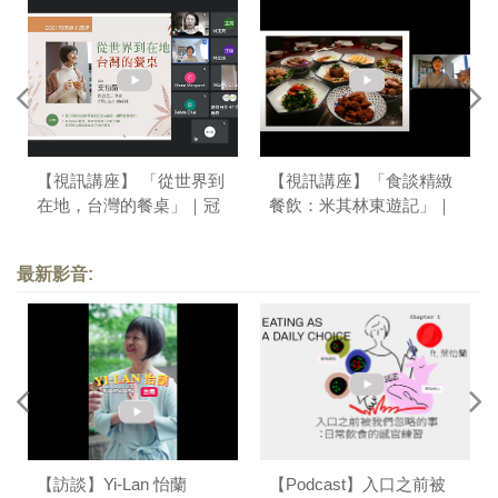
【視訊講座】 「從世界到
【視訊講座】「食談精緻
在地，台灣的餐桌」｜冠
餐飲：米其林東遊記」｜
德玉山教育基金會
台東大學
最新影音:
【訪談】Yi-Lan 怡蘭
【Podcast】入口之前被