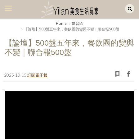
Yilan作品區
美食集
Home
影音區
【論壇】500盤五年來，餐飲圈的變與不變｜聯合報500盤
美飲集
【論壇】500盤五年來，餐飲圈的變與
廚房集
不變｜聯合報500盤
旅遊集
旅遊美食集
2025-10-15
訂閱電子報
生活風
書房集
日記簿
餐桌週記
享樂隨手拍