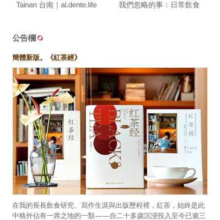
Tainan 台南｜al.dente.life
我們忽略的事：日常飲食
的感官練習 ft.葉怡蘭｜台
味餐桌 T/ABLE TALK
公告欄
簡體新版。《紅茶經》
在我的長長飲食研究、寫作生涯與出版歷程裡，紅茶，始終是此
中格外佔有一席之地的一類——自二十多歲沉浸投入至今已逾三