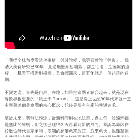
照相簿
影音區
創意出版服務
歷史區
關於Yilan
「我從全球角度看這件事情，與其說變，我更喜歡說『往復』。我
踏入美食研究已30年，見過無數潮起潮落，都是往復，是拉鋸的過
個人著作
程，一旦天平擺盪到盛極，又會擺回來，這五年就是一個起落的週
期。
活動實況記錄
不變之處，首先是自然、在地，如果把這兩者結合起來，就是現在
媒體報導一覽
餐飲界很重要的『風土學 Tarroir』，這是從上世紀90年代末就一直
主宰著整個美食圈的核心概念，始終是所有主廚的共通追求。
合作與代言
至於未來，我無法預測，從新料理到在地法菜，過去每一波浪潮都
訂閱電子報
是無比的鮮明，但之後已經很久沒再看到新的風向。我認為原因在
於數位時代百家爭鳴，浪潮的起落愈來愈短、愈來愈快，很難凝聚