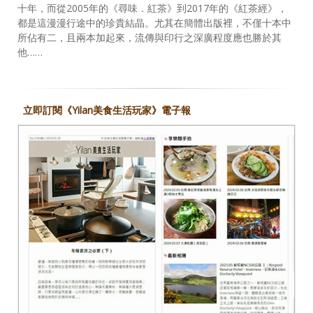
十年，而從2005年的《尋味．紅茶》到2017年的《紅茶經》，
都是這漫漫行途中的珍貴結晶。尤其在簡體出版裡，不僅十本中
所佔有二，且兩本加起來，流傳與印行之深廣程度應也勝於其
他……
立即訂閱《Yilan美食生活玩家》電子報