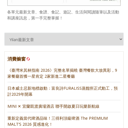
各單元最新文章、食譜、食記、遊記、生活與閱讀隨筆以及活動
和講座訊息，第一手完整掌握！
消費櫥窗
《臺灣米其林指南 2026》完整名單揭曉 臺灣餐飲大放異彩，9
家餐廳首獲一星肯定 2家新進二星餐廳
日本威士忌新地標啟動：富良詩FURALISS蒸餾所正式動工，預
計2029年開幕
MINI ✕ 宜蘭凱渡廣場酒店 聯手開啟夏日玩樂新航線
重新定義當代啤酒品味！三得利頂級啤酒 The PREMIUM
MALT’S 2026 質感進化！