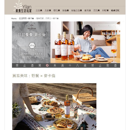
照相簿
影音區
創意出版服務
歷史區
關於Yilan
個人著作
活動實況記錄
媒體報導一覽
合作與代言
訂閱電子報