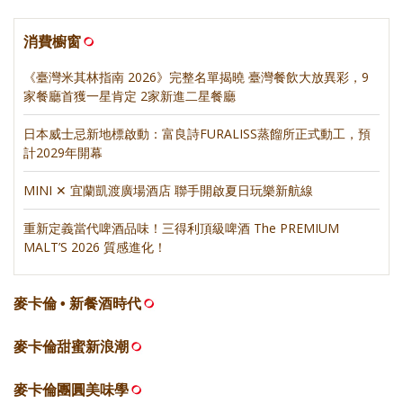
消費櫥窗
《臺灣米其林指南 2026》完整名單揭曉 臺灣餐飲大放異彩，9
家餐廳首獲一星肯定 2家新進二星餐廳
日本威士忌新地標啟動：富良詩FURALISS蒸餾所正式動工，預
計2029年開幕
MINI ✕ 宜蘭凱渡廣場酒店 聯手開啟夏日玩樂新航線
重新定義當代啤酒品味！三得利頂級啤酒 The PREMIUM
MALT’S 2026 質感進化！
麥卡倫 • 新餐酒時代
麥卡倫甜蜜新浪潮
麥卡倫團圓美味學