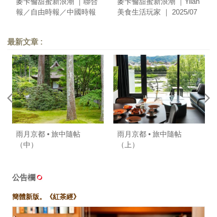
麥卡倫甜蜜新浪潮 ｜聯合
麥卡倫甜蜜新浪潮 ｜Yilan
報／自由時報／中國時報
美食生活玩家 ｜ 2025/07
｜ 2025/07
最新文章 :
雨月京都 • 旅中隨帖
雨月京都 • 旅中隨帖
（中）
（上）
公告欄
簡體新版。《紅茶經》