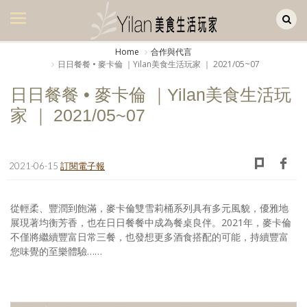
Yilan作品區
美食集
Home
合作與代言
日日餐餐 • 麥卡倫 ｜Yilan美食生活玩家 ｜ 2021/05~07
美飲集
日日餐餐 • 麥卡倫 ｜Yilan美食生活玩
廚房集
家 ｜ 2021/05~07
旅遊集
旅遊美食集
2021-06-15
訂閱電子報
生活風
從輕柔、豐潤到飽滿，麥卡倫雙雪莉桶系列具有多元風貌，優雅地
書房集
展現著均衡芳香，也在日日餐餐中成為餐桌良伴。2021年，麥卡倫
不僅將繼續豐富日常三餐，也發想更多酒食搭配的可能，持續豐富
日記簿
您味覺的至樂體驗……
餐桌週記
享樂隨手拍