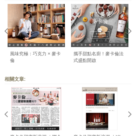
風味究極：巧克力 × 麥卡
攜手甜點名廚！麥卡倫法
倫
式盛點開啟
相關文章: