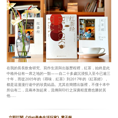
在我的長長飲食研究、寫作生涯與出版歷程裡，紅茶，始終是此
中格外佔有一席之地的一類——自二十多歲沉浸投入至今已逾三
十年，而從2005年的《尋味．紅茶》到2017年的《紅茶經》，
都是這漫漫行途中的珍貴結晶。尤其在簡體出版裡，不僅十本中
所佔有二，且兩本加起來，流傳與印行之深廣程度應也勝於其
他……
立即訂閱《Yilan美食生活玩家》電子報