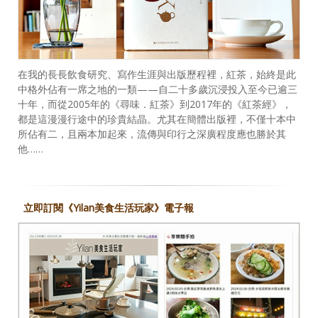
在我的長長飲食研究、寫作生涯與出版歷程裡，紅茶，始終是此
中格外佔有一席之地的一類——自二十多歲沉浸投入至今已逾三
十年，而從2005年的《尋味．紅茶》到2017年的《紅茶經》，
都是這漫漫行途中的珍貴結晶。尤其在簡體出版裡，不僅十本中
所佔有二，且兩本加起來，流傳與印行之深廣程度應也勝於其
他……
立即訂閱《Yilan美食生活玩家》電子報