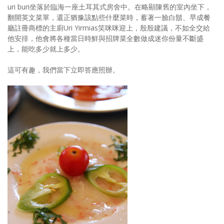
uri buri坐落於臨海一座土耳其式房舍中。在略顯陳舊的室內坐下，
翻開英文菜單，還正猶豫該點些什麼菜時，蓄著一臉白鬍、早成餐
廳註冊商標的主廚Uri Yirmias笑咪咪迎上，殷殷建議，不如全交給
他安排，他會將各種當日時鮮與招牌菜全數做成迷你份量不斷盛
上，能吃多少就上多少。
這可有趣，我們當下立即答應照辦。