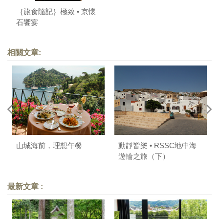
｛旅食隨記｝極致 • 京懷
石饗宴
相關文章:
山城海前，理想午餐
動靜皆樂 • RSSC地中海
遊輪之旅（下）
最新文章 :