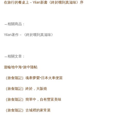
在旅行的餐桌上－Yilan新書《終於嚐到真滋味》序
→相關商品：
Yilan著作－《終於嚐到真滋味》
→相關文章：
遊輪地中海•旅中隨帖
｛旅食隨記｝魂牽夢縈•日本火車便當
｛旅食隨記｝終於，大阪燒
｛旅食隨記｝簡單中，自有豐富美味
｛旅食隨記｝古城裡的家常菜