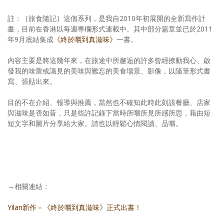
註：｛旅食隨記｝這個系列，是我自2010年初展開的全新寫作計
畫，目前在香港以每週專欄形式連載中。其中部分篇章並已於2011
年9月底結集成
《終於嚐到真滋味》
一書。
內容主要是將這幾年來，在旅途中所邂逅的許多曾經撩動我心、啟
發我的味蕾或識見的美味與難忘的美食場景、影像，以隨筆形式書
寫、張貼出來。
目的不在介紹、報導與推薦，當然也不確知此時此刻該餐廳、店家
與滋味是否如昔，只是些許記錄下當時所嚐所見所感所思，藉由短
短文字和圖片分享給大家。請也以輕鬆心情閱讀、品嚐。
→相關連結：
Yilan新作－《終於嚐到真滋味》正式出書！