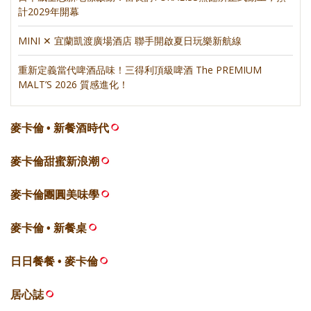
計2029年開幕
MINI ✕ 宜蘭凱渡廣場酒店 聯手開啟夏日玩樂新航線
重新定義當代啤酒品味！三得利頂級啤酒 The PREMIUM
MALT’S 2026 質感進化！
麥卡倫 • 新餐酒時代
麥卡倫甜蜜新浪潮
麥卡倫團圓美味學
麥卡倫 • 新餐桌
日日餐餐 • 麥卡倫
居心誌