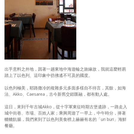
照相簿
影音區
創意出版服務
歷史區
關於Yilan
個人著作
出乎意料之外地，因著一趟東地中海遊輪之旅緣故，我就這麼輕易
踏上了以色列、這印象中彷彿遙不可及的國度。
活動實況記錄
以色列極美，耶路撒冷的複雜多元多面多樣自不待言，其餘，如海
媒體報導一覽
法、Akko、Caesarea，古今新舊交錯匯融，都有動人處。
合作與代言
這日，來到千年古城Akko，從十字軍東征時期古堡遺跡，一路走入
城中街巷、市場、百姓人家；乘興周遊了一早上，中午時分，捧著
訂閱電子報
轆轆飢腸，我們來到了以色列美食榜上赫赫有名的「uri buri」海鮮
餐廳。