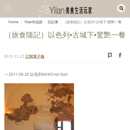
Yilan作品區
美食集
Home
Yilan作品區
日記簿
｛旅食隨記｝以色列•古城下•驚艷一餐
美飲集
｛旅食隨記｝以色列•古城下•驚艷一餐
廚房集
旅遊集
2011-11-21
訂閱電子報
旅遊美食集
—2011.06.20 以色列AKKO•uri buri
生活風
書房集
日記簿
餐桌週記
享樂隨手拍