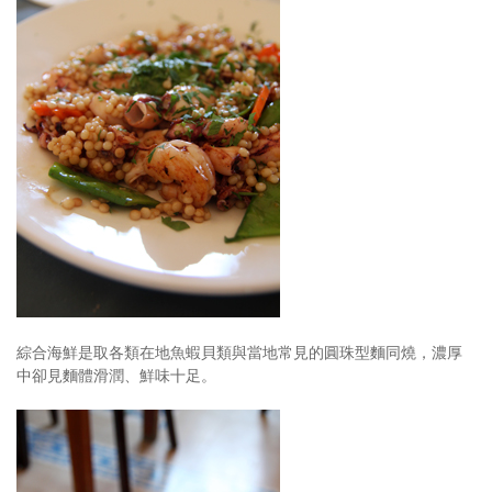
綜合海鮮是取各類在地魚蝦貝類與當地常見的圓珠型麵同燒，濃厚
中卻見麵體滑潤、鮮味十足。