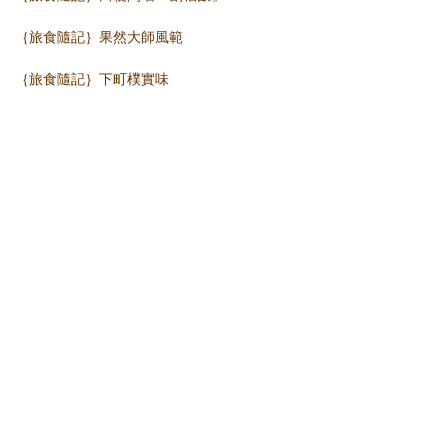
｛旅食隨記｝果然大師風範
｛旅食隨記｝下町樸實味