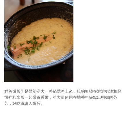
鮮魚燉飯則是聲勢浩大一整鍋端將上來，現釣虹鳟在濃濃奶油和起
司裡和米飯一起燉得香嫩，並大量使用在地香料提點出明媚的芬
芳，好吃得讓人陶醉。