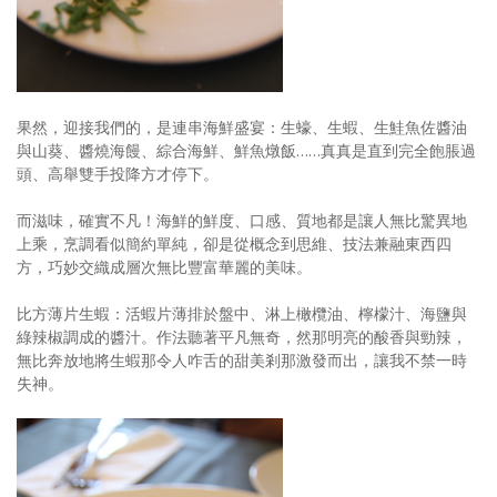
果然，迎接我們的，是連串海鮮盛宴：生蠔、生蝦、生鮭魚佐醬油
與山葵、醬燒海饅、綜合海鮮、鮮魚燉飯……真真是直到完全飽脹過
頭、高舉雙手投降方才停下。
而滋味，確實不凡！海鮮的鮮度、口感、質地都是讓人無比驚異地
上乘，烹調看似簡約單純，卻是從概念到思維、技法兼融東西四
方，巧妙交織成層次無比豐富華麗的美味。
比方薄片生蝦：活蝦片薄排於盤中、淋上橄欖油、檸檬汁、海鹽與
綠辣椒調成的醬汁。作法聽著平凡無奇，然那明亮的酸香與勁辣，
無比奔放地將生蝦那令人咋舌的甜美剎那激發而出，讓我不禁一時
失神。