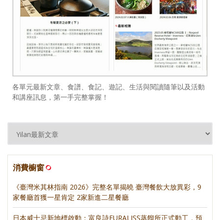
各單元最新文章、食譜、食記、遊記、生活與閱讀隨筆以及活動
和講座訊息，第一手完整掌握！
消費櫥窗
《臺灣米其林指南 2026》完整名單揭曉 臺灣餐飲大放異彩，9
家餐廳首獲一星肯定 2家新進二星餐廳
日本威士忌新地標啟動：富良詩FURALISS蒸餾所正式動工，預