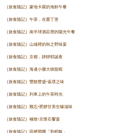
｛旅食隨記｝蒙地卡羅的海鮮午餐
｛旅食隨記｝午茶，在愛丁堡
｛旅食隨記｝南半球酒莊裡的陽光午餐
｛旅食隨記｝山城裡的秋之野味宴
｛旅食隨記｝京都，靜靜耶誕夜
｛旅食隨記｝海邊小攤大啖龍蝦
｛旅食隨記｝豐饒豐盛•返璞之味
｛旅食隨記｝列車上的午茶時光
｛旅食隨記｝難忘•肥腴甘美生蠔滋味
｛旅食隨記｝極致•京懷石饗宴
｛旅食隨記｝田梗間嚐「割稻飯」