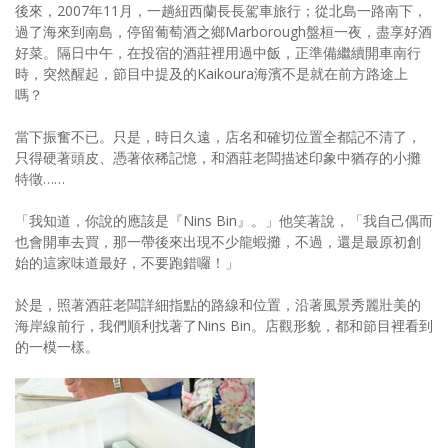
後來，2007年11月，一趟紐西蘭長長駕車旅行；從北島一路南下，
過了海來到南島，停留葡萄酒之鄉Marborough盤桓一夜，盡享好酒
好菜。隔日中午，在投宿的酒莊裡用過中飯，正準備繼續開車南行
時，突然醒起，節目中提及的Kaikoura海濱不是就在前方路途上
嗎？
當下振奮不已。只是，時日久遠，店名和確切位置全都記不清了，
只得硬著頭皮、憑著依稀記憶，和酒莊老闆描述印象中猶存的小攤
特徵……
「我知道，你說的應該是『Nins Bin』。」他笑著說，「我自己偶而
也會開車去買，那一帶後來出現不少龍蝦攤，不過，還是最原初創
始的這家味道最好，不要跑錯囉！」
於是，照著酒莊老闆詳細指點的路線和位置，沿著風景秀麗壯美的
海岸線前行，我們順利找著了Nins Bin。店觀形貌，都和節目裡看到
的一模一樣。