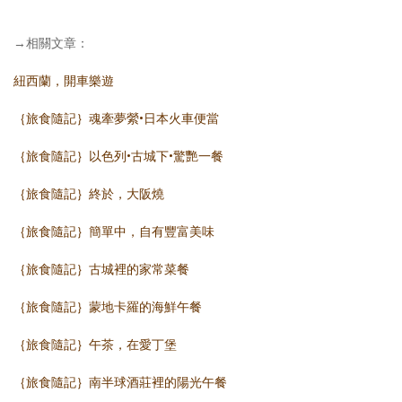
→相關文章：
紐西蘭，開車樂遊
｛旅食隨記｝魂牽夢縈•日本火車便當
｛旅食隨記｝以色列•古城下•驚艷一餐
｛旅食隨記｝終於，大阪燒
｛旅食隨記｝簡單中，自有豐富美味
｛旅食隨記｝古城裡的家常菜餐
｛旅食隨記｝蒙地卡羅的海鮮午餐
｛旅食隨記｝午茶，在愛丁堡
｛旅食隨記｝南半球酒莊裡的陽光午餐