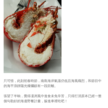
只可惜，此刻初春時節，南島海岸氣溫仍低且海風熾烈，和節目中
的海平浪靜陽光燦爛頗有一段距離。
張望了半晌，覺得凜冽風中進食未免辛苦，只得打消原本已經一整
個勾勒好的海邊野餐計畫，躲進車裡吃吧！