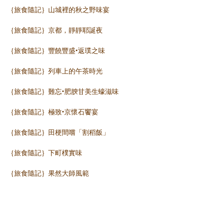
｛旅食隨記｝山城裡的秋之野味宴
｛旅食隨記｝京都，靜靜耶誕夜
｛旅食隨記｝豐饒豐盛•返璞之味
｛旅食隨記｝列車上的午茶時光
｛旅食隨記｝難忘•肥腴甘美生蠔滋味
｛旅食隨記｝極致•京懷石饗宴
｛旅食隨記｝田梗間嚐「割稻飯」
｛旅食隨記｝下町樸實味
｛旅食隨記｝果然大師風範