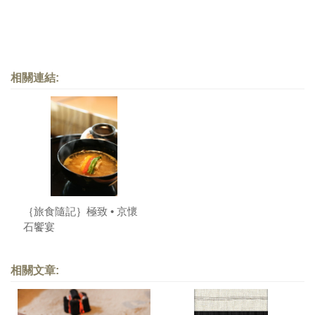
相關連結:
｛旅食隨記｝極致 • 京懷
石饗宴
相關文章: