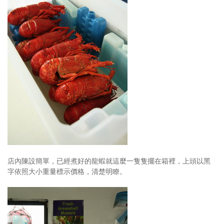
店內陳設簡單，已經煮好的龍蝦就這麼一隻隻擺在箱裡，上頭以黑
字依照大小重量標示價格，清楚明瞭。