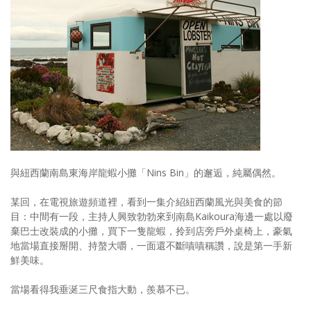
照相簿
影音區
創意出版服務
歷史區
關於Yilan
個人著作
與紐西蘭南島東海岸龍蝦小攤「Nins Bin」的邂逅，純屬偶然。
活動實況記錄
某回，在電視旅遊頻道裡，看到一集介紹紐西蘭風光與美食的節
媒體報導一覽
目：中間有一段，主持人興致勃勃來到南島Kaikoura海邊一處以廢
棄巴士改裝成的小攤，買下一隻龍蝦，拎到店旁戶外桌椅上，豪氣
合作與代言
地當場直接掰開、持螯大嚼，一面還不斷嘖嘖稱讚，說是第一手新
鮮美味。
訂閱電子報
當場看得我垂涎三尺食指大動，羨慕不已。