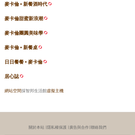
麥卡倫 • 新餐酒時代
麥卡倫甜蜜新浪潮
麥卡倫團圓美味學
麥卡倫 • 新餐桌
日日餐餐 • 麥卡倫
居心誌
網站空間
採智邦生活館
虛擬主機
關於本站
∣
隱私權保護
∣
廣告與合作
∣
聯絡我們