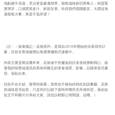
地點雖不浪漫，烹法更是豪邁簡單，龍蝦滋味卻仍舊奪人；肉質緊
實彈牙，口感肥美多汁、鮮甜甘香。吃得我們眉開眼笑，大讚這海
邊龍蝦大餐，果是不負所望！
（註：﹛旅食隨記﹜這個系列，是我自2010年開始的全新寫作計
畫，目前在香港媒體以每週專欄形式連載中。
內容主要是將這幾年來，在旅途中所邂逅的許多曾經撩動我心、啟
發我的味蕾或識見的美味與難忘的美食場景、影像，以隨筆形式書
寫、張貼出來。
目的不在介紹、報導與推薦，當然也不確知此時此刻該餐廳、店家
與滋味是否如昔，只是些許記錄下當時所嚐所見所感所思，藉由短
短文字和圖片分享給大家。請也以輕鬆心情閱讀、品嚐。）