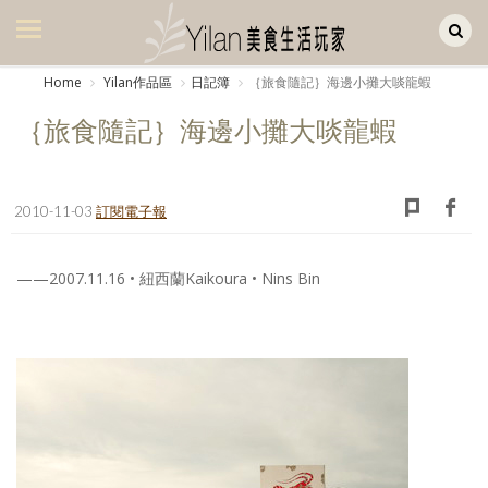
Yilan作品區
美食集
Home
Yilan作品區
日記簿
｛旅食隨記｝海邊小攤大啖龍蝦
美飲集
｛旅食隨記｝海邊小攤大啖龍蝦
廚房集
旅遊集
2010-11-03
訂閱電子報
旅遊美食集
——2007.11.16 • 紐西蘭Kaikoura • Nins Bin
生活風
書房集
日記簿
餐桌週記
享樂隨手拍