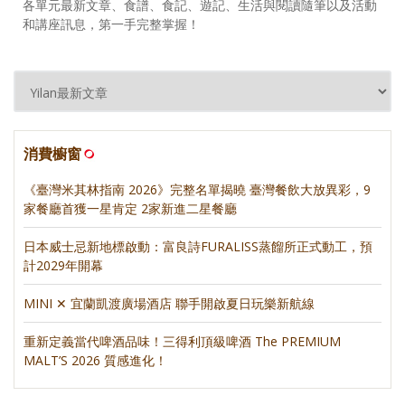
各單元最新文章、食譜、食記、遊記、生活與閱讀隨筆以及活動
和講座訊息，第一手完整掌握！
消費櫥窗
《臺灣米其林指南 2026》完整名單揭曉 臺灣餐飲大放異彩，9
家餐廳首獲一星肯定 2家新進二星餐廳
日本威士忌新地標啟動：富良詩FURALISS蒸餾所正式動工，預
計2029年開幕
MINI ✕ 宜蘭凱渡廣場酒店 聯手開啟夏日玩樂新航線
重新定義當代啤酒品味！三得利頂級啤酒 The PREMIUM
MALT’S 2026 質感進化！