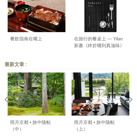
餐飲指南在嘴上
在旅行的餐桌上 — Yilan
新書《終於嚐到真滋味》
序
最新文章 :
雨月京都 • 旅中隨帖
雨月京都 • 旅中隨帖
（中）
（上）