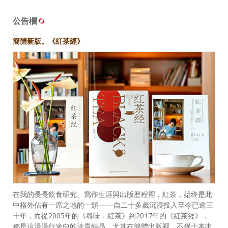
公告欄
簡體新版。《紅茶經》
在我的長長飲食研究、寫作生涯與出版歷程裡，紅茶，始終是此
中格外佔有一席之地的一類——自二十多歲沉浸投入至今已逾三
十年，而從2005年的《尋味．紅茶》到2017年的《紅茶經》，
都是這漫漫行途中的珍貴結晶。尤其在簡體出版裡，不僅十本中