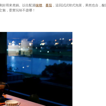
剛好用來煮鍋。以往配過
味噌
、
番茄
，這回試試韓式泡菜，果然也合，酸
之魅，委實玩味不盡哪！