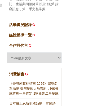
記、生活與閱讀隨筆以及活動和講
甜
座訊息，第一手完整掌握！
活動實況記錄
媒體報導一覽
合作與代言
消費櫥窗
《臺灣米其林指南 2026》完整名
單揭曉 臺灣餐飲大放異彩，9家餐
廳首獲一星肯定 2家新進二星餐廳
日本威士忌新地標啟動：富良詩