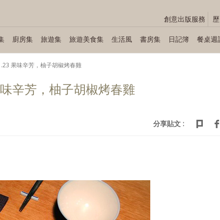
創意出版服務
歷
集
廚房集
旅遊集
旅遊美食集
生活風
書房集
日記簿
餐桌週
9～01.23 果味辛芳，柚子胡椒烤春雞
.23 果味辛芳，柚子胡椒烤春雞
分享貼文 :