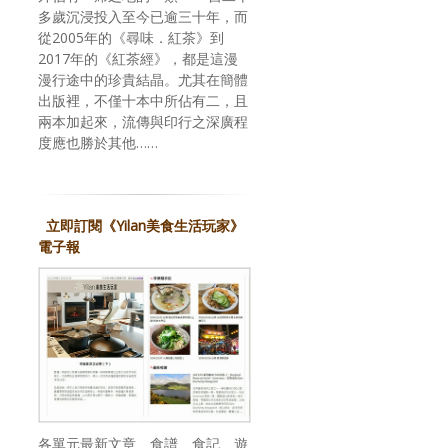
多歲沉浸投入至今已逾三十年，而
從2005年的《尋味．紅茶》到
2017年的《紅茶經》，都是這漫
漫行途中的珍貴結晶。尤其在簡體
出版裡，不僅十本中所佔有二，且
兩本加起來，流傳與印行之深廣程
度應也勝於其他……
立即訂閱《Yilan美食生活玩家》
電子報
各單元最新文章、食譜、食記、遊