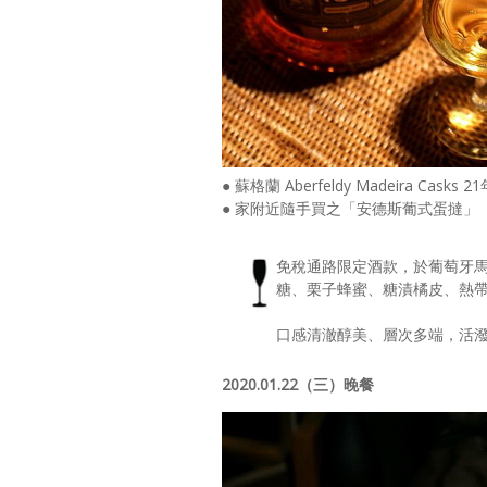
● 蘇格蘭 Aberfeldy Madeira Cas
● 家附近隨手買之「安德斯葡式蛋撻」
免稅通路限定酒款，於葡萄牙馬
糖、栗子蜂蜜、糖漬橘皮、熱
口感清澈醇美、層次多端，活
2020.01.22（三）晚餐