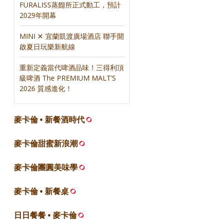
FURALISS蒸餾所正式動工，預計
2029年開幕
MINI ✕ 宜蘭凱渡廣場酒店 聯手開
啟夏日玩樂新航線
重新定義當代啤酒品味！三得利頂
級啤酒 The PREMIUM MALT’S
2026 質感進化！
麥卡倫 • 新餐酒時代
麥卡倫甜蜜新浪潮
麥卡倫團圓美味學
麥卡倫 • 新餐桌
日日餐餐 • 麥卡倫