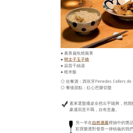
● 蔥香扁魚燒蕪菁
●
明太子玉子燒
● 蒜苗干絲湯
● 糙米飯
◎ 佐餐酒：西班牙Penedes Cellers de Ca
◎ 餐後甜點：紅心芭樂切盤
素來選盤擺桌全然出乎隨興，然開
豪邁寫意不羈，自有意趣。
另一半在
自然酒展
裡抽中的獎
彩買樂透對發票一律槓龜的我