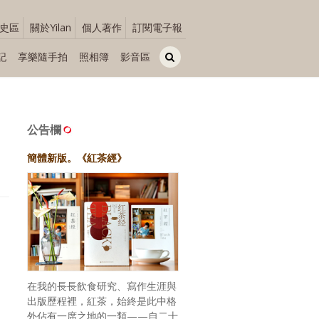
史區
關於Yilan
個人著作
訂閱電子報
記
享樂隨手拍
照相簿
影音區
公告欄
簡體新版。《紅茶經》
在我的長長飲食研究、寫作生涯與
出版歷程裡，紅茶，始終是此中格
外佔有一席之地的一類——自二十