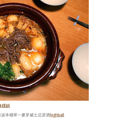
麻糬鍋
經典獨奏波本桶單一麥芽威士忌原酒
highball