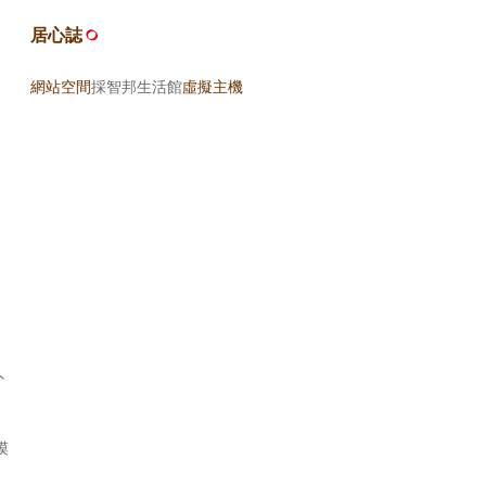
居心誌
網站空間
採智邦生活館
虛擬主機
外
摸