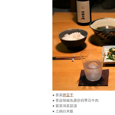
● 香菜
拌豆干
● 香蒜辣椒魚露炒四季豆牛肉
● 紫菜鴻喜菇湯
● 土鍋白米飯