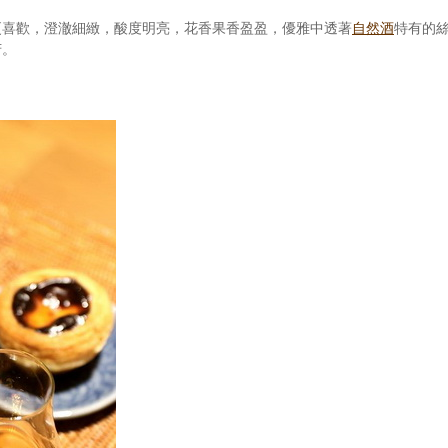
更喜歡，澄澈細緻，酸度明亮，花香果香盈盈，優雅中透著
自然酒
特有的
芳。