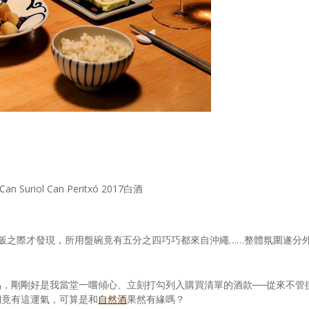
n Suriol Can Peritxó 2017白酒
飯之際才發現，所用盤碗竟有五分之四巧巧都來自沖繩……整體氛圍遂分
品，剛剛好是我當堂一嚐傾心、立刻打勾列入購買清單的酒款──從來不管
們竟有這運氣，可算是和
自然酒
果然有緣嗎？