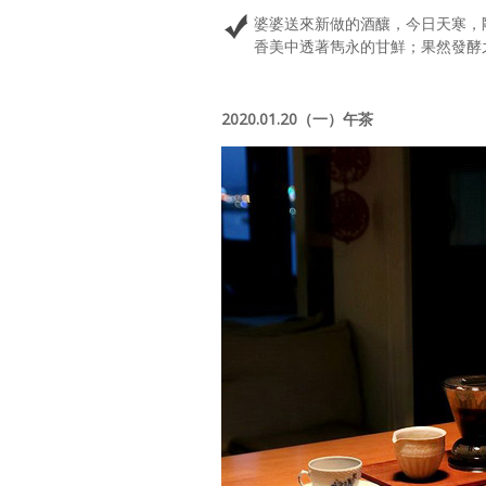
婆婆送來新做的酒釀，今日天寒，
香美中透著雋永的甘鮮；果然發酵
2020.01.20（一）午茶