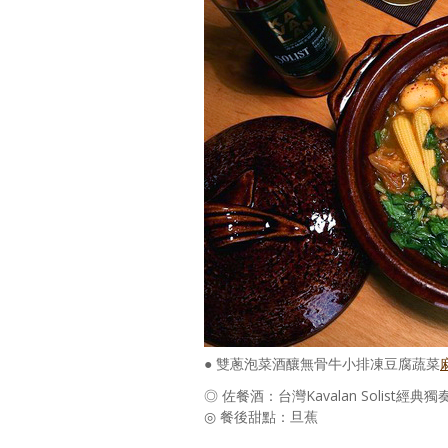
● 雙蔥泡菜酒釀無骨牛小排凍豆腐蔬菜
◎ 佐餐酒：台灣Kavalan Solist
◎ 餐後甜點：旦蕉