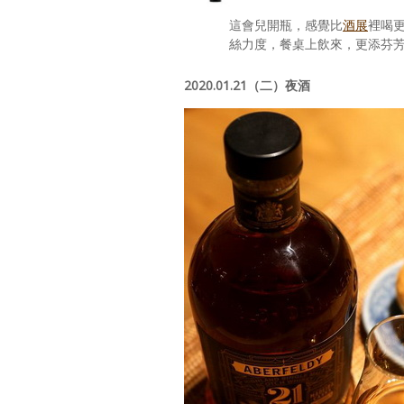
這會兒開瓶，感覺比
酒展
裡喝
絲力度，餐桌上飲來，更添芬
2020.01.21（二）夜酒