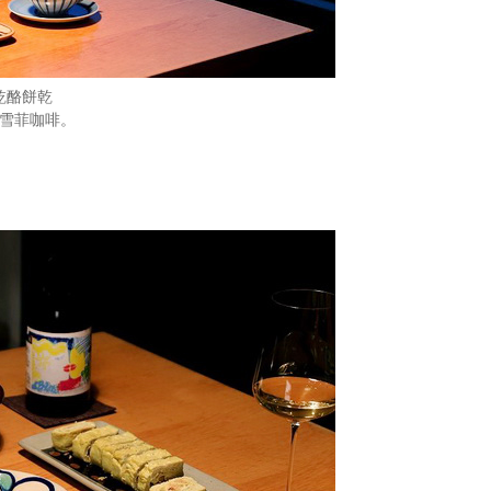
乾酪餅乾
加雪菲咖啡。