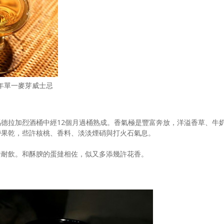
ks 21年單一麥芽威士忌
德拉加烈酒桶中經12個月過桶熟成。香氣極是豐富奔放，洋溢香草、牛
帶果乾，些許核桃、香料、淡淡煙硝與打火石氣息。
潑耐飲。和酥腴的蛋撻相佐，似又多添幾許花香。