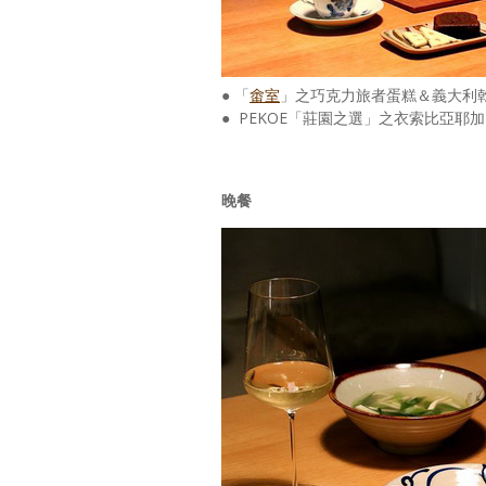
● 「
畬室
」之巧克力旅者蛋糕＆義大利
● PEKOE「莊園之選」之衣索比亞耶
晚餐