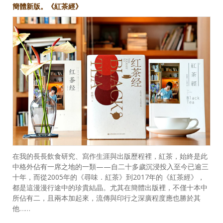
簡體新版。《紅茶經》
在我的長長飲食研究、寫作生涯與出版歷程裡，紅茶，始終是此
中格外佔有一席之地的一類——自二十多歲沉浸投入至今已逾三
十年，而從2005年的《尋味．紅茶》到2017年的《紅茶經》，
都是這漫漫行途中的珍貴結晶。尤其在簡體出版裡，不僅十本中
所佔有二，且兩本加起來，流傳與印行之深廣程度應也勝於其
他……