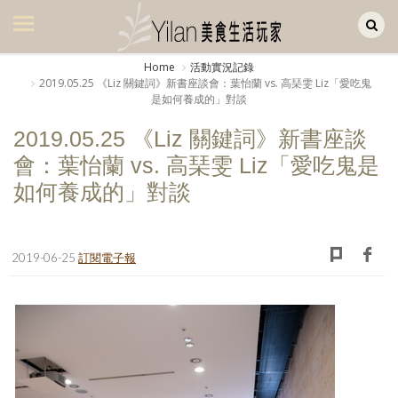
Yilan作品區
美食集
Home
活動實況記錄
2019.05.25 《Liz 關鍵詞》新書座談會：葉怡蘭 vs. 高琹雯 Liz「愛吃鬼
美飲集
是如何養成的」對談
廚房集
2019.05.25 《Liz 關鍵詞》新書座談
會：葉怡蘭 vs. 高琹雯 Liz「愛吃鬼是
旅遊集
如何養成的」對談
旅遊美食集
生活風
2019-06-25
訂閱電子報
書房集
日記簿
餐桌週記
享樂隨手拍