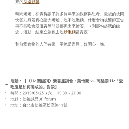
來的
深遠影響
……
時間短短，卻覺得談了許多長年來的觀察與思考。最後的快問
快答則宛若真心話大考驗，吃不吃泡麵、什麼食物被醫師宣告
再不能吃會最沮喪等問題都抓出來搶答。（剎那勾起我的饞
念，活動一結束立刻跑去吃
炒泡麵
當宵夜）
和熱愛食物的人們共聚一堂總是盡興，好開心一晚。
活動：【《Liz 關鍵詞》新書座談會：葉怡蘭 vs. 高琹雯 Liz「愛
→
吃鬼是如何養成的」對談】
•
時間：2019/05/25（六） 19:30～21:00
•
地點：信義誠品3F forum
•
地址：台北市信義區松高路11號