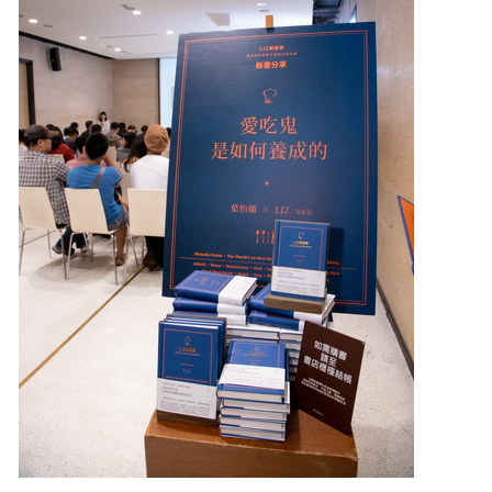
照相簿
影音區
創意出版服務
歷史區
關於Yilan
個人著作
活動實況記錄
媒體報導一覽
合作與代言
訂閱電子報