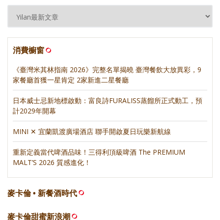
消費櫥窗
《臺灣米其林指南 2026》完整名單揭曉 臺灣餐飲大放異彩，9
家餐廳首獲一星肯定 2家新進二星餐廳
日本威士忌新地標啟動：富良詩FURALISS蒸餾所正式動工，預
計2029年開幕
MINI ✕ 宜蘭凱渡廣場酒店 聯手開啟夏日玩樂新航線
重新定義當代啤酒品味！三得利頂級啤酒 The PREMIUM
MALT’S 2026 質感進化！
麥卡倫 • 新餐酒時代
麥卡倫甜蜜新浪潮