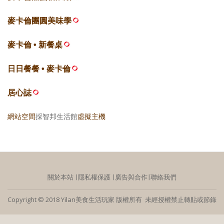
麥卡倫團圓美味學
麥卡倫 • 新餐桌
日日餐餐 • 麥卡倫
居心誌
網站空間
採智邦生活館
虛擬主機
關於本站
∣
隱私權保護
∣
廣告與合作
∣
聯絡我們
Copyright © 2018 Yilan美食生活玩家 版權所有 未經授權禁止轉貼或節錄