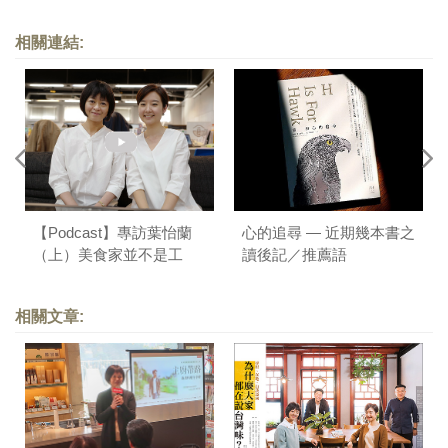
相關連結:
【Podcast】專訪葉怡蘭
心的追尋 — 近期幾本書之
（上）美食家並不是工
讀後記／推薦語
作？+（下）跟隨生命的
流動探索美食｜美食關鍵
相關文章:
詞