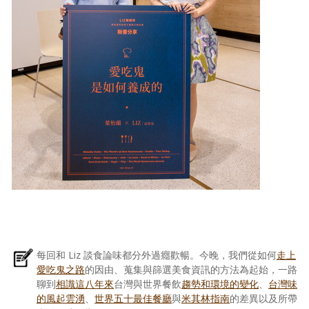
每回和 Liz 談食論味都分外過癮歡暢。今晚，我們從如何
走上
愛吃鬼之路
的因由、蒐集與篩選美食資訊的方法為起始，一路
聊到
相識這八年來
台灣與世界餐飲
趨勢和環境的變化
、
台灣味
的風起雲湧
、
世界五十最佳餐廳
與
米其林指南
的差異以及所帶