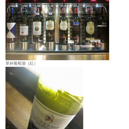
單杯葡萄酒（紅）