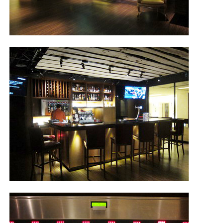
照相簿
影音區
創意出版服務
歷史區
關於Yilan
個人著作
活動實況記錄
媒體報導一覽
合作與代言
訂閱電子報