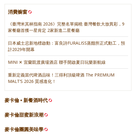
消費櫥窗
《臺灣米其林指南 2026》完整名單揭曉 臺灣餐飲大放異彩，9
家餐廳首獲一星肯定 2家新進二星餐廳
日本威士忌新地標啟動：富良詩FURALISS蒸餾所正式動工，預
計2029年開幕
MINI ✕ 宜蘭凱渡廣場酒店 聯手開啟夏日玩樂新航線
重新定義當代啤酒品味！三得利頂級啤酒 The PREMIUM
MALT’S 2026 質感進化！
麥卡倫 • 新餐酒時代
麥卡倫甜蜜新浪潮
麥卡倫團圓美味學