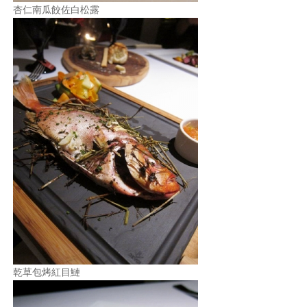
杏仁南瓜餃佐白松露
乾草包烤紅目鰱