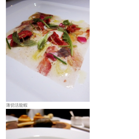
薄切活龍蝦