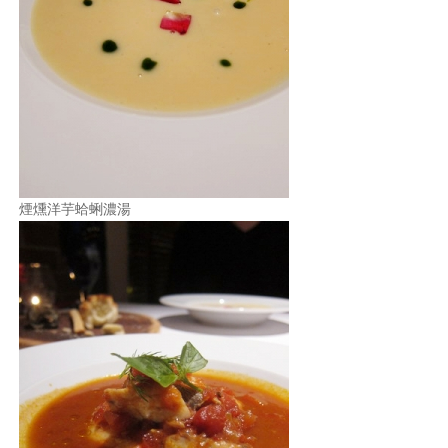
煙燻洋芋蛤蜊濃湯