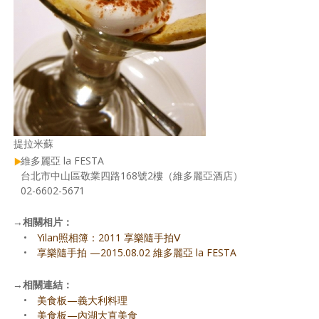
提拉米蘇
維多麗亞 la FESTA
台北市中山區敬業四路168號2樓（維多麗亞酒店）
02-6602-5671
→
相關相片：
•
Yilan照相簿：2011 享樂隨手拍Ⅴ
•
享樂隨手拍 —2015.08.02 維多麗亞 la FESTA
→
相關連結：
•
美食板—義大利料理
•
美食板—內湖大直美食