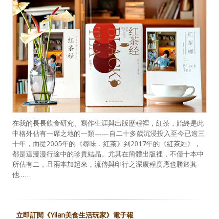
在我的長長飲食研究、寫作生涯與出版歷程裡，紅茶，始終是此
中格外佔有一席之地的一類——自二十多歲沉浸投入至今已逾三
十年，而從2005年的《尋味．紅茶》到2017年的《紅茶經》，
都是這漫漫行途中的珍貴結晶。尤其在簡體出版裡，不僅十本中
所佔有二，且兩本加起來，流傳與印行之深廣程度應也勝於其
他……
立即訂閱《Yilan美食生活玩家》電子報