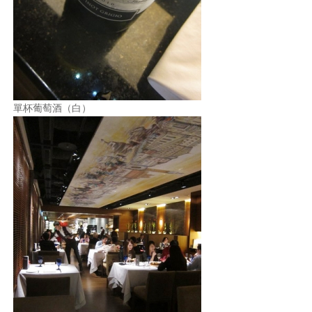
單杯葡萄酒（白）