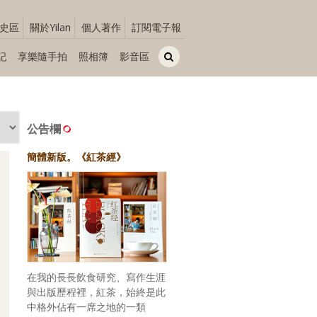
史區
關於Yilan
個人著作
訂閱電子報
記
享樂隨手拍
照相簿
影音區
公告欄
簡體新版。《紅茶經》
在我的長長飲食研究、寫作生涯
與出版歷程裡，紅茶，始終是此
中格外佔有一席之地的一類