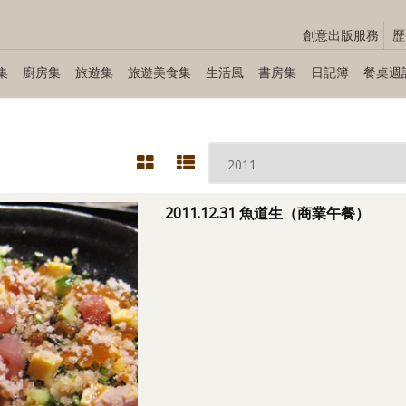
創意出版服務
歷
集
廚房集
旅遊集
旅遊美食集
生活風
書房集
日記簿
餐桌週
2011.12.31 魚道生（商業午餐）