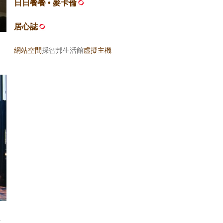
日日餐餐 • 麥卡倫
居心誌
網站空間
採智邦生活館
虛擬主機
上