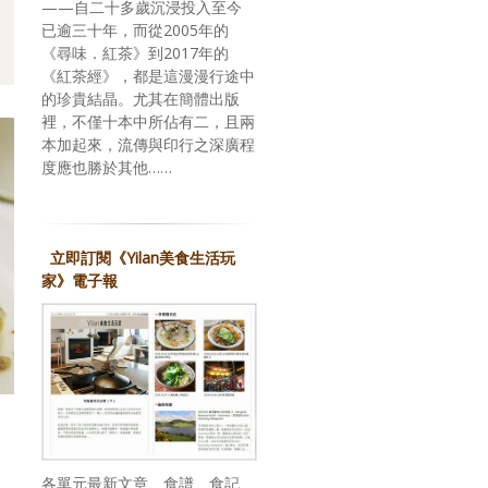
——自二十多歲沉浸投入至今
已逾三十年，而從2005年的
《尋味．紅茶》到2017年的
《紅茶經》，都是這漫漫行途中
的珍貴結晶。尤其在簡體出版
裡，不僅十本中所佔有二，且兩
本加起來，流傳與印行之深廣程
度應也勝於其他……
立即訂閱《Yilan美食生活玩
家》電子報
各單元最新文章、食譜、食記、