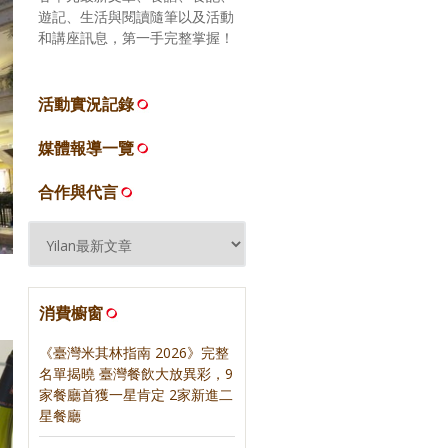
遊記、生活與閱讀隨筆以及活動
和講座訊息，第一手完整掌握！
活動實況記錄
媒體報導一覽
合作與代言
消費櫥窗
《臺灣米其林指南 2026》完整
名單揭曉 臺灣餐飲大放異彩，9
家餐廳首獲一星肯定 2家新進二
星餐廳