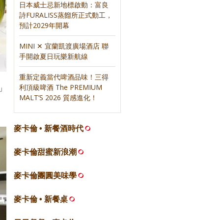
日本威士忌新地標啟動：富良
詩FURALISS蒸餾所正式動工，
預計2029年開幕
MINI ✕ 宜蘭凱渡廣場酒店 聯
手開啟夏日玩樂新航線
重新定義當代啤酒品味！三得
酒」
利頂級啤酒 The PREMIUM
MALT’S 2026 質感進化！
麥卡倫 • 新餐酒時代
麥卡倫甜蜜新浪潮
麥卡倫團圓美味學
麥卡倫 • 新餐桌