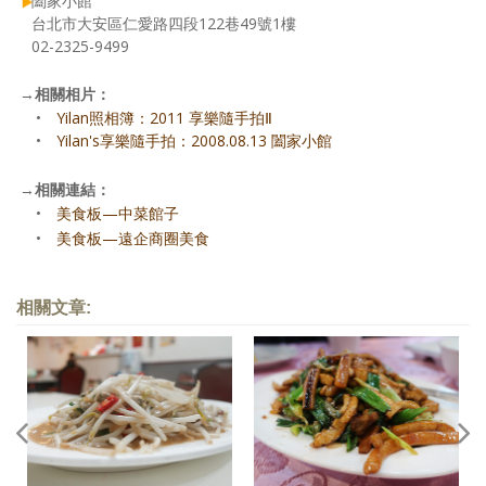
闔家小館
台北市大安區仁愛路四段122巷49號1樓
02-2325-9499
→
相關相片：
•
Yilan照相簿：2011 享樂隨手拍Ⅱ
•
Yilan's享樂隨手拍：2008.08.13 闔家小館
→
相關連結：
•
美食板—中菜館子
•
美食板—遠企商圈美食
相關文章: