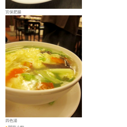
宮保肥腸
四色湯