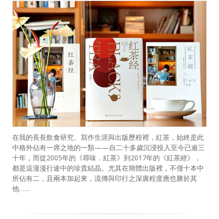
在我的長長飲食研究、寫作生涯與出版歷程裡，紅茶，始終是此
中格外佔有一席之地的一類——自二十多歲沉浸投入至今已逾三
十年，而從2005年的《尋味．紅茶》到2017年的《紅茶經》，
都是這漫漫行途中的珍貴結晶。尤其在簡體出版裡，不僅十本中
所佔有二，且兩本加起來，流傳與印行之深廣程度應也勝於其
他……