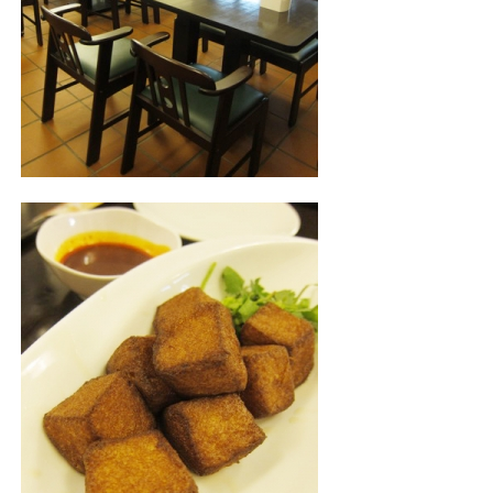
照相簿
影音區
創意出版服務
歷史區
關於Yilan
個人著作
活動實況記錄
媒體報導一覽
合作與代言
訂閱電子報