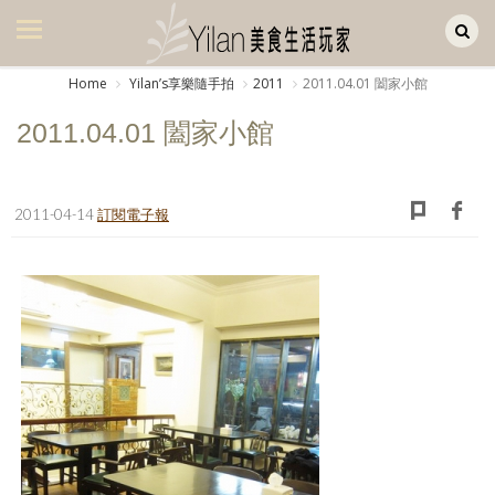
Yilan作品區
美食集
Home
Yilanʼs享樂隨手拍
2011
2011.04.01 闔家小館
美飲集
2011.04.01 闔家小館
廚房集
旅遊集
2011-04-14
訂閱電子報
旅遊美食集
生活風
書房集
日記簿
餐桌週記
享樂隨手拍