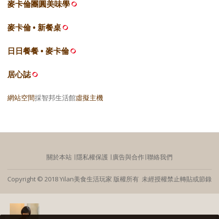
麥卡倫團圓美味學
麥卡倫 • 新餐桌
日日餐餐 • 麥卡倫
居心誌
網站空間
採智邦生活館
虛擬主機
關於本站
∣
隱私權保護
∣
廣告與合作
∣
聯絡我們
Copyright © 2018 Yilan美食生活玩家 版權所有 未經授權禁止轉貼或節錄