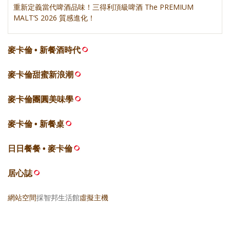
重新定義當代啤酒品味！三得利頂級啤酒 The PREMIUM
MALT’S 2026 質感進化！
麥卡倫 • 新餐酒時代
麥卡倫甜蜜新浪潮
麥卡倫團圓美味學
麥卡倫 • 新餐桌
日日餐餐 • 麥卡倫
居心誌
網站空間
採智邦生活館
虛擬主機