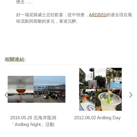
懷念 ……
好一場泥煤威士忌狂歡宴，從中領會，
ARDBEG
的過去現在風
味流動與面貌的多元，著迷沉醉。
相關連結:
2016.05.28 北海岸龍洞
2012.06.02 Ardbeg Day
「Ardbeg Night」活動