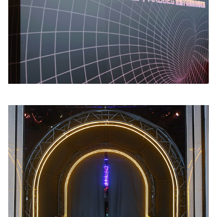
照相簿
影音區
創意出版服務
歷史區
關於Yilan
個人著作
活動實況記錄
媒體報導一覽
合作與代言
訂閱電子報