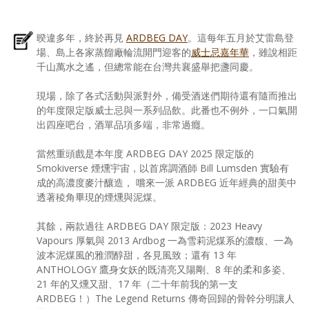
暌違多年，終於再見
ARDBEG DAY
。這每年五月於艾雷島登
場、島上各家蒸餾廠輪流開門迎客的
威士忌嘉年華
，雖說相距
千山萬水之遙，但總常能在台灣共襄盛舉把盞同慶。
現場，除了各式活動與派對外，備受酒迷們期待還有隨而推出
的年度限定版威士忌與一系列品飲。此番也不例外，一口氣開
出四座吧台，酒單品項多端，非常過癮。
當然重頭戲是本年度 ARDBEG DAY 2025 限定版的
Smokiverse 煙燻宇宙，以首席調酒師 Bill Lumsden 實驗有
成的高濃度麥汁釀造， 嚐來一派 ARDBEG 近年經典的甜美中
透著稜角畢現的煙燻與泥煤。
其餘，兩款過往 ARDBEG DAY 限定版：2023 Heavy
Vapours 厚氣與 2013 Ardbog 一為雪莉泥煤系的濃馥、一為
波本泥煤風的雅潤醇甜，各見風致；還有 13 年
ANTHOLOGY 鷹身女妖的既清亮又陽剛、8 年的柔和多姿、
21 年的又燻又甜、17 年（二十年前我的第一支
ARDBEG！）The Legend Returns 傳奇回歸的骨幹分明讓人