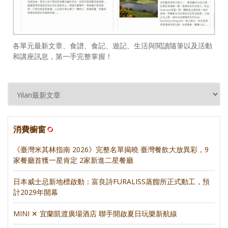
各單元最新文章、食譜、食記、遊記、生活與閱讀隨筆以及活動
和講座訊息，第一手完整掌握！
消費櫥窗
《臺灣米其林指南 2026》完整名單揭曉 臺灣餐飲大放異彩，9
家餐廳首獲一星肯定 2家新進二星餐廳
日本威士忌新地標啟動：富良詩FURALISS蒸餾所正式動工，預
計2029年開幕
MINI ✕ 宜蘭凱渡廣場酒店 聯手開啟夏日玩樂新航線