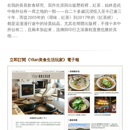
在我的長長飲食研究、寫作生涯與出版歷程裡，紅茶，始終是此
中格外佔有一席之地的一類——自二十多歲沉浸投入至今已逾三
十年，而從2005年的《尋味．紅茶》到2017年的《紅茶經》，
都是這漫漫行途中的珍貴結晶。尤其在簡體出版裡，不僅十本中
所佔有二，且兩本加起來，流傳與印行之深廣程度應也勝於其
他……
立即訂閱《Yilan美食生活玩家》電子報