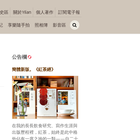
史區
關於Yilan
個人著作
訂閱電子報
記
享樂隨手拍
照相簿
影音區
公告欄
簡體新版。《紅茶經》
在我的長長飲食研究、寫作生涯與
出版歷程裡，紅茶，始終是此中格
外佔有一席之地的一類——自二十