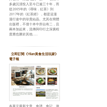
多歲沉浸投入至今已逾三十年，而
從2005年的《尋味．紅茶》到
2017年的《紅茶經》，都是這漫
漫行途中的珍貴結晶。尤其在簡體
出版裡，不僅十本中所佔有二，且
兩本加起來，流傳與印行之深廣程
度應也勝於其他……
立即訂閱《Yilan美食生活玩家》
電子報
各單元最新文章、食譜、食記、遊