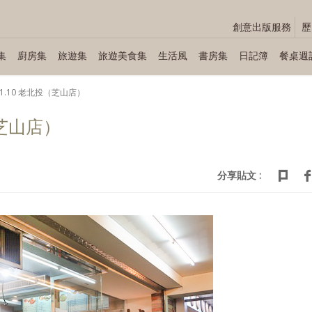
創意出版服務
歷
集
廚房集
旅遊集
旅遊美食集
生活風
書房集
日記簿
餐桌週
.01.10 老北投（芝山店）
（芝山店）
分享貼文 :