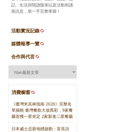
記、生活與閱讀隨筆以及活動和講
座訊息，第一手完整掌握！
活動實況記錄
媒體報導一覽
合作與代言
消費櫥窗
《臺灣米其林指南 2026》完整名
單揭曉 臺灣餐飲大放異彩，9家餐
廳首獲一星肯定 2家新進二星餐廳
日本威士忌新地標啟動：富良詩