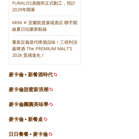
FURALISS蒸餾所正式動工，預計
2029年開幕
MINI ✕ 宜蘭凱渡廣場酒店 聯手開
啟夏日玩樂新航線
重新定義當代啤酒品味！三得利頂
級啤酒 The PREMIUM MALT’S
2026 質感進化！
麥卡倫 • 新餐酒時代
麥卡倫甜蜜新浪潮
麥卡倫團圓美味學
麥卡倫 • 新餐桌
日日餐餐 • 麥卡倫