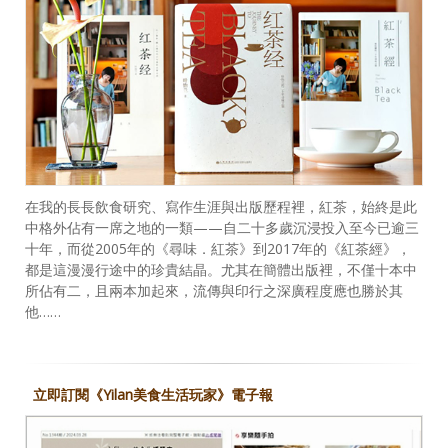
在我的長長飲食研究、寫作生涯與出版歷程裡，紅茶，始終是此
中格外佔有一席之地的一類——自二十多歲沉浸投入至今已逾三
十年，而從2005年的《尋味．紅茶》到2017年的《紅茶經》，
都是這漫漫行途中的珍貴結晶。尤其在簡體出版裡，不僅十本中
所佔有二，且兩本加起來，流傳與印行之深廣程度應也勝於其
他……
立即訂閱《Yilan美食生活玩家》電子報