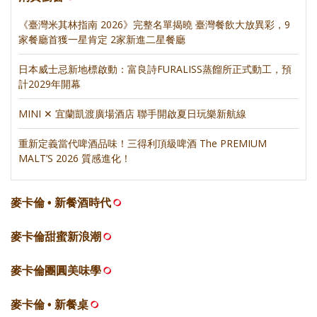
《臺灣米其林指南 2026》完整名單揭曉 臺灣餐飲大放異彩，9
家餐廳首獲一星肯定 2家新進二星餐廳
日本威士忌新地標啟動：富良詩FURALISS蒸餾所正式動工，預
計2029年開幕
MINI ✕ 宜蘭凱渡廣場酒店 聯手開啟夏日玩樂新航線
重新定義當代啤酒品味！三得利頂級啤酒 The PREMIUM
MALT’S 2026 質感進化！
麥卡倫 • 新餐酒時代
麥卡倫甜蜜新浪潮
麥卡倫團圓美味學
麥卡倫 • 新餐桌