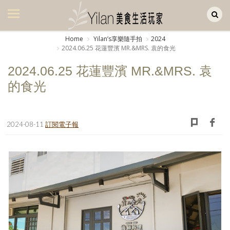
Yilan作品區
美食集
Home
Yilanʼs享樂隨手拍
2024
2024.06.25 花蓮豐濱 MR.&MRS. 袁的食光
美飲集
2024.06.25 花蓮豐濱 MR.&MRS. 袁
廚房集
的食光
旅遊集
旅遊美食集
2024-08-11
訂閱電子報
生活風
書房集
日記簿
餐桌週記
享樂隨手拍