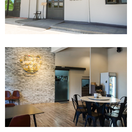
照相簿
影音區
創意出版服務
歷史區
關於Yilan
個人著作
活動實況記錄
媒體報導一覽
合作與代言
訂閱電子報