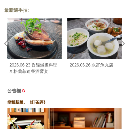
最新隨手拍:
2026.06.23 旨醞鐵板料理
2026.06.26 永富魚丸店
X 格蘭菲迪餐酒饗宴
公告欄
簡體新版。《紅茶經》