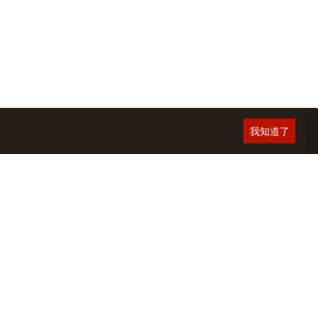
我知道了
肉
2022.02.02 台南 大菜市無名羊肉
2020.02.25 A宰羊
湯