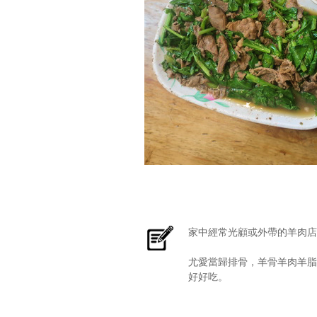
家中經常光顧或外帶的羊肉店
尤愛當歸排骨，羊骨羊肉羊
好好吃。