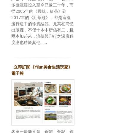
多歲沉浸投入至今已逾三十年，而
從2005年的《尋味．紅茶》到
2017年的《紅茶經》，都是這漫
漫行途中的珍貴結晶。尤其在簡體
出版裡，不僅十本中所佔有二，且
兩本加起來，流傳與印行之深廣程
度應也勝於其他……
立即訂閱《Yilan美食生活玩家》
電子報
各單元最新文章、食譜、食記、遊