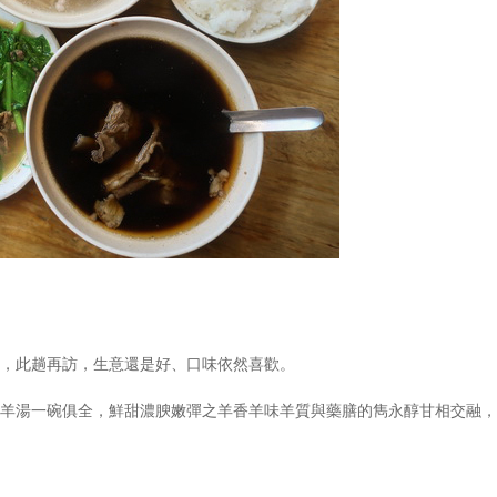
，此趟再訪，生意還是好、口味依然喜歡。
脂羊湯一碗俱全，鮮甜濃腴嫩彈之羊香羊味羊質與藥膳的雋永醇甘相交融，