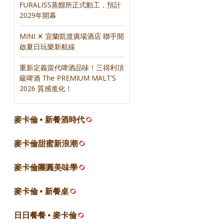
FURALISS蒸餾所正式動工，預計
2029年開幕
MINI ✕ 宜蘭凱渡廣場酒店 聯手開
啟夏日玩樂新航線
重新定義當代啤酒品味！三得利頂
級啤酒 The PREMIUM MALT’S
2026 質感進化！
麥卡倫 • 新餐酒時代
麥卡倫甜蜜新浪潮
麥卡倫團圓美味學
麥卡倫 • 新餐桌
日日餐餐 • 麥卡倫