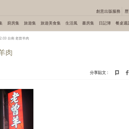
創意出版服務
歷
集
廚房集
旅遊集
旅遊美食集
生活風
書房集
日記簿
餐桌週
02.03 台南 老曾羊肉
曾羊肉
分享貼文 :