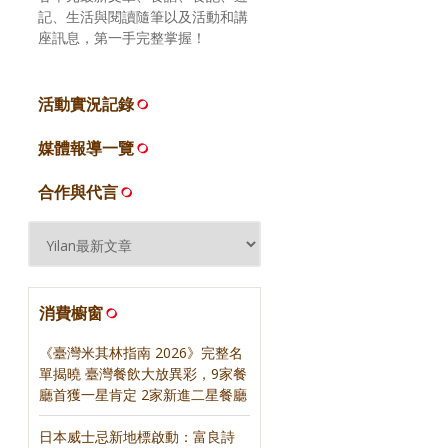
記、生活與閱讀隨筆以及活動和講
座訊息，第一手完整掌握！
活動實況記錄
媒體報導一覽
合作與代言
消費櫥窗
《臺灣米其林指南 2026》完整名
單揭曉 臺灣餐飲大放異彩，9家餐
廳首獲一星肯定 2家新進二星餐廳
日本威士忌新地標啟動：富良詩