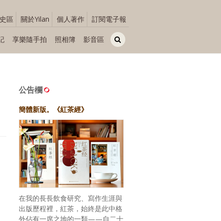
史區
關於Yilan
個人著作
訂閱電子報
記
享樂隨手拍
照相簿
影音區
公告欄
簡體新版。《紅茶經》
在我的長長飲食研究、寫作生涯與
出版歷程裡，紅茶，始終是此中格
外佔有一席之地的一類——自二十