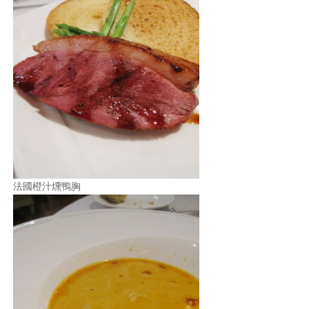
法國橙汁燻鴨胸