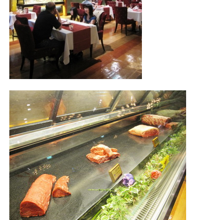
照相簿
影音區
創意出版服務
歷史區
關於Yilan
個人著作
活動實況記錄
媒體報導一覽
合作與代言
訂閱電子報