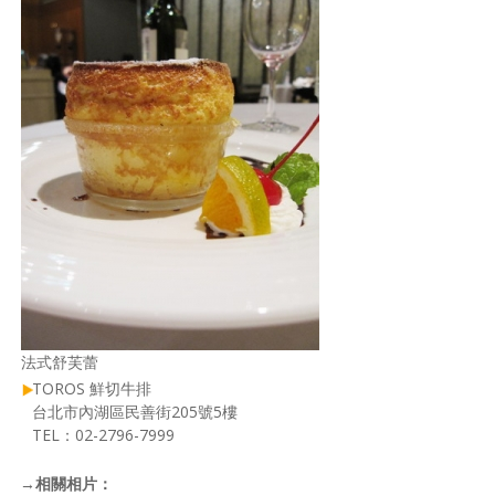
法式舒芙蕾
TOROS 鮮切牛排
台北市內湖區民善街205號5樓
TEL：02-2796-7999
→
相關相片：