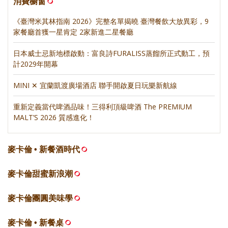
消費櫥窗
《臺灣米其林指南 2026》完整名單揭曉 臺灣餐飲大放異彩，9
家餐廳首獲一星肯定 2家新進二星餐廳
日本威士忌新地標啟動：富良詩FURALISS蒸餾所正式動工，預
計2029年開幕
MINI ✕ 宜蘭凱渡廣場酒店 聯手開啟夏日玩樂新航線
重新定義當代啤酒品味！三得利頂級啤酒 The PREMIUM
MALT’S 2026 質感進化！
麥卡倫 • 新餐酒時代
麥卡倫甜蜜新浪潮
麥卡倫團圓美味學
麥卡倫 • 新餐桌