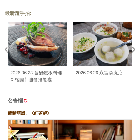
Spectator 百大名酒餐酒套
餐）
最新隨手拍:
2026.06.23 旨醞鐵板料理
2026.06.26 永富魚丸店
X 格蘭菲迪餐酒饗宴
公告欄
簡體新版。《紅茶經》