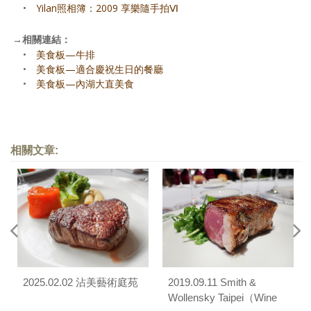
•
Yilan照相簿：2009 享樂隨手拍Ⅵ
→
相關連結：
•
美食板—牛排
•
美食板—適合慶祝生日的餐廳
•
美食板—內湖大直美食
相關文章:
2025.02.02 沾美藝術庭苑
2019.09.11 Smith &
Wollensky Taipei（Wine