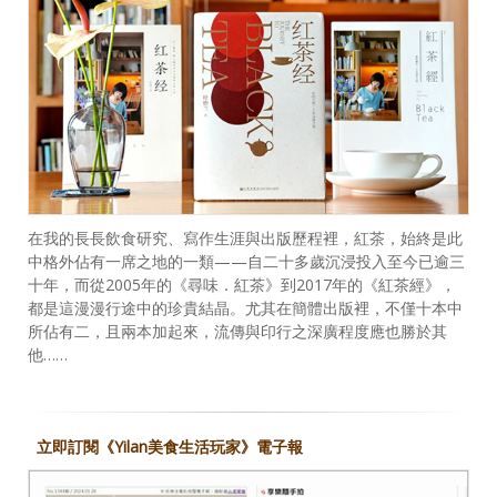
在我的長長飲食研究、寫作生涯與出版歷程裡，紅茶，始終是此
中格外佔有一席之地的一類——自二十多歲沉浸投入至今已逾三
十年，而從2005年的《尋味．紅茶》到2017年的《紅茶經》，
都是這漫漫行途中的珍貴結晶。尤其在簡體出版裡，不僅十本中
所佔有二，且兩本加起來，流傳與印行之深廣程度應也勝於其
他……
立即訂閱《Yilan美食生活玩家》電子報