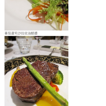
蕃茄蘆筍沙拉佐油醋醬