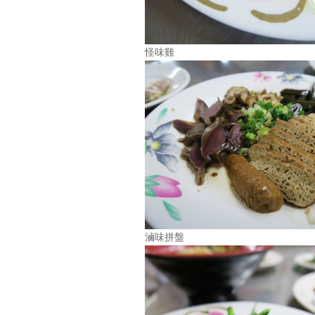
怪味雞
滷味拼盤