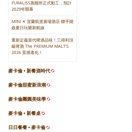
FURALISS蒸餾所正式動工，預計
2029年開幕
MINI ✕ 宜蘭凱渡廣場酒店 聯手開
啟夏日玩樂新航線
重新定義當代啤酒品味！三得利頂
級啤酒 The PREMIUM MALT’S
2026 質感進化！
麥卡倫 • 新餐酒時代
麥卡倫甜蜜新浪潮
麥卡倫團圓美味學
麥卡倫 • 新餐桌
日日餐餐 • 麥卡倫