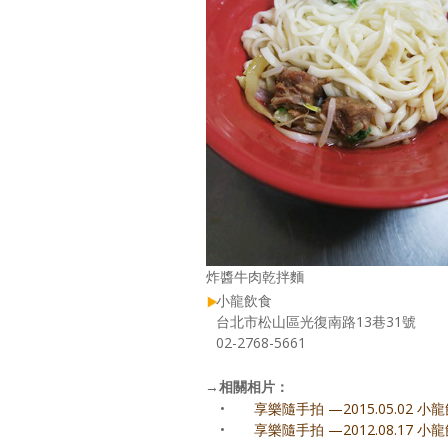
炸醬牛肉乾拌麵
小龍飲食
台北市松山區光復南路13巷31號
02-2768-5661
→
相關相片：
•
享樂隨手拍 —2015.05.02 小
•
享樂隨手拍 —2012.08.17 小