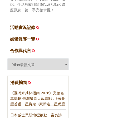
記、生活與閱讀隨筆以及活動和講
座訊息，第一手完整掌握！
活動實況記錄
媒體報導一覽
合作與代言
消費櫥窗
《臺灣米其林指南 2026》完整名
單揭曉 臺灣餐飲大放異彩，9家餐
廳首獲一星肯定 2家新進二星餐廳
日本威士忌新地標啟動：富良詩