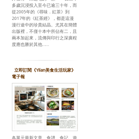
多歲沉浸投入至今已逾三十年，而
從2005年的《尋味．紅茶》到
2017年的《紅茶經》，都是這漫
漫行途中的珍貴結晶。尤其在簡體
出版裡，不僅十本中所佔有二，且
兩本加起來，流傳與印行之深廣程
度應也勝於其他……
立即訂閱《Yilan美食生活玩家》
電子報
各單元最新文章、食譜、食記、遊