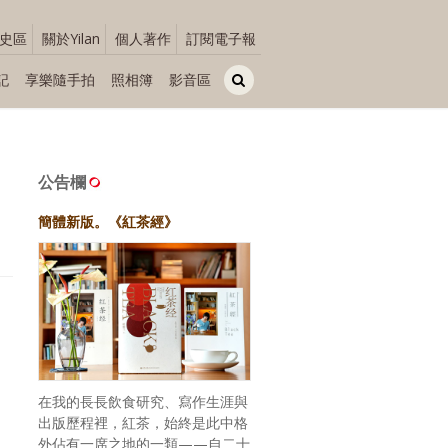
史區
關於Yilan
個人著作
訂閱電子報
記
享樂隨手拍
照相簿
影音區
公告欄
簡體新版。《紅茶經》
在我的長長飲食研究、寫作生涯與
出版歷程裡，紅茶，始終是此中格
外佔有一席之地的一類——自二十