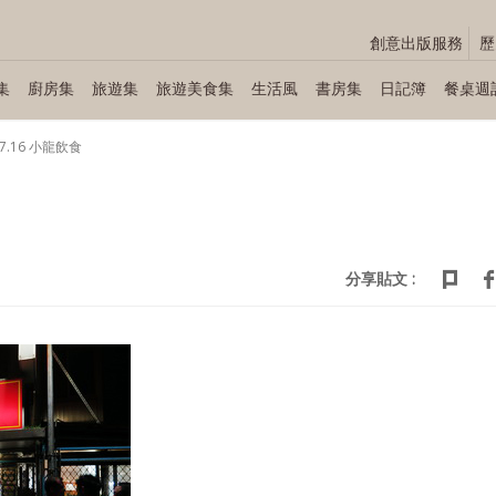
創意出版服務
歷
集
廚房集
旅遊集
旅遊美食集
生活風
書房集
日記簿
餐桌週
07.16 小龍飲食
分享貼文 :