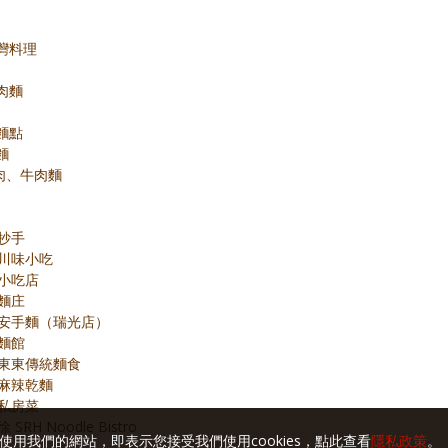
台灣料理
牛肉麵
味麵點
麵
牛肉、牛肉麵
和抄手
美景川味小吃
村小吃店
府麵庄
 十里安手麵（瑞光店）
家麵館
台記東東傳統麵食
大王麻辣乾麵
鍋私房菜
SRH Noodle Bistro
使用我們的網站，即表示您接受我們使用cookies，點此查看
隱私政策
。