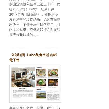
多歲沉浸投入至今已逾三十年，而
從2005年的《尋味．紅茶》到
2017年的《紅茶經》，都是這漫
漫行途中的珍貴結晶。尤其在簡體
出版裡，不僅十本中所佔有二，且
兩本加起來，流傳與印行之深廣程
度應也勝於其他……
立即訂閱《Yilan美食生活玩家》
電子報
各單元最新文章、食譜、食記、遊