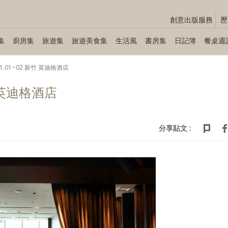
創意出版服務
歷
集
廚房集
旅遊集
旅遊美食集
生活風
書房集
日記簿
餐桌週
.11.01~02 新竹 英迪格酒店
竹 英迪格酒店
分享貼文 :