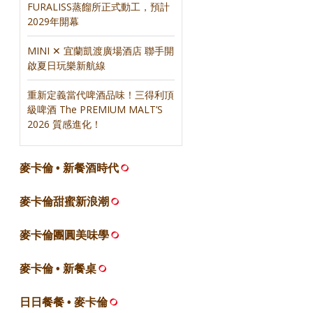
FURALISS蒸餾所正式動工，預計
2029年開幕
MINI ✕ 宜蘭凱渡廣場酒店 聯手開
啟夏日玩樂新航線
重新定義當代啤酒品味！三得利頂
級啤酒 The PREMIUM MALT’S
2026 質感進化！
麥卡倫 • 新餐酒時代
麥卡倫甜蜜新浪潮
麥卡倫團圓美味學
麥卡倫 • 新餐桌
日日餐餐 • 麥卡倫