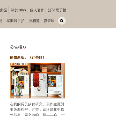
史區
關於Yilan
個人著作
訂閱電子報
記
享樂隨手拍
照相簿
影音區
公告欄
簡體新版。《紅茶經》
在我的長長飲食研究、寫作生涯與
出版歷程裡，紅茶，始終是此中格
外佔有一席之地的一類——自二十