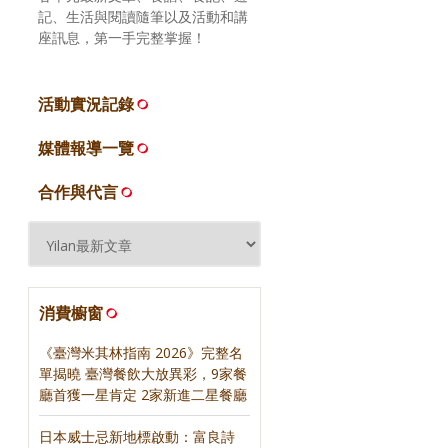
記、生活與閱讀隨筆以及活動和講
座訊息，第一手完整掌握！
活動實況記錄
媒體報導一覽
合作與代言
消費櫥窗
《臺灣米其林指南 2026》完整名
單揭曉 臺灣餐飲大放異彩，9家餐
廳首獲一星肯定 2家新進二星餐廳
日本威士忌新地標啟動：富良詩