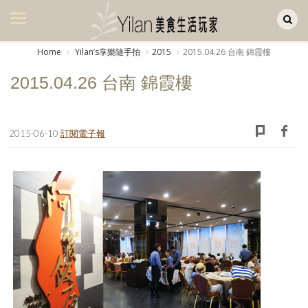
Yilan作品區
美食集
Home
Yilanʼs享樂隨手拍
2015
2015.04.26 台南 錦霞樓
美飲集
2015.04.26 台南 錦霞樓
廚房集
旅遊集
2015-06-10
訂閱電子報
旅遊美食集
生活風
書房集
日記簿
餐桌週記
享樂隨手拍