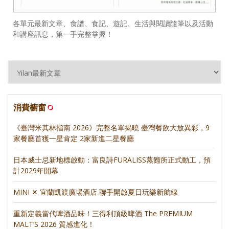
各單元最新文章、食譜、食記、遊記、生活與閱讀隨筆以及活動
和講座訊息，第一手完整掌握！
消費櫥窗
《臺灣米其林指南 2026》完整名單揭曉 臺灣餐飲大放異彩，9
家餐廳首獲一星肯定 2家新進二星餐廳
日本威士忌新地標啟動：富良詩FURALISS蒸餾所正式動工，預
計2029年開幕
MINI ✕ 宜蘭凱渡廣場酒店 聯手開啟夏日玩樂新航線
重新定義當代啤酒品味！三得利頂級啤酒 The PREMIUM
MALT’S 2026 質感進化！