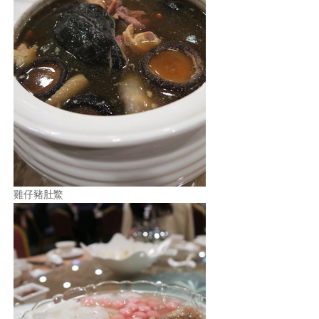
雞仔豬肚鱉