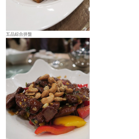
五品綜合拼盤