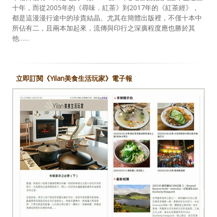
十年，而從2005年的《尋味．紅茶》到2017年的《紅茶經》，
都是這漫漫行途中的珍貴結晶。尤其在簡體出版裡，不僅十本中
所佔有二，且兩本加起來，流傳與印行之深廣程度應也勝於其
他……
立即訂閱《Yilan美食生活玩家》電子報