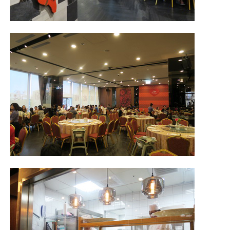
照相簿
影音區
創意出版服務
歷史區
關於Yilan
個人著作
活動實況記錄
媒體報導一覽
合作與代言
訂閱電子報