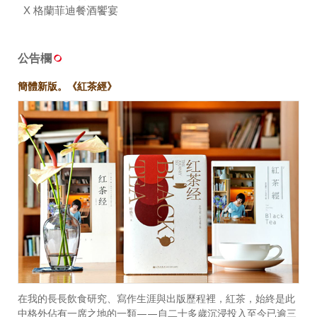
X 格蘭菲迪餐酒饗宴
公告欄
簡體新版。《紅茶經》
在我的長長飲食研究、寫作生涯與出版歷程裡，紅茶，始終是此
中格外佔有一席之地的一類——自二十多歲沉浸投入至今已逾三