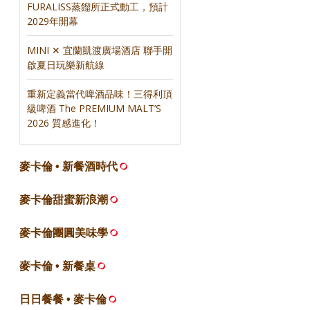
FURALISS蒸餾所正式動工，預計
2029年開幕
MINI ✕ 宜蘭凱渡廣場酒店 聯手開
啟夏日玩樂新航線
重新定義當代啤酒品味！三得利頂
級啤酒 The PREMIUM MALT’S
2026 質感進化！
麥卡倫 • 新餐酒時代
麥卡倫甜蜜新浪潮
麥卡倫團圓美味學
麥卡倫 • 新餐桌
日日餐餐 • 麥卡倫