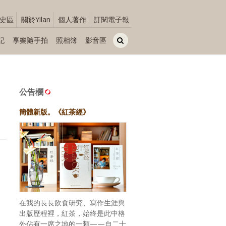
史區
關於Yilan
個人著作
訂閱電子報
記
享樂隨手拍
照相簿
影音區
公告欄
簡體新版。《紅茶經》
在我的長長飲食研究、寫作生涯與
出版歷程裡，紅茶，始終是此中格
外佔有一席之地的一類——自二十