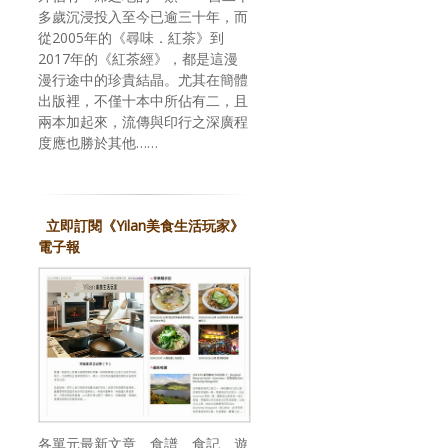
多歲沉浸投入至今已逾三十年，而
從2005年的《尋味．紅茶》到
2017年的《紅茶經》，都是這漫
漫行途中的珍貴結晶。尤其在簡體
出版裡，不僅十本中所佔有二，且
兩本加起來，流傳與印行之深廣程
度應也勝於其他……
立即訂閱《Yilan美食生活玩家》
電子報
各單元最新文章、食譜、食記、遊