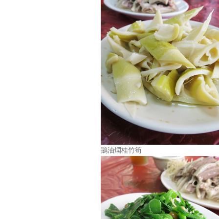
鵝油燜桂竹筍