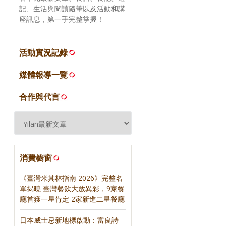
記、生活與閱讀隨筆以及活動和講
座訊息，第一手完整掌握！
活動實況記錄
媒體報導一覽
合作與代言
消費櫥窗
《臺灣米其林指南 2026》完整名
單揭曉 臺灣餐飲大放異彩，9家餐
廳首獲一星肯定 2家新進二星餐廳
日本威士忌新地標啟動：富良詩