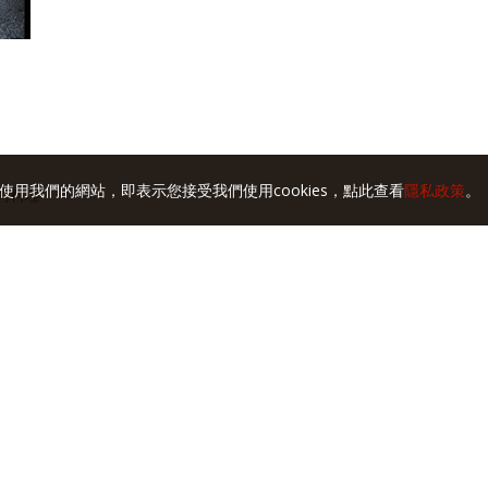
使用我們的網站，即表示您接受我們使用cookies，點此查看
隱私政策
。
台灣料理
是原味
台中 翁記剝骨鵝肉
發切仔麵
好朋友土鵝專營店
朋小館
中 黃記鵝肉
台中 翁記剝骨鵝肉
肉扁