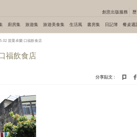
創意出版服務
歷
集
廚房集
旅遊集
旅遊美食集
生活風
書房集
日記簿
餐桌週
.05.02 苗栗卓蘭 口福飲食店
蘭 口福飲食店
分享貼文 :