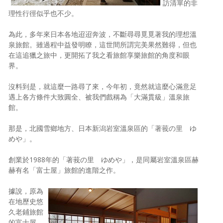
訪清單的非
理性行徑似乎也不少。
為此，多年來日本各地迢迢奔波，不斷尋尋覓覓著我的理想溫
泉旅館。雖過程中益發明瞭，這世間所謂完美果然難得，但也
在這追獵之旅中，更開拓了我之看旅館享樂旅館的角度和眼
界。
沒料到是，就這麼一路尋了來，今年初，竟然就這麼心滿意足
遇上各方條件大致圓全、被我們戲稱為「大滿貫級」溫泉旅
館。
那是，北國雪鄉地方、日本新潟岩室溫泉區的「著莪の里 ゆ
めや」。
創業於1988年的「著莪の里 ゆめや」，是同屬岩室溫泉區赫
赫有名「富士屋」旅館的進階之作。
據說，原為
在地歷史悠
久老鋪旅館
的富士屋，