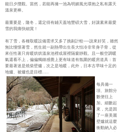
能日夕攬觀。當然，若能再擁一池為明媚風光環抱之私有露天
溫泉更棒。
最重要是，隆冬，還定得有鋪天蓋地豐碩大雪，好讓素來最愛
雪的我痛快細賞！
有了雪，各種取暖設備需求又多了挑剔計較──說來好笑，雖然
無比憧憬著雪，然生就一副熱帶出生長大怕冷非常身子骨，從
來任性著只肯暖烘烘溫泉池裡或屋裡隔窗靜觀。且一般空調暖
氣還看不上，偏偏獨鍾感覺上更有味道有氛圍的暖房道具：首
要最著迷是燒柴壁爐，次之是地暖，此外，日本古早味十足的
地爐、被爐也是目標……
每具備一
項、旅館分
數便往上
加。細數起
來，光是因
了一座美麗
壁爐就這麼
衝動納入必