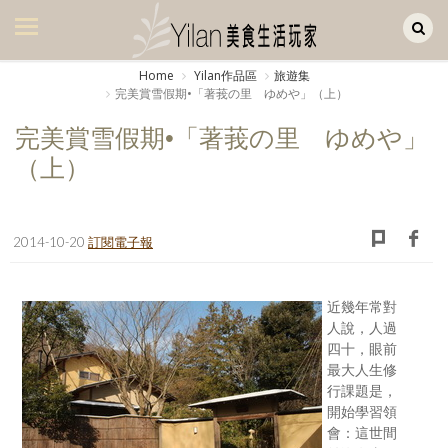
Yilan作品區
美食集
Home
Yilan作品區
旅遊集
完美賞雪假期•「著莪の里 ゆめや」（上）
美飲集
完美賞雪假期•「著莪の里 ゆめや」
廚房集
（上）
旅遊集
旅遊美食集
2014-10-20
訂閱電子報
生活風
書房集
近幾年常對
人說，人過
日記簿
四十，眼前
最大人生修
餐桌週記
行課題是，
開始學習領
享樂隨手拍
會：這世間