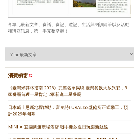
各單元最新文章、食譜、食記、遊記、生活與閱讀隨筆以及活動
和講座訊息，第一手完整掌握！
消費櫥窗
《臺灣米其林指南 2026》完整名單揭曉 臺灣餐飲大放異彩，9
家餐廳首獲一星肯定 2家新進二星餐廳
日本威士忌新地標啟動：富良詩FURALISS蒸餾所正式動工，預
計2029年開幕
MINI ✕ 宜蘭凱渡廣場酒店 聯手開啟夏日玩樂新航線