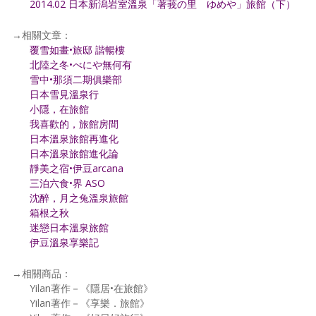
2014.02 日本新潟岩室溫泉「著莪の里 ゆめや」旅館（下）
→相關文章：
覆雪如畫•旅邸 諧暢樓
北陸之冬•べにや無何有
雪中•那須二期俱樂部
日本雪見溫泉行
小隱，在旅館
我喜歡的，旅館房間
日本溫泉旅館再進化
日本溫泉旅館進化論
靜美之宿•伊豆arcana
三泊六食•界 ASO
沈醉，月之兔溫泉旅館
箱根之秋
迷戀日本溫泉旅館
伊豆溫泉享樂記
→相關商品：
Yilan著作－《隱居•在旅館》
Yilan著作－《享樂．旅館》