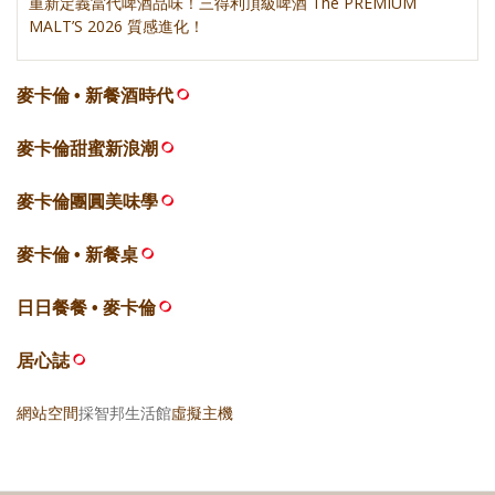
重新定義當代啤酒品味！三得利頂級啤酒 The PREMIUM
MALT’S 2026 質感進化！
麥卡倫 • 新餐酒時代
麥卡倫甜蜜新浪潮
麥卡倫團圓美味學
麥卡倫 • 新餐桌
日日餐餐 • 麥卡倫
居心誌
網站空間
採智邦生活館
虛擬主機