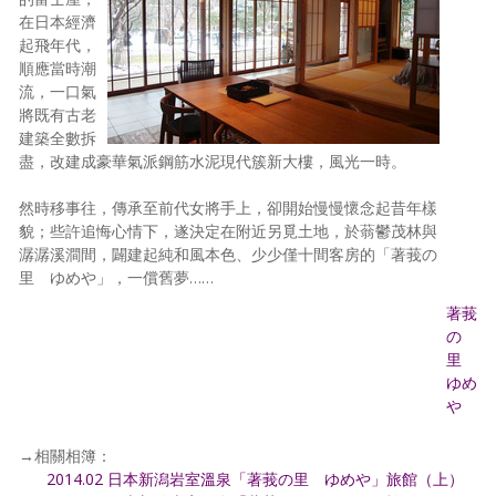
在日本經濟
起飛年代，
順應當時潮
流，一口氣
將既有古老
建築全數拆
盡，改建成豪華氣派鋼筋水泥現代簇新大樓，風光一時。
然時移事往，傳承至前代女將手上，卻開始慢慢懷念起昔年樣
貌；些許追悔心情下，遂決定在附近另覓土地，於蓊鬱茂林與
潺潺溪澗間，闢建起純和風本色、少少僅十間客房的「著莪の
里 ゆめや」，一償舊夢……
著莪
の
里
ゆめ
や
→相關相簿：
2014.02 日本新潟岩室溫泉「著莪の里 ゆめや」旅館（上）