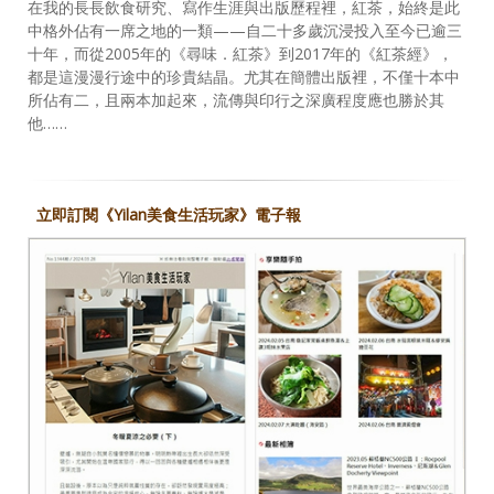
在我的長長飲食研究、寫作生涯與出版歷程裡，紅茶，始終是此
中格外佔有一席之地的一類——自二十多歲沉浸投入至今已逾三
十年，而從2005年的《尋味．紅茶》到2017年的《紅茶經》，
都是這漫漫行途中的珍貴結晶。尤其在簡體出版裡，不僅十本中
所佔有二，且兩本加起來，流傳與印行之深廣程度應也勝於其
他……
立即訂閱《Yilan美食生活玩家》電子報