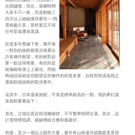
步調越慢，現在，落腳時間
大多不只一夜，而是動輒三
四天以上細細溫存磨合──既
需相處久長，當然更忍不得
任何妥協遷就退讓。
於是多年歷練下來，幾乎每
一類別的旅館都逐步積累出
許多條件願望，有的絕對必
要一點沒得商量、有的則是
能備能有便上上最佳。而能
夠涵括容納這些願望這些條件的程度多寡，自然而然成為我之
選旅館挑旅館的取決要件。
這其中，日本溫泉旅館，可算是標準絕高的一類。我的夢幻溫
泉旅館要素如下：
首先，立地位置必得清幽僻靜，不可繁華喧鬧太過。其次，設
計需簡樸低調、能融傳統古雅和風最好。
然後，至少一扇以上朗亮大窗，窗外有山林溪河或園庭美景得