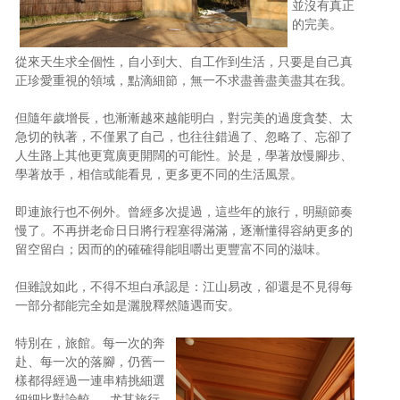
並沒有真正
照相簿
的完美。
影音區
從來天生求全個性，自小到大、自工作到生活，只要是自己真
正珍愛重視的領域，點滴細節，無一不求盡善盡美盡其在我。
創意出版服務
但隨年歲增長，也漸漸越來越能明白，對完美的過度貪婪、太
歷史區
急切的執著，不僅累了自己，也往往錯過了、忽略了、忘卻了
人生路上其他更寬廣更開闊的可能性。於是，學著放慢腳步、
關於Yilan
學著放手，相信或能看見，更多更不同的生活風景。
個人著作
即連旅行也不例外。曾經多次提過，這些年的旅行，明顯節奏
慢了。不再拼老命日日將行程塞得滿滿，逐漸懂得容納更多的
活動實況記錄
留空留白；因而的的確確得能咀嚼出更豐富不同的滋味。
媒體報導一覽
但雖說如此，不得不坦白承認是：江山易改，卻還是不見得每
一部分都能完全如是灑脫釋然隨遇而安。
合作與代言
特別在，旅館。每一次的奔
訂閱電子報
赴、每一次的落腳，仍舊一
樣都得經過一連串精挑細選
細細比對論較……尤其旅行