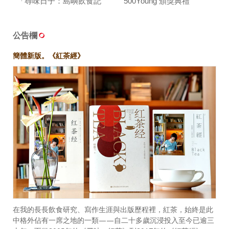
「尋味日子：島嶼飲食記
500Young 頒獎典禮
憶」對談
公告欄
簡體新版。《紅茶經》
在我的長長飲食研究、寫作生涯與出版歷程裡，紅茶，始終是此
中格外佔有一席之地的一類——自二十多歲沉浸投入至今已逾三