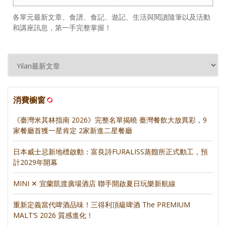
各單元最新文章、食譜、食記、遊記、生活與閱讀隨筆以及活動
和講座訊息，第一手完整掌握！
消費櫥窗
《臺灣米其林指南 2026》完整名單揭曉 臺灣餐飲大放異彩，9
家餐廳首獲一星肯定 2家新進二星餐廳
日本威士忌新地標啟動：富良詩FURALISS蒸餾所正式動工，預
計2029年開幕
MINI ✕ 宜蘭凱渡廣場酒店 聯手開啟夏日玩樂新航線
重新定義當代啤酒品味！三得利頂級啤酒 The PREMIUM
MALT’S 2026 質感進化！