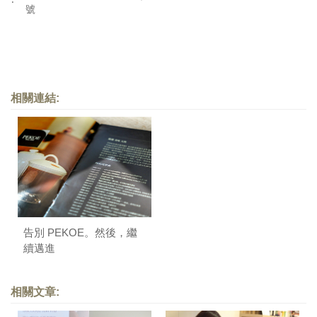
‧
號
相關連結:
告別 PEKOE。然後，繼
續邁進
相關文章: