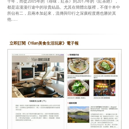
十年，而從2005年的《尋味．紅茶》到2017年的《紅茶經》，
都是這漫漫行途中的珍貴結晶。尤其在簡體出版裡，不僅十本中
所佔有二，且兩本加起來，流傳與印行之深廣程度應也勝於其
他……
立即訂閱《Yilan美食生活玩家》電子報