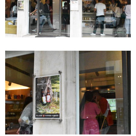
照相簿
影音區
創意出版服務
歷史區
關於Yilan
個人著作
活動實況記錄
媒體報導一覽
合作與代言
訂閱電子報