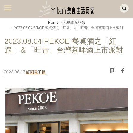
Yilan作品區
美食集
Home
活動實況記錄
2023.08.04 PEKOE 餐桌酒之「紅遇」＆「旺青」台灣茶啤酒上市派對
美飲集
2023.08.04 PEKOE 餐桌酒之「紅
廚房集
遇」＆「旺青」台灣茶啤酒上市派對
旅遊集
旅遊美食集
2023-08-17
訂閱電子報
生活風
書房集
日記簿
餐桌週記
享樂隨手拍