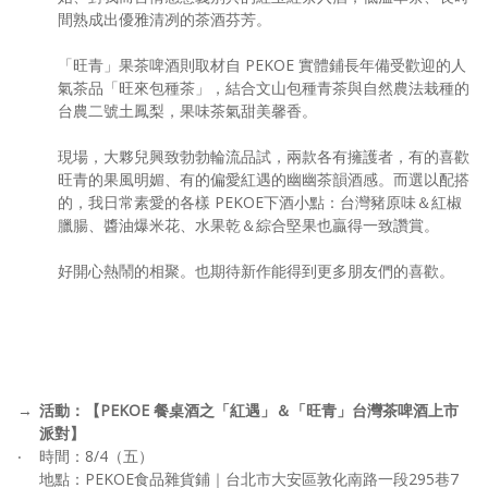
間熟成出優雅清冽的茶酒芬芳。
「旺青」果茶啤酒則取材自 PEKOE 實體鋪長年備受歡迎的人
氣茶品「旺來包種茶」，結合文山包種青茶與自然農法栽種的
台農二號土鳳梨，果味茶氣甜美馨香。
現場，大夥兒興致勃勃輪流品試，兩款各有擁護者，有的喜歡
旺青的果風明媚、有的偏愛紅遇的幽幽茶韻酒感。而選以配搭
的，我日常素愛的各樣 PEKOE下酒小點：台灣豬原味＆紅椒
臘腸、醬油爆米花、水果乾＆綜合堅果也贏得一致讚賞。
好開心熱鬧的相聚。也期待新作能得到更多朋友們的喜歡。
→
活動：【PEKOE 餐桌酒之「紅遇」＆「旺青」台灣茶啤酒上市
派對】
‧
時間：8/4（五）
地點：PEKOE食品雜貨鋪｜台北市大安區敦化南路一段295巷7