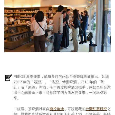
PEKOE 夏季盛事，醞釀多時的兩款台灣茶啤酒新推出。延續
2017 年的「荔蜜」、「洛蜜」蜂蜜啤酒，2018 年的「茶
紅」＆「果綠」啤酒，今年再度與啤酒頭攜手，兩款全新台灣
風土之釀隆重上市；特意請了四方酒友們前來，一同舉杯歡
享。
「紅遇」茶啤酒以來自
南投魚池
，可說是我的
台灣紅茶研究
之
始、對我而言情感意義別具的紅玉紅茶入酒，低溫萃茶、長時