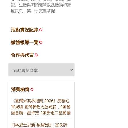
記、生活與閱讀隨筆以及活動和講
座訊息，第一手完整掌握！
活動實況記錄
媒體報導一覽
合作與代言
消費櫥窗
《臺灣米其林指南 2026》完整名
單揭曉 臺灣餐飲大放異彩，9家餐
廳首獲一星肯定 2家新進二星餐廳
日本威士忌新地標啟動：富良詩