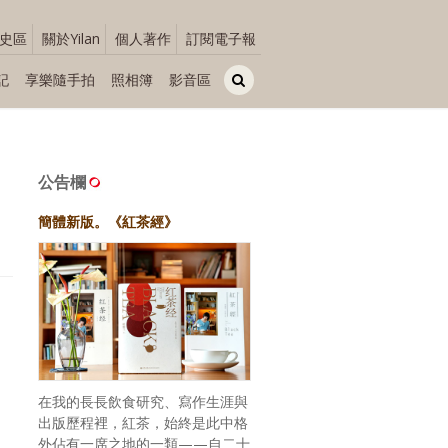
史區
關於Yilan
個人著作
訂閱電子報
記
享樂隨手拍
照相簿
影音區
公告欄
簡體新版。《紅茶經》
在我的長長飲食研究、寫作生涯與
出版歷程裡，紅茶，始終是此中格
外佔有一席之地的一類——自二十