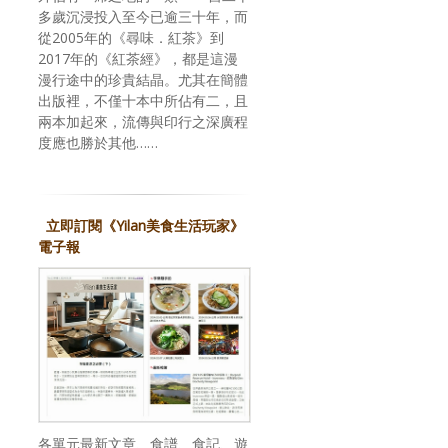
多歲沉浸投入至今已逾三十年，而
從2005年的《尋味．紅茶》到
2017年的《紅茶經》，都是這漫
漫行途中的珍貴結晶。尤其在簡體
出版裡，不僅十本中所佔有二，且
兩本加起來，流傳與印行之深廣程
度應也勝於其他……
立即訂閱《Yilan美食生活玩家》
電子報
各單元最新文章、食譜、食記、遊