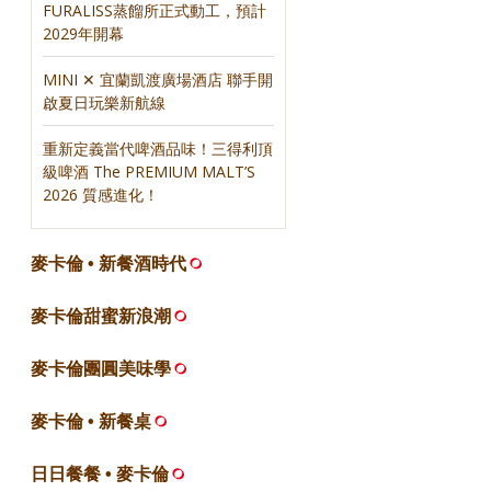
FURALISS蒸餾所正式動工，預計
2029年開幕
MINI ✕ 宜蘭凱渡廣場酒店 聯手開
啟夏日玩樂新航線
重新定義當代啤酒品味！三得利頂
級啤酒 The PREMIUM MALT’S
2026 質感進化！
麥卡倫 • 新餐酒時代
麥卡倫甜蜜新浪潮
麥卡倫團圓美味學
麥卡倫 • 新餐桌
日日餐餐 • 麥卡倫