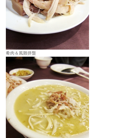
照相簿
影音區
創意出版服務
歷史區
肴肉＆風雞拼盤
關於Yilan
個人著作
活動實況記錄
媒體報導一覽
合作與代言
訂閱電子報