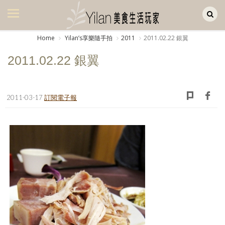
Yilan作品區
美食集
Home
Yilanʼs享樂隨手拍
2011
2011.02.22 銀翼
美飲集
2011.02.22 銀翼
廚房集
旅遊集
2011-03-17
訂閱電子報
旅遊美食集
生活風
書房集
日記簿
餐桌週記
享樂隨手拍