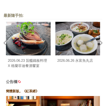
最新隨手拍:
2026.06.23 旨醞鐵板料理
2026.06.26 永富魚丸店
X 格蘭菲迪餐酒饗宴
公告欄
簡體新版。《紅茶經》