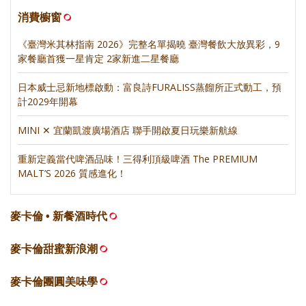
消費櫥窗
《臺灣米其林指南 2026》完整名單揭曉 臺灣餐飲大放異彩，9
家餐廳首獲一星肯定 2家新進二星餐廳
日本威士忌新地標啟動：富良詩FURALISS蒸餾所正式動工，預
計2029年開幕
MINI ✕ 宜蘭凱渡廣場酒店 聯手開啟夏日玩樂新航線
重新定義當代啤酒品味！三得利頂級啤酒 The PREMIUM
MALT’S 2026 質感進化！
麥卡倫 • 新餐酒時代
麥卡倫甜蜜新浪潮
麥卡倫團圓美味學