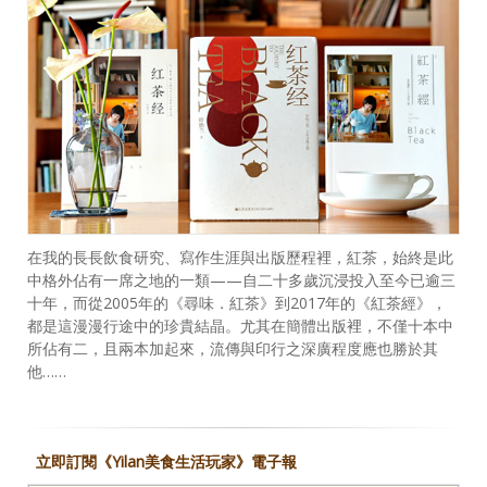
在我的長長飲食研究、寫作生涯與出版歷程裡，紅茶，始終是此
中格外佔有一席之地的一類——自二十多歲沉浸投入至今已逾三
十年，而從2005年的《尋味．紅茶》到2017年的《紅茶經》，
都是這漫漫行途中的珍貴結晶。尤其在簡體出版裡，不僅十本中
所佔有二，且兩本加起來，流傳與印行之深廣程度應也勝於其
他……
立即訂閱《Yilan美食生活玩家》電子報