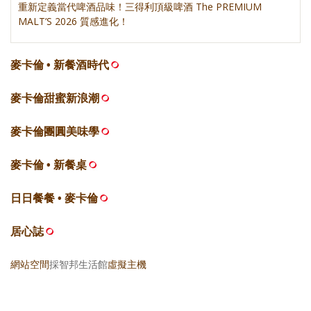
重新定義當代啤酒品味！三得利頂級啤酒 The PREMIUM
MALT’S 2026 質感進化！
麥卡倫 • 新餐酒時代
麥卡倫甜蜜新浪潮
麥卡倫團圓美味學
麥卡倫 • 新餐桌
日日餐餐 • 麥卡倫
居心誌
網站空間
採智邦生活館
虛擬主機