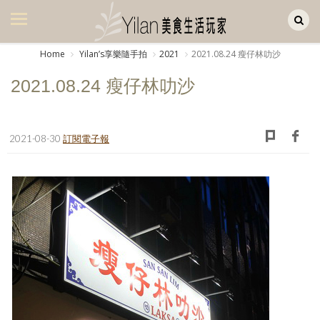
Yilan作品區
美食集
Home
Yilanʼs享樂隨手拍
2021
2021.08.24 瘦仔林叻沙
美飲集
2021.08.24 瘦仔林叻沙
廚房集
旅遊集
2021-08-30
訂閱電子報
旅遊美食集
生活風
書房集
日記簿
餐桌週記
享樂隨手拍