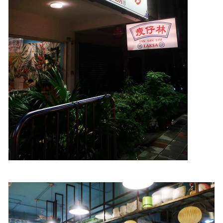
照相簿
影音區
創意出版服務
歷史區
關於Yilan
個人著作
活動實況記錄
媒體報導一覽
合作與代言
訂閱電子報