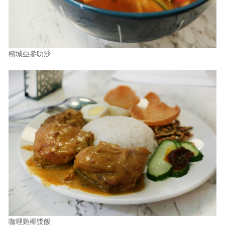
檳城亞參叻沙
咖哩雞椰漿飯