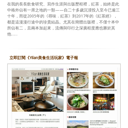
在我的長長飲食研究、寫作生涯與出版歷程裡，紅茶，始終是此
中格外佔有一席之地的一類——自二十多歲沉浸投入至今已逾三
十年，而從2005年的《尋味．紅茶》到2017年的《紅茶經》，
都是這漫漫行途中的珍貴結晶。尤其在簡體出版裡，不僅十本中
所佔有二，且兩本加起來，流傳與印行之深廣程度應也勝於其
他……
立即訂閱《Yilan美食生活玩家》電子報