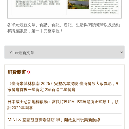
各單元最新文章、食譜、食記、遊記、生活與閱讀隨筆以及活動
和講座訊息，第一手完整掌握！
消費櫥窗
《臺灣米其林指南 2026》完整名單揭曉 臺灣餐飲大放異彩，9
家餐廳首獲一星肯定 2家新進二星餐廳
日本威士忌新地標啟動：富良詩FURALISS蒸餾所正式動工，預
計2029年開幕
MINI ✕ 宜蘭凱渡廣場酒店 聯手開啟夏日玩樂新航線