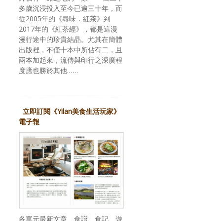
多歲沉浸投入至今已逾三十年，而
從2005年的《尋味．紅茶》到
2017年的《紅茶經》，都是這漫
漫行途中的珍貴結晶。尤其在簡體
出版裡，不僅十本中所佔有二，且
兩本加起來，流傳與印行之深廣程
度應也勝於其他……
立即訂閱《Yilan美食生活玩家》
電子報
各單元最新文章、食譜、食記、遊