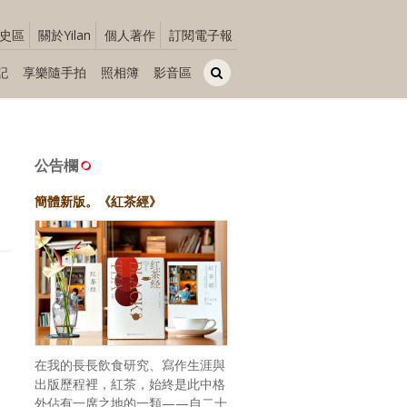
史區
關於Yilan
個人著作
訂閱電子報
記
享樂隨手拍
照相簿
影音區
公告欄
簡體新版。《紅茶經》
在我的長長飲食研究、寫作生涯與
出版歷程裡，紅茶，始終是此中格
外佔有一席之地的一類——自二十