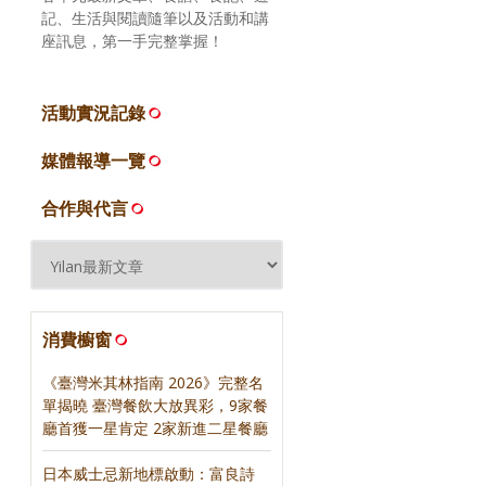
記、生活與閱讀隨筆以及活動和講
座訊息，第一手完整掌握！
活動實況記錄
媒體報導一覽
合作與代言
消費櫥窗
《臺灣米其林指南 2026》完整名
單揭曉 臺灣餐飲大放異彩，9家餐
廳首獲一星肯定 2家新進二星餐廳
日本威士忌新地標啟動：富良詩