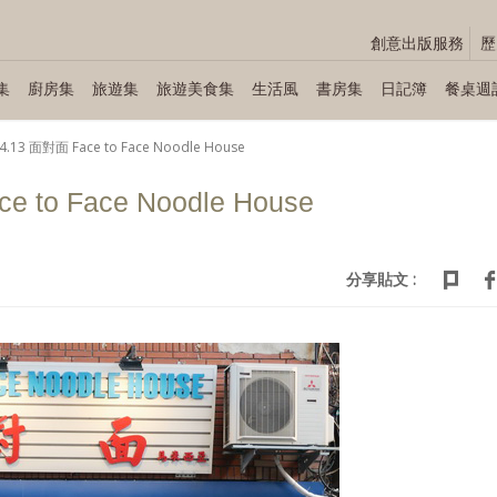
創意出版服務
歷
集
廚房集
旅遊集
旅遊美食集
生活風
書房集
日記簿
餐桌週
4.13 面對面 Face to Face Noodle House
e to Face Noodle House
分享貼文 :