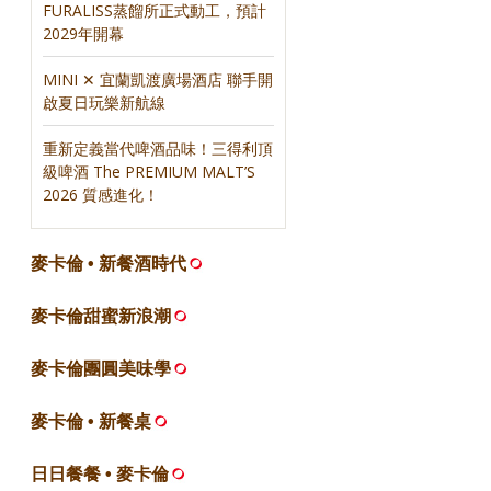
FURALISS蒸餾所正式動工，預計
2029年開幕
MINI ✕ 宜蘭凱渡廣場酒店 聯手開
啟夏日玩樂新航線
重新定義當代啤酒品味！三得利頂
級啤酒 The PREMIUM MALT’S
2026 質感進化！
麥卡倫 • 新餐酒時代
麥卡倫甜蜜新浪潮
麥卡倫團圓美味學
麥卡倫 • 新餐桌
日日餐餐 • 麥卡倫