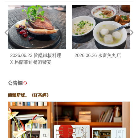
2026.06.23 旨醞鐵板料理
2026.06.26 永富魚丸店
X 格蘭菲迪餐酒饗宴
公告欄
簡體新版。《紅茶經》