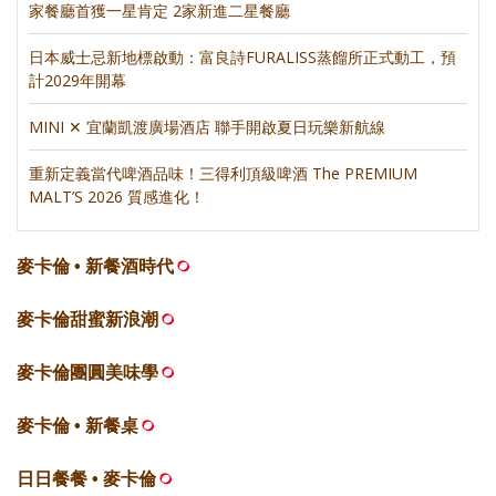
家餐廳首獲一星肯定 2家新進二星餐廳
日本威士忌新地標啟動：富良詩FURALISS蒸餾所正式動工，預
計2029年開幕
MINI ✕ 宜蘭凱渡廣場酒店 聯手開啟夏日玩樂新航線
重新定義當代啤酒品味！三得利頂級啤酒 The PREMIUM
MALT’S 2026 質感進化！
麥卡倫 • 新餐酒時代
麥卡倫甜蜜新浪潮
麥卡倫團圓美味學
麥卡倫 • 新餐桌
日日餐餐 • 麥卡倫