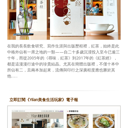
在我的長長飲食研究、寫作生涯與出版歷程裡，紅茶，始終是此
中格外佔有一席之地的一類——自二十多歲沉浸投入至今已逾三
十年，而從2005年的《尋味．紅茶》到2017年的《紅茶經》，
都是這漫漫行途中的珍貴結晶。尤其在簡體出版裡，不僅十本中
所佔有二，且兩本加起來，流傳與印行之深廣程度應也勝於其
他……
立即訂閱《Yilan美食生活玩家》電子報