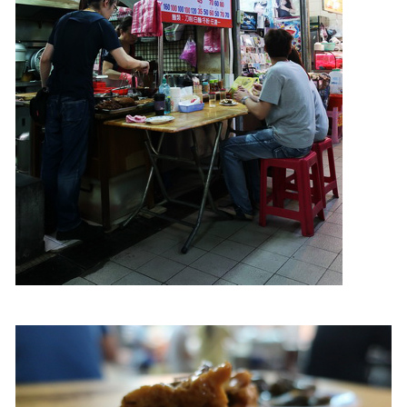
照相簿
影音區
創意出版服務
歷史區
關於Yilan
個人著作
活動實況記錄
媒體報導一覽
合作與代言
訂閱電子報