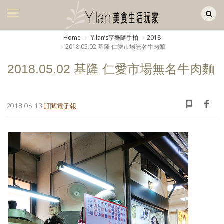
Yilan作品區
美食集
Home
Yilanʼs享樂隨手拍
2018
2018.05.02 基隆 仁愛市場無名牛肉麵
美飲集
2018.05.02 基隆 仁愛市場無名牛肉麵
廚房集
旅遊集
2018-06-13
訂閱電子報
旅遊美食集
生活風
書房集
日記簿
餐桌週記
享樂隨手拍