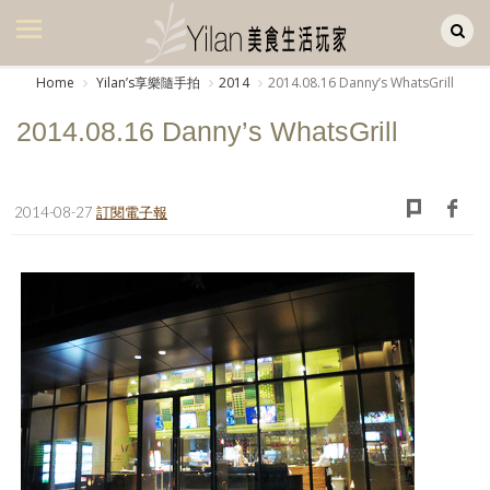
Yilan作品區
美食集
Home
Yilanʼs享樂隨手拍
2014
2014.08.16 Danny’s WhatsGrill
美飲集
2014.08.16 Danny’s WhatsGrill
廚房集
旅遊集
2014-08-27
訂閱電子報
旅遊美食集
生活風
書房集
日記簿
餐桌週記
享樂隨手拍