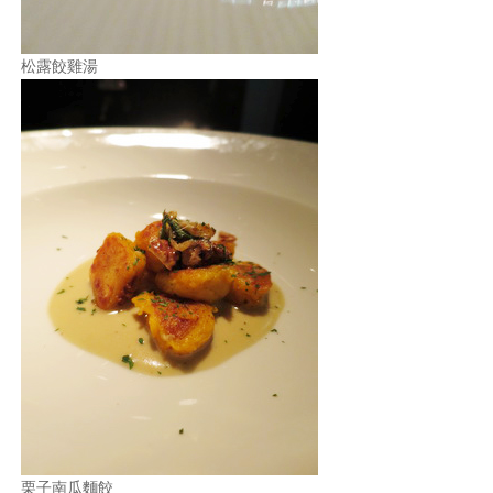
松露餃雞湯
栗子南瓜麵餃