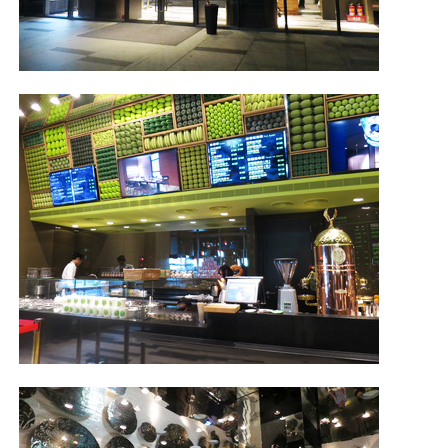
照相簿
影音區
創意出版服務
歷史區
關於Yilan
個人著作
活動實況記錄
媒體報導一覽
合作與代言
訂閱電子報