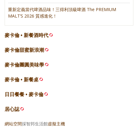
重新定義當代啤酒品味！三得利頂級啤酒 The PREMIUM
MALT’S 2026 質感進化！
麥卡倫 • 新餐酒時代
麥卡倫甜蜜新浪潮
麥卡倫團圓美味學
麥卡倫 • 新餐桌
日日餐餐 • 麥卡倫
居心誌
網站空間
採智邦生活館
虛擬主機