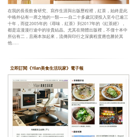
在我的長長飲食研究、寫作生涯與出版歷程裡，紅茶，始終是此
中格外佔有一席之地的一類——自二十多歲沉浸投入至今已逾三
十年，而從2005年的《尋味．紅茶》到2017年的《紅茶經》，
都是這漫漫行途中的珍貴結晶。尤其在簡體出版裡，不僅十本中
所佔有二，且兩本加起來，流傳與印行之深廣程度應也勝於其
他……
立即訂閱《Yilan美食生活玩家》電子報