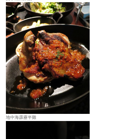
地中海霹靂半雞