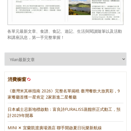
各單元最新文章、食譜、食記、遊記、生活與閱讀隨筆以及活動
和講座訊息，第一手完整掌握！
消費櫥窗
《臺灣米其林指南 2026》完整名單揭曉 臺灣餐飲大放異彩，9
家餐廳首獲一星肯定 2家新進二星餐廳
日本威士忌新地標啟動：富良詩FURALISS蒸餾所正式動工，預
計2029年開幕
MINI ✕ 宜蘭凱渡廣場酒店 聯手開啟夏日玩樂新航線