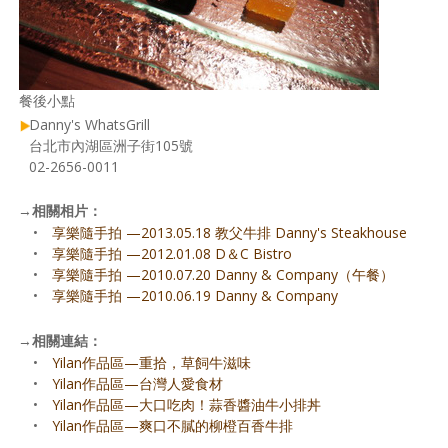
餐後小點
Danny's WhatsGrill
台北市內湖區洲子街105號
02-2656-0011
→
相關相片：
•
享樂隨手拍 —2013.05.18 教父牛排 Danny's Steakhouse
•
享樂隨手拍 —2012.01.08 D＆C Bistro
•
享樂隨手拍 —2010.07.20 Danny & Company（午餐）
•
享樂隨手拍 —2010.06.19 Danny & Company
→
相關連結：
•
Yilan作品區—重拾，草飼牛滋味
•
Yilan作品區—台灣人愛食材
•
Yilan作品區—大口吃肉！蒜香醬油牛小排丼
•
Yilan作品區—爽口不膩的柳橙百香牛排