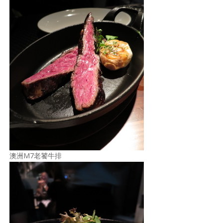
澳洲M7老饕牛排