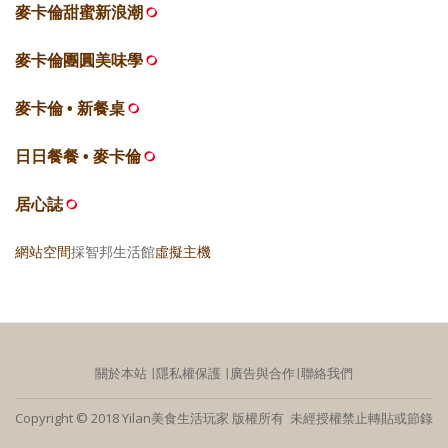
麥卡倫甜蜜新浪潮
麥卡倫團圓美味學
麥卡倫 • 新餐桌
日日餐餐 • 麥卡倫
居心誌
網站空間
採智邦生活館
虛擬主機
關於本站
∣
隱私權保護
∣
廣告與合作
∣
聯絡我們
Copyright © 2018 Yilan美食生活玩家 版權所有 未經授權禁止轉貼或節錄