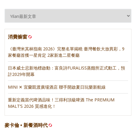
消費櫥窗
《臺灣米其林指南 2026》完整名單揭曉 臺灣餐飲大放異彩，9
家餐廳首獲一星肯定 2家新進二星餐廳
日本威士忌新地標啟動：富良詩FURALISS蒸餾所正式動工，預
計2029年開幕
MINI ✕ 宜蘭凱渡廣場酒店 聯手開啟夏日玩樂新航線
重新定義當代啤酒品味！三得利頂級啤酒 The PREMIUM
MALT’S 2026 質感進化！
麥卡倫 • 新餐酒時代