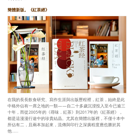
簡體新版。《紅茶經》
在我的長長飲食研究、寫作生涯與出版歷程裡，紅茶，始終是此
中格外佔有一席之地的一類——自二十多歲沉浸投入至今已逾三
十年，而從2005年的《尋味．紅茶》到2017年的《紅茶經》，
都是這漫漫行途中的珍貴結晶。尤其在簡體出版裡，不僅十本中
所佔有二，且兩本加起來，流傳與印行之深廣程度應也勝於其
他……