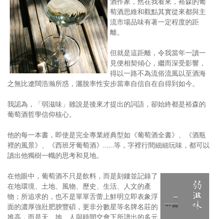
酒作家，然在我看來，裕森的葡
照相簿
萄酒思維和觀點其實從來都與主
流市場品味有著一定程度的距
影音區
離。
創意出版服務
但就是這距離，令我當年一讀一
見便相契傾心，繼而深受影響，
歷史區
得以一路不為流俗流風以至酒海
之無比遼闊浩瀚所惑，灑脫率性安步當車自信自在自得到如今。
關於Yilan
我認為，「弱滋味」雖說是後來才提出的詞語，卻始終都是裕森的
個人著作
葡萄酒哲學信仰核心。
活動實況記錄
他的每一本書，即使是完全專業經典型如《葡萄酒全書》、《酒瓶
裡的風景》、《西班牙葡萄酒》……等，字裡行間細細玩味，都可以
媒體報導一覽
讀出他獨樹一幟的思考和見地。
合作與代言
在他眼中，葡萄酒不只是飲料，而是刻鏤並記錄了
在地環境、土地、風物、歷史、生活、人文的產
訂閱電子報
物；所追求的，也不是單單舌蕾上鮮明立即表象浮
面的濃厚強壯肥腴豐碩，更非分數星等名牌名莊的
堆高，而是天、地、人與時間交會下所譜出的多元