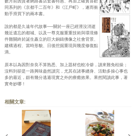
數月前因貪著網路書店套書特惠、再加上確實喜歡
同系列的《京都千二百年》和《江戶町》，遂而衝
動手滑買下的兩本書。
說的都是久遠年代故事──關於一座已經湮沒消逝
幾近遺忘的都城、以及一尊克服重重技術與環境條
件難關終於誕生矗立的巨大銅鑄佛像之社會背景、
建構過程、當時形貌、日後挖掘重現與幾度修復點
滴。
原本以為因對奈良不算熟悉、加上題材也較冷僻，讀來難免枯燥；
沒料到卻是一路興味盎然讀完，尤其在諸事纏身、活動多操心事也
多的最近，頗有幾分逃遁現實之外的療癒效果。果然閱讀此事，著
實奇妙哪！
相關文章: