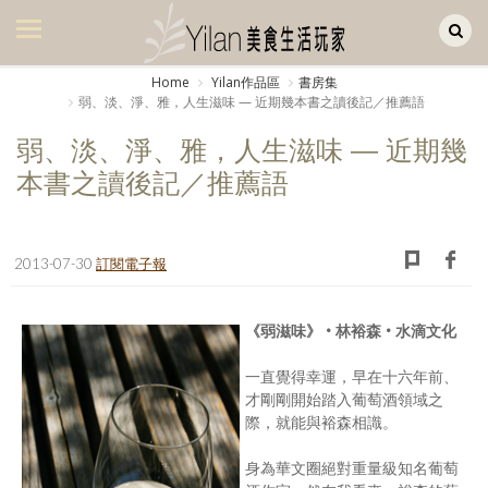
Yilan作品區
美食集
Home
Yilan作品區
書房集
弱、淡、淨、雅，人生滋味 — 近期幾本書之讀後記／推薦語
美飲集
弱、淡、淨、雅，人生滋味 — 近期幾
廚房集
本書之讀後記／推薦語
旅遊集
旅遊美食集
2013-07-30
訂閱電子報
生活風
《弱滋味》 • 林裕森 • 水滴文化
書房集
一直覺得幸運，早在十六年前、
日記簿
才剛剛開始踏入葡萄酒領域之
際，就能與裕森相識。
餐桌週記
享樂隨手拍
身為華文圈絕對重量級知名葡萄