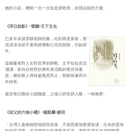
她的小說，總能一次一次如是拯救我，給我這樣的力量。
《浮日掠影》•雷驤•天下文化
已多年未讀雷驤老師的書，此刻再度展卷，那
清清淡淡卻不著痕跡撥動心弦的韻致，仍如當
年。
是繪畫者對人生對世界的靜觀。文字短短意念
淺淺，卻自自然然彷彿有著流動的聲音與畫
面；總在耐人尋味處戛然而止，那餘味遂而分
外綿長。
最宜每日睡前小讀幾篇，之後心靜意靜入睡，一晌無夢。
《祖父的六抽小櫃》•楊凱麟•麥田
「台灣人毫無惋惜地拆毀老屋，不假思索地整屋裝潢，生命的質地
短促而浮華；水泥建築十年便蒼老不堪，薄板裝潢五年就顯陳舊，