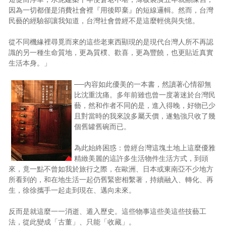
因為一切都僅是消費社會裡『用後即棄』的短線邏輯。然而，台灣
民藝的經驗卻讓我知道，台灣社會曾經不是這麼輕佻與失憶。
從不同機緣裡尋覓而來的這些老東西顯現的是現代台灣人所不再認
識的另一種生命質地，更為質樸、歡喜，更為豐饒，也更貼近真實
生活本身。」
──內容如此優美的一本書，然讀著心情卻無
比沈重沈痛。多年前雖也曾一度著迷於台灣民
藝，然和作者不同的是，進入得晚，好物已少
且對當時的我來說多屬天價，遂勉強只收了幾
個舊罐舊碗而已。
為此始終困惑：曾經台灣這塊土地上這麼優雅
精緻美麗的這許多生活物件生活方式，到頭
來，竟一點不曾如我於旅行之際，在歐洲、日本或東南亞不少地方
所看到的，和在地生活一起仍舊緊密相繫著，持續融入、轉化、再
生，徐徐攜手一起走到現在、邁向未來。
反而是就這麼一一消逝、遁入歷史。這些物事這些美這些技藝工
法，從此變成「古董」、只能「收藏」。