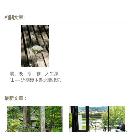
相關文章:
弱、淡、淨、雅，人生滋
味 — 近期幾本書之讀後記
／推薦語
最新文章 :