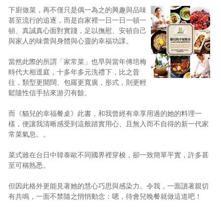
下廚做菜，再不僅只是偶一為之的興趣與品味
甚至流行的追逐，而是自家裡一日一日一頓一
頓、真誠真心面對實踐，足以撫慰、安頓自己
與家人的味蕾與身體與心靈的幸福功課。
當然此際的所謂「家常菜」也早與當年傅培梅
時代大相逕庭，十多年多元洗禮下，比之昔
往，類型更開闊、包羅更寬廣，形式，則更輕
鬆隨性信手拈來游刃有餘。
而《貓兒的幸福餐桌》此書，和我曾經有幸享用過的她的料理一
樣，便讓我清晰感受到這般踏實用心、且無入而不自得的新一代家
常菜氣息。。
菜式雖在台日中韓泰歐不同國界裡穿梭，卻一致簡單平實，許多甚
至可稱熟悉。
但因此格外更能見著她的慧心巧思與感染力。令我，一面讀著親切
有共鳴，一面不禁隨之悄悄動念：嗯，待會兒晚餐就做這道吧！