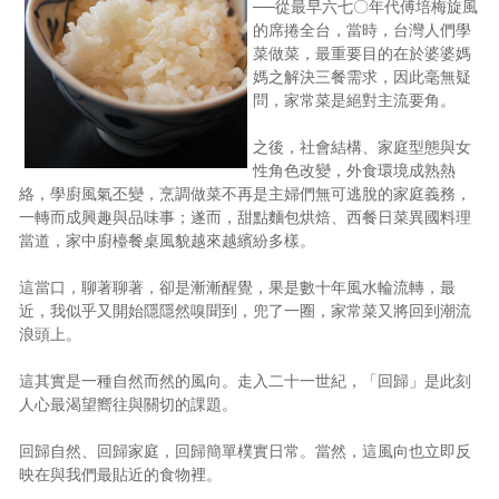
──從最早六七〇年代傅培梅旋風
照相簿
的席捲全台，當時，台灣人們學
菜做菜，最重要目的在於婆婆媽
影音區
媽之解決三餐需求，因此毫無疑
問，家常菜是絕對主流要角。
創意出版服務
之後，社會結構、家庭型態與女
歷史區
性角色改變，外食環境成熟熱
絡，學廚風氣丕變，烹調做菜不再是主婦們無可逃脫的家庭義務，
關於Yilan
一轉而成興趣與品味事；遂而，甜點麵包烘焙、西餐日菜異國料理
當道，家中廚檯餐桌風貌越來越繽紛多樣。
個人著作
這當口，聊著聊著，卻是漸漸醒覺，果是數十年風水輪流轉，最
活動實況記錄
近，我似乎又開始隱隱然嗅聞到，兜了一圈，家常菜又將回到潮流
浪頭上。
媒體報導一覽
這其實是一種自然而然的風向。走入二十一世紀，「回歸」是此刻
合作與代言
人心最渴望嚮往與關切的課題。
訂閱電子報
回歸自然、回歸家庭，回歸簡單樸實日常。當然，這風向也立即反
映在與我們最貼近的食物裡。