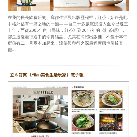
在我的長長飲食研究、寫作生涯與出版歷程裡，紅茶，始終是此
中格外佔有一席之地的一類——自二十多歲沉浸投入至今已逾三
十年，而從2005年的《尋味．紅茶》到2017年的《紅茶經》，
都是這漫漫行途中的珍貴結晶。尤其在簡體出版裡，不僅十本中
所佔有二，且兩本加起來，流傳與印行之深廣程度應也勝於其
他……
立即訂閱《Yilan美食生活玩家》電子報