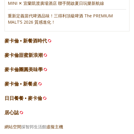
MINI ✕ 宜蘭凱渡廣場酒店 聯手開啟夏日玩樂新航線
重新定義當代啤酒品味！三得利頂級啤酒 The PREMIUM
MALT’S 2026 質感進化！
麥卡倫 • 新餐酒時代
麥卡倫甜蜜新浪潮
麥卡倫團圓美味學
麥卡倫 • 新餐桌
日日餐餐 • 麥卡倫
居心誌
網站空間
採智邦生活館
虛擬主機