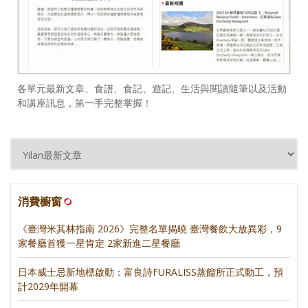
各單元最新文章、食譜、食記、遊記、生活與閱讀隨筆以及活動
和講座訊息，第一手完整掌握！
消費櫥窗
《臺灣米其林指南 2026》完整名單揭曉 臺灣餐飲大放異彩，9
家餐廳首獲一星肯定 2家新進二星餐廳
日本威士忌新地標啟動：富良詩FURALISS蒸餾所正式動工，預
計2029年開幕