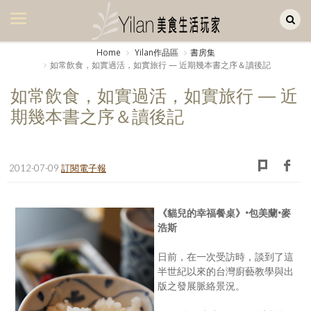
Yilan作品區
美食集
Home
Yilan作品區
書房集
如常飲食，如實過活，如實旅行 — 近期幾本書之序＆讀後記
美飲集
如常飲食，如實過活，如實旅行 — 近
廚房集
期幾本書之序＆讀後記
旅遊集
旅遊美食集
2012-07-09
訂閱電子報
生活風
書房集
《貓兒的幸福餐桌》•包美蘭•麥
浩斯
日記簿
日前，在一次受訪時，談到了這
餐桌週記
半世紀以來的台灣廚藝教學與出
版之發展脈絡景況。
享樂隨手拍