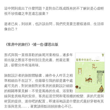
這中間到底出了什麼問題？是對自己既成既有的不了解於是心虛輕
視不珍惜繼之率意遺忘揚棄？
逝者已矣，到頭來，也許該自問，我們究竟要怎麼樣過得、生活得
像自己？
《客房中的旅行》•浦一也•謬思出版
形式與我一直很喜歡的妹尾河童相似，遂多年
前出版之際並不曾特別注意此書。然最近重
讀，卻覺分外有滋有味。
旅館設計者的旅館體驗書，繪作令人咋舌之精
準精細自不在話下。但最吸引我的卻是書中處
處可見的，對於旅館對於客房的規劃設計細節
的精闢專業見解：不管是風格的生成、浴室動
線與套房格局的安排、客房起居空間和電視櫃的蛻變、床的尺度與
材質的提供、迷你吧的配置，即連浴袍該是什麼款式最好穿都有其
主張與意見……，著實讀得點頭頻頻會心不已。