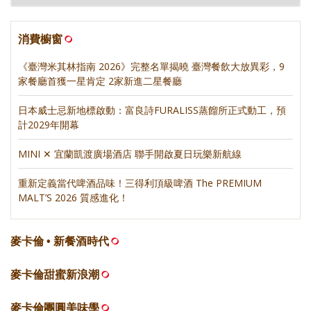
消費櫥窗
《臺灣米其林指南 2026》完整名單揭曉 臺灣餐飲大放異彩，9
家餐廳首獲一星肯定 2家新進二星餐廳
日本威士忌新地標啟動：富良詩FURALISS蒸餾所正式動工，預
計2029年開幕
MINI ✕ 宜蘭凱渡廣場酒店 聯手開啟夏日玩樂新航線
重新定義當代啤酒品味！三得利頂級啤酒 The PREMIUM
MALT’S 2026 質感進化！
麥卡倫 • 新餐酒時代
麥卡倫甜蜜新浪潮
麥卡倫團圓美味學