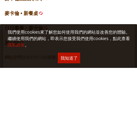
麥卡倫 • 新餐桌
日日餐餐 • 麥卡倫
我們使用cookies來了解您如何使用我們的網站並改善您的體驗。
繼續使用我們的網站，即表示您接受我們使用cookies，點此查看
居心誌
隱私政策
。
網站空間
採智邦生活館
虛擬主機
我知道了
關於本站
∣
隱私權保護
∣
廣告與合作
∣
聯絡我們
Copyright © 2018 Yilan美食生活玩家 版權所有 未經授權禁止轉貼或節錄