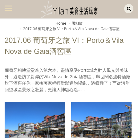
Yilan作品區
美食集
Home
照相簿
2017.06 葡萄牙之旅 VI：Porto＆Vila Nova de Gaia酒窖區
美飲集
2017.06 葡萄牙之旅 VI：Porto＆Vila
廚房集
Nova de Gaia酒窖區
旅遊集
旅遊美食集
葡萄牙相簿堂堂進入第六本。盡情享受Porto城之醉人風光與美味
外，還造訪了對岸的Vila Nova de Gaia酒窖區，舉世聞名波特酒廠
生活風
旗下酒窖任你一家接著家輕輕鬆鬆逛飽喝飽，過癮極了！而從河岸
回望城區景致之壯麗，更讓人神馳心迷……
書房集
日記簿
餐桌週記
享樂隨手拍