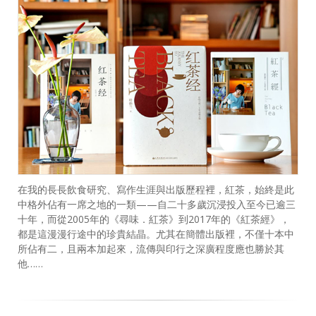
在我的長長飲食研究、寫作生涯與出版歷程裡，紅茶，始終是此
中格外佔有一席之地的一類——自二十多歲沉浸投入至今已逾三
十年，而從2005年的《尋味．紅茶》到2017年的《紅茶經》，
都是這漫漫行途中的珍貴結晶。尤其在簡體出版裡，不僅十本中
所佔有二，且兩本加起來，流傳與印行之深廣程度應也勝於其
他……