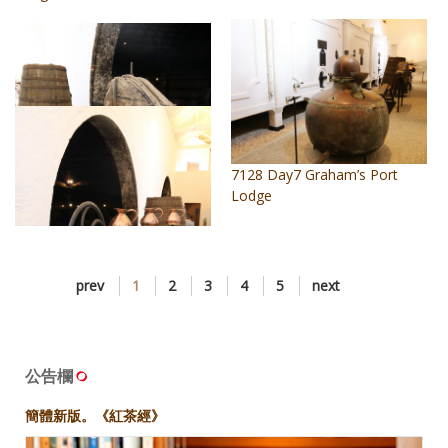
7128 Day7 Graham’s Port
Lodge
prev
1
2
3
4
5
next
7129 Day7 Graham’s Port
Lodge
公告欄
7130 Day7 Graham’s Port
簡體新版。《紅茶經》
Lodge