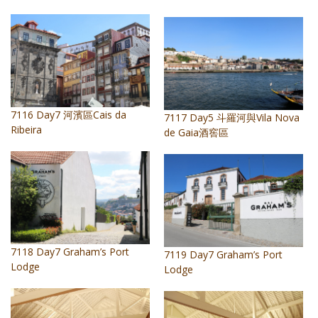
7116 Day7 河濱區Cais da
7117 Day5 斗羅河與Vila Nova
Ribeira
de Gaia酒窖區
7118 Day7 Graham’s Port
7119 Day7 Graham’s Port
Lodge
Lodge