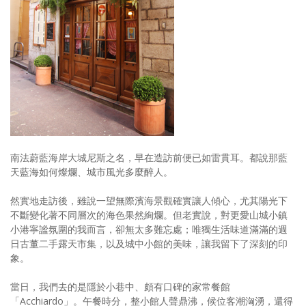
照相簿
影音區
創意出版服務
歷史區
關於Yilan
個人著作
南法蔚藍海岸大城尼斯之名，早在造訪前便已如雷貫耳。都說那藍
天藍海如何燦爛、城市風光多麼醉人。
活動實況記錄
然實地走訪後，雖說一望無際濱海景觀確實讓人傾心，尤其陽光下
媒體報導一覽
不斷變化著不同層次的海色果然絢爛。但老實說，對更愛山城小鎮
小港寧謐氛圍的我而言，卻無太多難忘處；唯獨生活味道滿滿的週
合作與代言
日古董二手露天市集，以及城中小館的美味，讓我留下了深刻的印
象。
訂閱電子報
當日，我們去的是隱於小巷中、頗有口碑的家常餐館
「Acchiardo」。午餐時分，整小館人聲鼎沸，候位客潮洶湧，還得