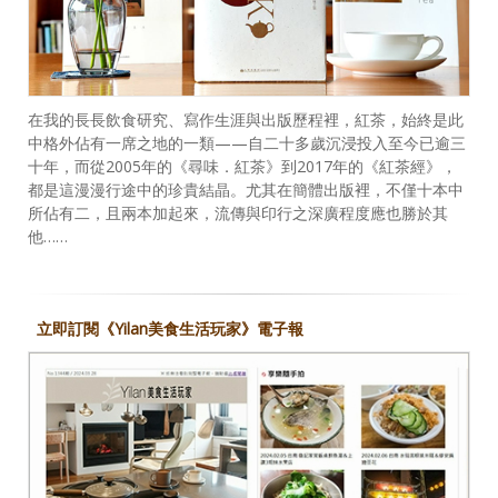
在我的長長飲食研究、寫作生涯與出版歷程裡，紅茶，始終是此
中格外佔有一席之地的一類——自二十多歲沉浸投入至今已逾三
十年，而從2005年的《尋味．紅茶》到2017年的《紅茶經》，
都是這漫漫行途中的珍貴結晶。尤其在簡體出版裡，不僅十本中
所佔有二，且兩本加起來，流傳與印行之深廣程度應也勝於其
他……
立即訂閱《Yilan美食生活玩家》電子報