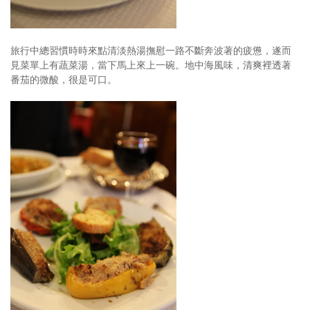
旅行中總習慣時時來點清淡熱湯撫慰一路不斷奔波著的疲憊，遂而
見菜單上有蔬菜湯，當下馬上來上一碗。地中海風味，清爽裡透著
番茄的微酸，很是可口。