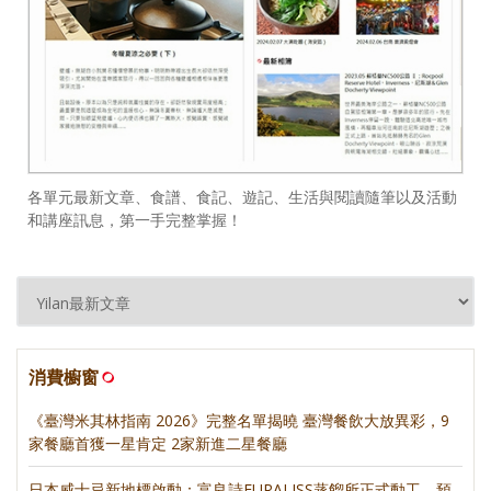
各單元最新文章、食譜、食記、遊記、生活與閱讀隨筆以及活動
和講座訊息，第一手完整掌握！
消費櫥窗
《臺灣米其林指南 2026》完整名單揭曉 臺灣餐飲大放異彩，9
家餐廳首獲一星肯定 2家新進二星餐廳
日本威士忌新地標啟動：富良詩FURALISS蒸餾所正式動工，預