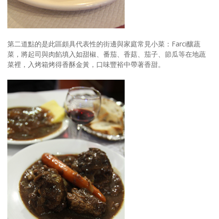
第二道點的是此區頗具代表性的街邊與家庭常見小菜：Farci釀蔬
菜，將起司與肉餡填入如甜椒、番茄、香菇、茄子、節瓜等在地蔬
菜裡，入烤箱烤得香酥金黃，口味豐裕中帶著香甜。