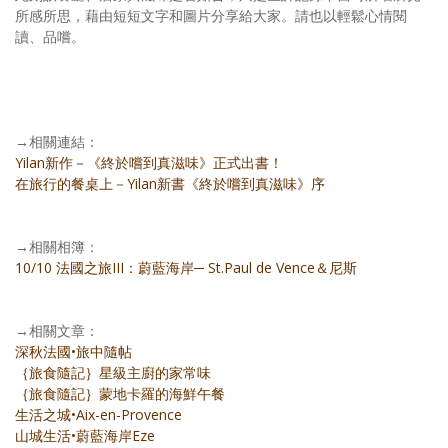
所感所思，藉由短短文字和圖片分享給大家。請也以輕鬆心情閱
讀、品嚐。
→相關連結：
Yilan新作－《終於嚐到真滋味》正式出書！
在旅行的餐桌上－Yilan新書《終於嚐到真滋味》序
→相關相簿：
10/10 法國之旅III：蔚藍海岸─ St.Paul de Vence＆尼斯
→相關文章：
深秋法國•旅中隨帖
｛旅食隨記｝星級主廚的家常味
｛旅食隨記｝蒙地卡羅的海鮮午餐
生活之城•Aix-en-Provence
山城生活•蔚藍海岸Eze