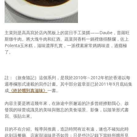
主菜則是高高寫於店內黑板上的當日手工菜餚——Daube，普羅旺
斯燉牛肉。將大塊牛肉和紅酒、蔬菜與香料一鍋裡燉得酥爛，佐上
Polenta玉米糕，滋味濃厚扎實，一派樸素家常媽媽味道，過癮極
了。
註：｛旅食隨記｝這個系列，是我於2010年∼2012年初於香港以每
週專欄形式連載的寫作計畫。其中部分篇章並已於2011年9月底結集
成
《終於嚐到真滋味》
一書。
內容主要是將這幾年來，在旅途中所邂逅的許多曾經撩動我心、啟
發我的味蕾或識見的美味與難忘的美食場景、影像，以隨筆形式書
寫、張貼出來。
目的不在介紹、報導與推薦，造訪時間有近有遠，遂也不確知此時
此刻該餐廳、店家與滋味是否如昔；只是些許記錄下當時所嚐所見