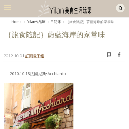
Yilan作品區
美食集
Home
Yilan作品區
日記簿
｛旅食隨記｝蔚藍海岸的家常味
美飲集
｛旅食隨記｝蔚藍海岸的家常味
廚房集
旅遊集
2012-10-01
訂閱電子報
旅遊美食集
— 2010.10.18法國尼斯•Acchiardo
生活風
書房集
日記簿
餐桌週記
享樂隨手拍