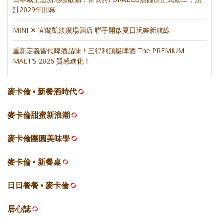
計2029年開幕
MINI ✕ 宜蘭凱渡廣場酒店 聯手開啟夏日玩樂新航線
重新定義當代啤酒品味！三得利頂級啤酒 The PREMIUM
MALT’S 2026 質感進化！
麥卡倫 • 新餐酒時代
麥卡倫甜蜜新浪潮
麥卡倫團圓美味學
麥卡倫 • 新餐桌
日日餐餐 • 麥卡倫
居心誌