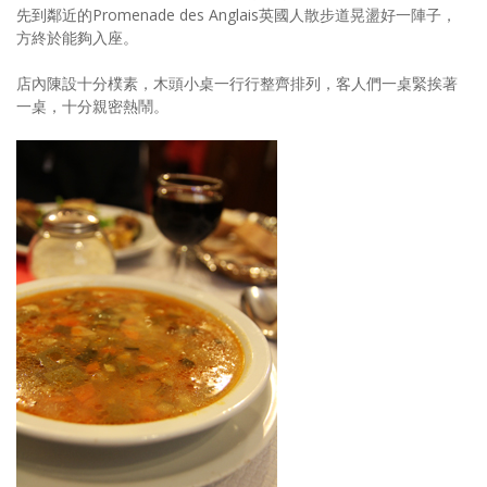
先到鄰近的Promenade des Anglais英國人散步道晃盪好一陣子，
方終於能夠入座。
店內陳設十分樸素，木頭小桌一行行整齊排列，客人們一桌緊挨著
一桌，十分親密熱鬧。