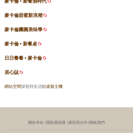
麥卡倫 • 新餐酒時代
麥卡倫甜蜜新浪潮
麥卡倫團圓美味學
麥卡倫 • 新餐桌
日日餐餐 • 麥卡倫
居心誌
網站空間
採智邦生活館
虛擬主機
關於本站
∣
隱私權保護
∣
廣告與合作
∣
聯絡我們