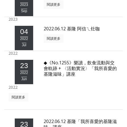
閱讀更多
2023
照相簿
Sep
影音區
2023
2022.06.12 基隆 阿信ㄟ灶咖
創意出版服務
04
閱讀更多
2022
歷史區
Jul
關於Yilan
2022
◆《No.1255》樂讀，飲食流動與交
23
個人著作
會軌跡 + 〈活動實況〉「我所喜愛的
2022
基隆滋味」講座
活動實況記錄
Jun
2022
媒體報導一覽
閱讀更多
合作與代言
訂閱電子報
2022.06.12 基隆「我所喜愛的基隆滋
23