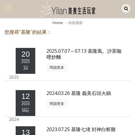
Yilan作品區
美食集
Home
內容搜尋
美飲集
您搜尋"基隆"的結果：
廚房集
2025.07.07～07.13 基隆風。沙茶咖
20
旅遊集
哩炒麵
2025
旅遊美食集
閱讀更多
Jul
2025
生活風
書房集
2024.03.26 基隆 義美石頭火鍋
12
閱讀更多
日記簿
2024
May
餐桌週記
2024
2023.07.25 基隆七堵 封神白斬雞
享樂隨手拍
13