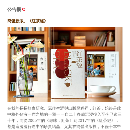
公告欄
簡體新版。《紅茶經》
在我的長長飲食研究、寫作生涯與出版歷程裡，紅茶，始終是此
中格外佔有一席之地的一類——自二十多歲沉浸投入至今已逾三
十年，而從2005年的《尋味．紅茶》到2017年的《紅茶經》，
都是這漫漫行途中的珍貴結晶。尤其在簡體出版裡，不僅十本中