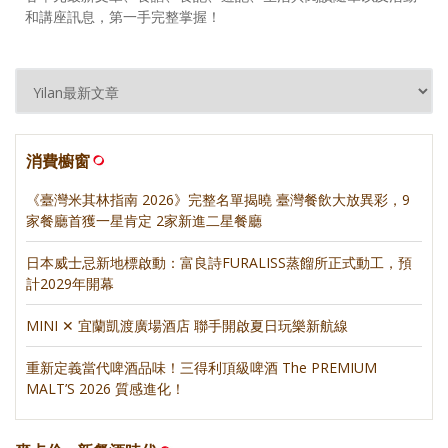
和講座訊息，第一手完整掌握！
消費櫥窗
《臺灣米其林指南 2026》完整名單揭曉 臺灣餐飲大放異彩，9
家餐廳首獲一星肯定 2家新進二星餐廳
日本威士忌新地標啟動：富良詩FURALISS蒸餾所正式動工，預
計2029年開幕
MINI ✕ 宜蘭凱渡廣場酒店 聯手開啟夏日玩樂新航線
重新定義當代啤酒品味！三得利頂級啤酒 The PREMIUM
MALT’S 2026 質感進化！