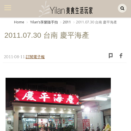
Yilan作品區
美食集
Home
Yilanʼs享樂隨手拍
2011
2011.07.30 台南 慶平海產
美飲集
2011.07.30 台南 慶平海產
廚房集
旅遊集
2011-08-11
訂閱電子報
旅遊美食集
生活風
書房集
日記簿
餐桌週記
享樂隨手拍