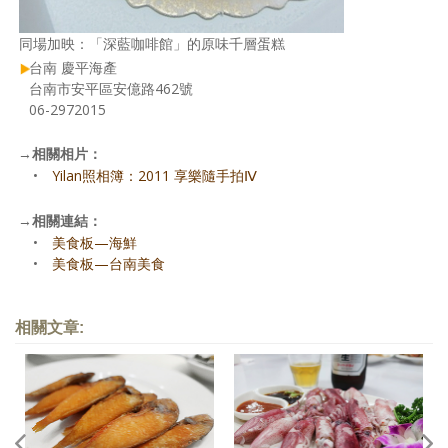
同場加映：「深藍咖啡館」的原味千層蛋糕
台南 慶平海產
台南市安平區安億路462號
06-2972015
→
相關相片：
•
Yilan照相簿：2011 享樂隨手拍Ⅳ
→
相關連結：
•
美食板—海鮮
•
美食板—台南美食
相關文章: