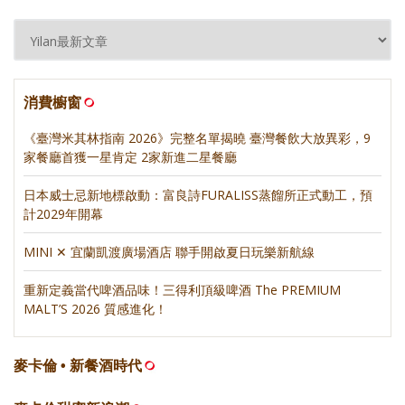
消費櫥窗
《臺灣米其林指南 2026》完整名單揭曉 臺灣餐飲大放異彩，9
家餐廳首獲一星肯定 2家新進二星餐廳
日本威士忌新地標啟動：富良詩FURALISS蒸餾所正式動工，預
計2029年開幕
MINI ✕ 宜蘭凱渡廣場酒店 聯手開啟夏日玩樂新航線
重新定義當代啤酒品味！三得利頂級啤酒 The PREMIUM
MALT’S 2026 質感進化！
麥卡倫 • 新餐酒時代