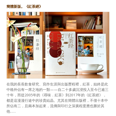
簡體新版。《紅茶經》
在我的長長飲食研究、寫作生涯與出版歷程裡，紅茶，始終是此
中格外佔有一席之地的一類——自二十多歲沉浸投入至今已逾三
十年，而從2005年的《尋味．紅茶》到2017年的《紅茶經》，
都是這漫漫行途中的珍貴結晶。尤其在簡體出版裡，不僅十本中
所佔有二，且兩本加起來，流傳與印行之深廣程度應也勝於其
他……