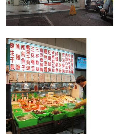
照相簿
影音區
創意出版服務
歷史區
關於Yilan
個人著作
活動實況記錄
媒體報導一覽
合作與代言
訂閱電子報