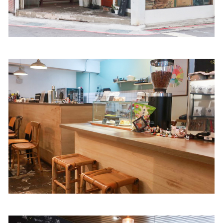
照相簿
影音區
創意出版服務
歷史區
關於Yilan
個人著作
活動實況記錄
媒體報導一覽
合作與代言
訂閱電子報