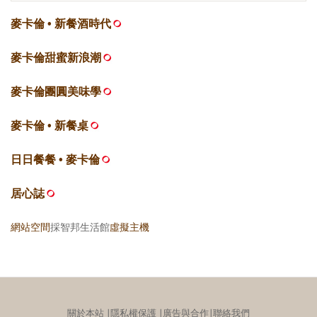
麥卡倫 • 新餐酒時代
麥卡倫甜蜜新浪潮
麥卡倫團圓美味學
麥卡倫 • 新餐桌
日日餐餐 • 麥卡倫
居心誌
網站空間
採智邦生活館
虛擬主機
關於本站
∣
隱私權保護
∣
廣告與合作
∣
聯絡我們