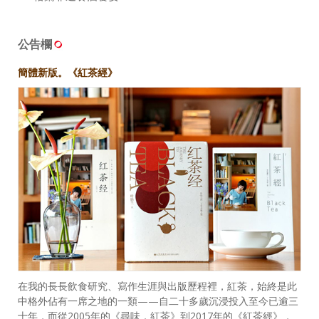
公告欄
簡體新版。《紅茶經》
在我的長長飲食研究、寫作生涯與出版歷程裡，紅茶，始終是此
中格外佔有一席之地的一類——自二十多歲沉浸投入至今已逾三
十年，而從2005年的《尋味．紅茶》到2017年的《紅茶經》，