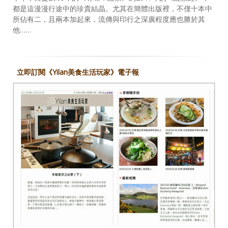
都是這漫漫行途中的珍貴結晶。尤其在簡體出版裡，不僅十本中
所佔有二，且兩本加起來，流傳與印行之深廣程度應也勝於其
他……
立即訂閱《Yilan美食生活玩家》電子報