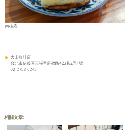
肉桂捲
大山咖啡店
台北市信義區三張里莊敬路423巷2弄1號
02-2758-6243
相關文章: