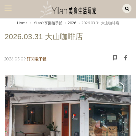
Yilan作品區
美食集
Home
Yilanʼs享樂隨手拍
2026
2026.03.31 大山咖啡店
美飲集
2026.03.31 大山咖啡店
廚房集
旅遊集
2026-05-09
訂閱電子報
旅遊美食集
生活風
書房集
日記簿
餐桌週記
享樂隨手拍