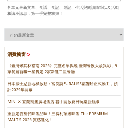
各單元最新文章、食譜、食記、遊記、生活與閱讀隨筆以及活動
和講座訊息，第一手完整掌握！
消費櫥窗
《臺灣米其林指南 2026》完整名單揭曉 臺灣餐飲大放異彩，9
家餐廳首獲一星肯定 2家新進二星餐廳
日本威士忌新地標啟動：富良詩FURALISS蒸餾所正式動工，預
計2029年開幕
MINI ✕ 宜蘭凱渡廣場酒店 聯手開啟夏日玩樂新航線
重新定義當代啤酒品味！三得利頂級啤酒 The PREMIUM
MALT’S 2026 質感進化！