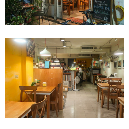
照相簿
影音區
創意出版服務
歷史區
關於Yilan
個人著作
活動實況記錄
媒體報導一覽
合作與代言
訂閱電子報