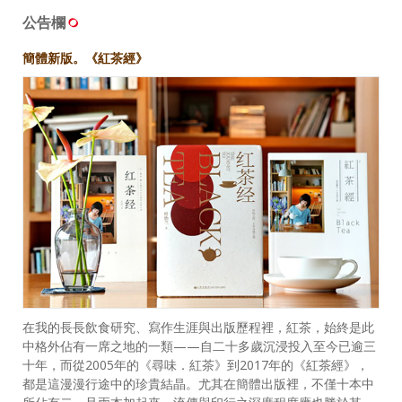
公告欄
簡體新版。《紅茶經》
在我的長長飲食研究、寫作生涯與出版歷程裡，紅茶，始終是此
中格外佔有一席之地的一類——自二十多歲沉浸投入至今已逾三
十年，而從2005年的《尋味．紅茶》到2017年的《紅茶經》，
都是這漫漫行途中的珍貴結晶。尤其在簡體出版裡，不僅十本中