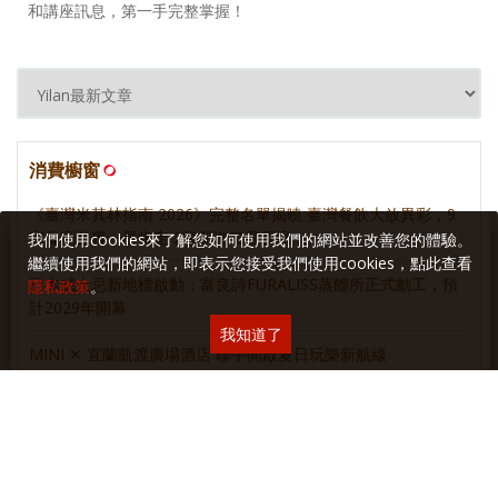
和講座訊息，第一手完整掌握！
消費櫥窗
《臺灣米其林指南 2026》完整名單揭曉 臺灣餐飲大放異彩，9
家餐廳首獲一星肯定 2家新進二星餐廳
我們使用cookies來了解您如何使用我們的網站並改善您的體驗。
繼續使用我們的網站，即表示您接受我們使用cookies，點此查看
日本威士忌新地標啟動：富良詩FURALISS蒸餾所正式動工，預
隱私政策
。
計2029年開幕
我知道了
MINI ✕ 宜蘭凱渡廣場酒店 聯手開啟夏日玩樂新航線
重新定義當代啤酒品味！三得利頂級啤酒 The PREMIUM
MALT’S 2026 質感進化！
麥卡倫 • 新餐酒時代