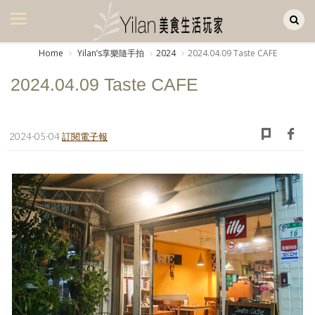
Yilan作品區
美食集
Home
Yilanʼs享樂隨手拍
2024
2024.04.09 Taste CAFE
美飲集
2024.04.09 Taste CAFE
廚房集
旅遊集
2024-05-04
訂閱電子報
旅遊美食集
生活風
書房集
日記簿
餐桌週記
享樂隨手拍