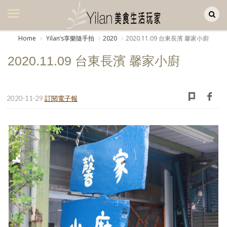
Yilan作品區
美食集
Home
Yilanʼs享樂隨手拍
2020
2020.11.09 台東長濱 馨家小廚
美飲集
2020.11.09 台東長濱 馨家小廚
廚房集
旅遊集
2020-11-29
訂閱電子報
旅遊美食集
生活風
書房集
日記簿
餐桌週記
享樂隨手拍