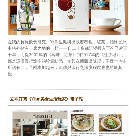
在我的長長飲食研究、寫作生涯與出版歷程裡，紅茶，始終是此
中格外佔有一席之地的一類——自二十多歲沉浸投入至今已逾三
十年，而從2005年的《尋味．紅茶》到2017年的《紅茶經》，
都是這漫漫行途中的珍貴結晶。尤其在簡體出版裡，不僅十本中
所佔有二，且兩本加起來，流傳與印行之深廣程度應也勝於其
他……
立即訂閱《Yilan美食生活玩家》電子報