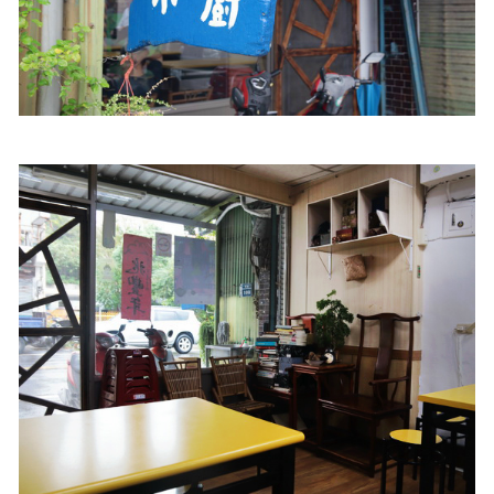
照相簿
影音區
創意出版服務
歷史區
關於Yilan
個人著作
活動實況記錄
媒體報導一覽
合作與代言
訂閱電子報