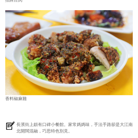
香料椒麻雞
長濱街上頗有口碑小餐館。家常媽媽味，手法手路卻是大江南
北開闊混融，巧思特色別見。