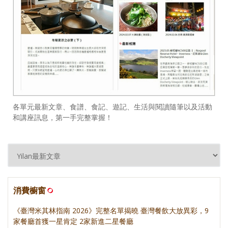
各單元最新文章、食譜、食記、遊記、生活與閱讀隨筆以及活動
和講座訊息，第一手完整掌握！
消費櫥窗
《臺灣米其林指南 2026》完整名單揭曉 臺灣餐飲大放異彩，9
家餐廳首獲一星肯定 2家新進二星餐廳