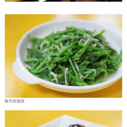
酸筍龍鬚菜