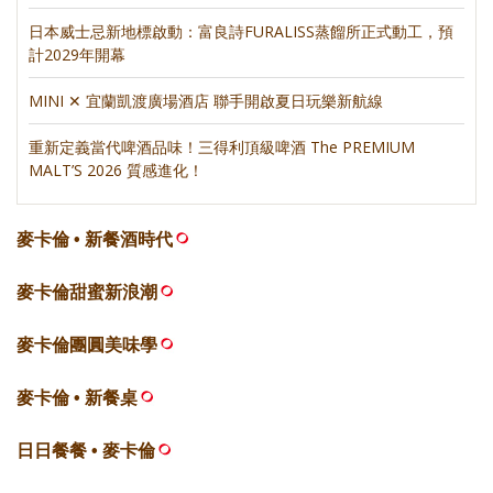
日本威士忌新地標啟動：富良詩FURALISS蒸餾所正式動工，預
計2029年開幕
MINI ✕ 宜蘭凱渡廣場酒店 聯手開啟夏日玩樂新航線
重新定義當代啤酒品味！三得利頂級啤酒 The PREMIUM
MALT’S 2026 質感進化！
麥卡倫 • 新餐酒時代
麥卡倫甜蜜新浪潮
麥卡倫團圓美味學
麥卡倫 • 新餐桌
日日餐餐 • 麥卡倫