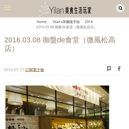
Yilan作品區
美食集
Home
Yilanʼs享樂隨手拍
2016
2016.03.08 御盤de食堂（微風松高店）
美飲集
2016.03.08 御盤de食堂（微風松高
廚房集
店）
旅遊集
旅遊美食集
2016-05-25
訂閱電子報
生活風
書房集
日記簿
餐桌週記
享樂隨手拍