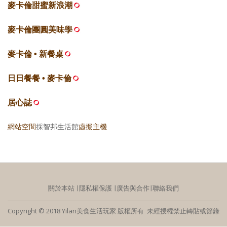
麥卡倫甜蜜新浪潮
麥卡倫團圓美味學
麥卡倫 • 新餐桌
日日餐餐 • 麥卡倫
居心誌
網站空間
採智邦生活館
虛擬主機
關於本站
∣
隱私權保護
∣
廣告與合作
∣
聯絡我們
Copyright © 2018 Yilan美食生活玩家 版權所有 未經授權禁止轉貼或節錄