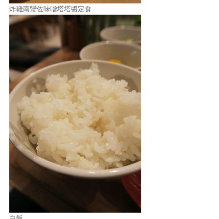
炸雞南蠻佐味噌塔塔醬定食
白飯