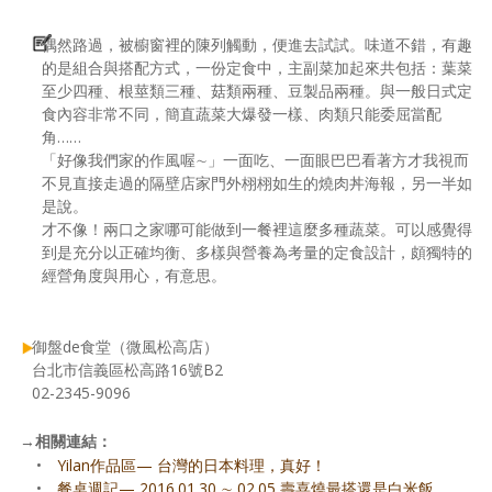
偶然路過，被櫥窗裡的陳列觸動，便進去試試。味道不錯，有趣
的是組合與搭配方式，一份定食中，主副菜加起來共包括：葉菜
至少四種、根莖類三種、菇類兩種、豆製品兩種。與一般日式定
食內容非常不同，簡直蔬菜大爆發一樣、肉類只能委屈當配
角……
「好像我們家的作風喔∼」一面吃、一面眼巴巴看著方才我視而
不見直接走過的隔壁店家門外栩栩如生的燒肉丼海報，另一半如
是說。
才不像！兩口之家哪可能做到一餐裡這麼多種蔬菜。可以感覺得
到是充分以正確均衡、多樣與營養為考量的定食設計，頗獨特的
經營角度與用心，有意思。
御盤de食堂（微風松高店）
台北市信義區松高路16號B2
02-2345-9096
→
相關連結：
•
Yilan作品區— 台灣的日本料理，真好！
•
餐桌週記— 2016.01.30 ∼ 02.05 壽喜燒最搭還是白米飯