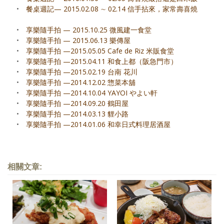
•
餐桌週記— 2015.02.08 ∼ 02.14 信手拈來，家常壽喜燒
•
享樂隨手拍 — 2015.10.25 微風建一食堂
•
享樂隨手拍 — 2015.06.13 樂傳屋
•
享樂隨手拍 —2015.05.05 Cafe de Riz 米販食堂
•
享樂隨手拍 —2015.04.11 和食上都（阪急門市）
•
享樂隨手拍 —2015.02.19 台南 花川
•
享樂隨手拍 —2014.12.02 惣菜本舖
•
享樂隨手拍 —2014.10.04 YAYOI やよい軒
•
享樂隨手拍 —2014.09.20 鶴田屋
•
享樂隨手拍 —2014.03.13 貍小路
•
享樂隨手拍 —2014.01.06 和幸日式料理居酒屋
相關文章: