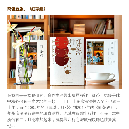
簡體新版。《紅茶經》
在我的長長飲食研究、寫作生涯與出版歷程裡，紅茶，始終是此
中格外佔有一席之地的一類——自二十多歲沉浸投入至今已逾三
十年，而從2005年的《尋味．紅茶》到2017年的《紅茶經》，
都是這漫漫行途中的珍貴結晶。尤其在簡體出版裡，不僅十本中
所佔有二，且兩本加起來，流傳與印行之深廣程度應也勝於其
他……