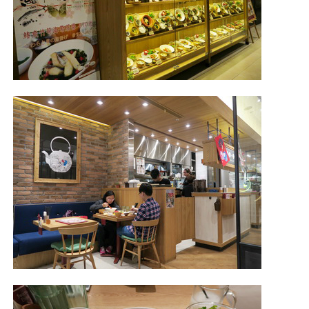
照相簿
影音區
創意出版服務
歷史區
關於Yilan
個人著作
活動實況記錄
媒體報導一覽
合作與代言
訂閱電子報