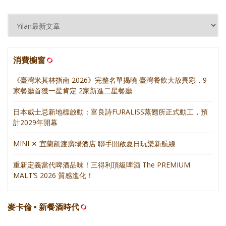
消費櫥窗
《臺灣米其林指南 2026》完整名單揭曉 臺灣餐飲大放異彩，9
家餐廳首獲一星肯定 2家新進二星餐廳
日本威士忌新地標啟動：富良詩FURALISS蒸餾所正式動工，預
計2029年開幕
MINI ✕ 宜蘭凱渡廣場酒店 聯手開啟夏日玩樂新航線
重新定義當代啤酒品味！三得利頂級啤酒 The PREMIUM
MALT’S 2026 質感進化！
麥卡倫 • 新餐酒時代