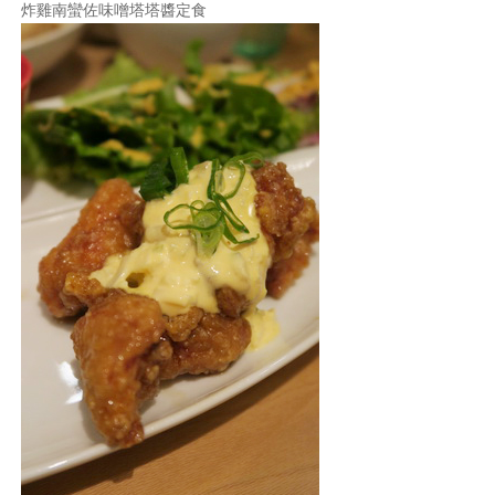
炸雞南蠻佐味噌塔塔醬定食