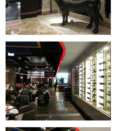
照相簿
影音區
創意出版服務
歷史區
關於Yilan
個人著作
活動實況記錄
媒體報導一覽
合作與代言
訂閱電子報