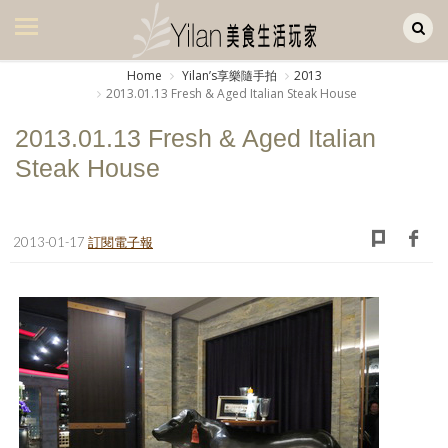
Yilan作品區
美食集
Home
Yilanʼs享樂隨手拍
2013
2013.01.13 Fresh & Aged Italian Steak House
美飲集
2013.01.13 Fresh & Aged Italian
廚房集
Steak House
旅遊集
旅遊美食集
2013-01-17
訂閱電子報
生活風
書房集
日記簿
餐桌週記
享樂隨手拍