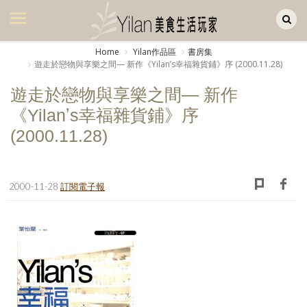
Yilan作品區
美食集
Home
Yilan作品區
書房集
遊走於戀物與享樂之間— 新作《Yilanʼs幸福雜貨鋪》序 (2000.11.28)
美飲集
遊走於戀物與享樂之間— 新作
廚房集
《Yilanʼs幸福雜貨鋪》序
旅遊集
(2000.11.28)
旅遊美食集
生活風
2000-11-28
訂閱電子報
書房集
日記簿
餐桌週記
享樂隨手拍