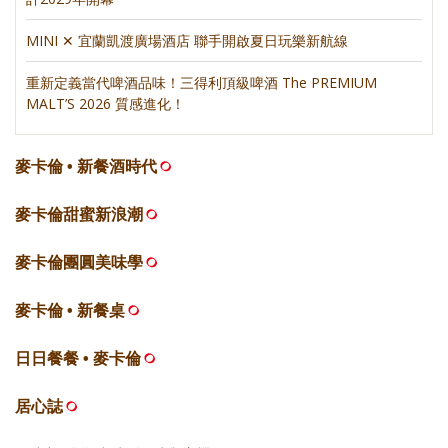
MINI ✕ 宜蘭凱渡廣場酒店 聯手開啟夏日玩樂新航線
重新定義當代啤酒品味！三得利頂級啤酒 The PREMIUM
MALT’S 2026 質感進化！
麥卡倫 • 新餐酒時代
麥卡倫甜蜜新浪潮
麥卡倫團圓美味學
麥卡倫 • 新餐桌
日日餐餐 • 麥卡倫
居心誌