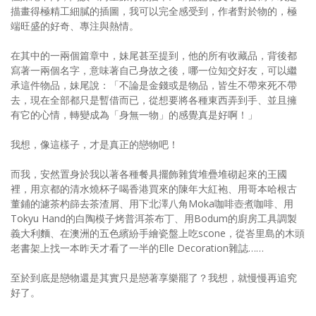
描畫得極精工細膩的插圖，我可以完全感受到，作者對於物的，極
端旺盛的好奇、專注與熱情。
在其中的一兩個篇章中，妹尾甚至提到，他的所有收藏品，背後都
寫著一兩個名字，意味著自己身故之後，哪一位知交好友，可以繼
承這件物品，妹尾說：「不論是金錢或是物品，皆生不帶來死不帶
去，現在全部都只是暫借而已，從想要將各種東西弄到手、並且擁
有它的心情，轉變成為「身無一物」的感覺真是好啊！」
我想，像這樣子，才是真正的戀物吧！
而我，安然置身於我以著各種餐具擺飾雜貨堆疊堆砌起來的王國
裡，用京都的清水燒杯子喝香港買來的陳年大紅袍、用哥本哈根古
董鋪的濾茶杓篩去茶渣屑、用下北澤八角Moka咖啡壺煮咖啡、用
Tokyu Hand的白陶模子烤普洱茶布丁、用Bodum的廚房工具調製
義大利麵、在澳洲的五色繽紛手繪瓷盤上吃scone，從峇里島的木頭
老書架上找一本昨天才看了一半的Elle Decoration雜誌……
至於到底是戀物還是其實只是戀著享樂罷了？我想，就慢慢再追究
好了。