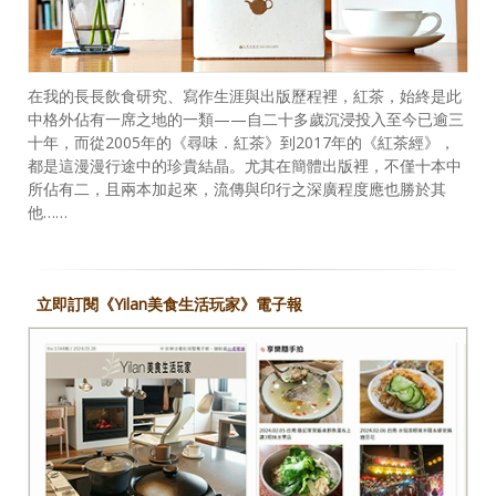
在我的長長飲食研究、寫作生涯與出版歷程裡，紅茶，始終是此
中格外佔有一席之地的一類——自二十多歲沉浸投入至今已逾三
十年，而從2005年的《尋味．紅茶》到2017年的《紅茶經》，
都是這漫漫行途中的珍貴結晶。尤其在簡體出版裡，不僅十本中
所佔有二，且兩本加起來，流傳與印行之深廣程度應也勝於其
他……
立即訂閱《Yilan美食生活玩家》電子報