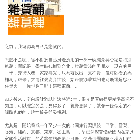
照相簿
影音區
創意出版服務
歷史區
之前，我總認為自己是戀物的。
關於Yilan
怎麼不是呢，從小對於自己身邊所用的一盤一碗漂亮與否總是特別
執著；還記得，學生時代搬到台北，拉著當時的男朋友、現在的另
個人著作
一半，穿街入巷一家家尋覓，只為著找出一支不貴、但可以看的馬
桶刷，結果，大雨裡幾處奔忙後，始終寵溺著我的他到底還是忍不
活動實況記錄
住發火：「你也夠了吧！這種東西……」
媒體報導一覽
加之後來，室內設計雜誌打滾將近5年，眼光是否練得更精準高深不
知道，可以確定的是，見得多了、視野更開了，就像一條命定的不
合作與代言
歸路也似的，脾性於是益發挑剔。
訂閱電子報
尤其是，開始養成一年至少一次的出國旅行習慣後，巴黎、雪梨、
香港、紐約、京都、東京、峇里島……，早已深深苦惱於國內在家具
家飾生活雜貨上的若非價格高昂不可攀、便是俗麗醜陋不堪入目的