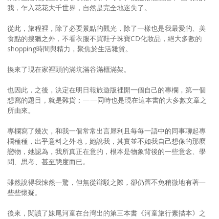
我，乍入花花大千世界，自然是完全地迷失了。
從此，旅程裡，除了必要景點的觀光，除了一樣也是我最愛的、美
食點的搜獵之外，不看衣服不買鞋子珠寶CD化妝品，絕大多數的
shopping時間與精力，聚焦於生活雜貨。
換來了現在家裡頭的滿坑滿谷滿櫃滿架。
也因此，之後，決定在明日報旅遊版裡開一個自己的專欄，第一個
想寫的題目，就是雜貨；——同時也是現在這本書的大多數文章之
所由來。
專欄寫了幾次，和我一個常常出言犀利且每每一語中的同事聊起專
欄種種，出乎意料之外地，她說我，其實並不如我自己想像的那麼
戀物，她認為，我所真正在意的，根本是物象背後的一些意念、學
問、思考、甚至態度而已。
雖然說得我悚然一驚，但無從辯駁之際，卻仍舊不免稍微地有著一
些些懷疑。
後來，閱讀了妹尾河童在台灣出的第三本書《河童旅行素描本》之