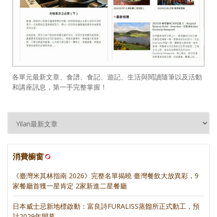
各單元最新文章、食譜、食記、遊記、生活與閱讀隨筆以及活動
和講座訊息，第一手完整掌握！
消費櫥窗
《臺灣米其林指南 2026》完整名單揭曉 臺灣餐飲大放異彩，9
家餐廳首獲一星肯定 2家新進二星餐廳
日本威士忌新地標啟動：富良詩FURALISS蒸餾所正式動工，預
計2029年開幕