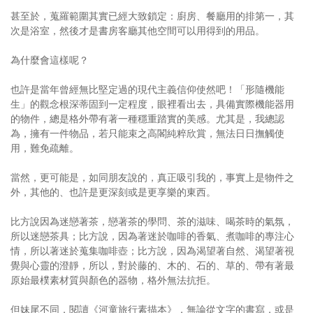
甚至於，蒐羅範圍其實已經大致鎖定：廚房、餐廳用的排第一，其
次是浴室，然後才是書房客廳其他空間可以用得到的用品。
為什麼會這樣呢？
也許是當年曾經無比堅定過的現代主義信仰使然吧！「形隨機能
生」的觀念根深蒂固到一定程度，眼裡看出去，具備實際機能器用
的物件，總是格外帶有著一種穩重踏實的美感。尤其是，我總認
為，擁有一件物品，若只能束之高閣純粹欣賞，無法日日撫觸使
用，難免疏離。
當然，更可能是，如同朋友說的，真正吸引我的，事實上是物件之
外，其他的、也許是更深刻或是更享樂的東西。
比方說因為迷戀著茶，戀著茶的學問、茶的滋味、喝茶時的氣氛，
所以迷戀茶具；比方說，因為著迷於咖啡的香氣、煮咖啡的專注心
情，所以著迷於蒐集咖啡壺；比方說，因為渴望著自然、渴望著視
覺與心靈的澄靜，所以，對於藤的、木的、石的、草的、帶有著最
原始最樸素材質與顏色的器物，格外無法抗拒。
但妹尾不同，閱讀《河童旅行素描本》，無論從文字的書寫，或是