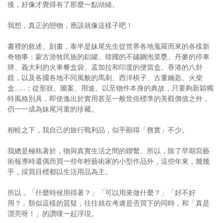
後，好像才覺得有了那麼一點頭緒。
我想，真正的戀物，應該就像這樣子吧！
書裡的敘述、刻畫，泰半是妹尾先生從世界各地蒐羅而來的各樣新
奇物事：蒙古游牧民族的鋁罐、韓國的不鏽鋼泡菜甕、丹麥的停車
牌、義大利的火車餐盒袋、孟加拉和印度的便當盒、香港的八卦
鏡，以及各國各地不同風貌的馬刺、西洋棋子、古董鑰匙、火柴
盒……；從形狀、圖案、用途、以至物件本身的典故，只要夠新穎獨
特風格別具，即使逸出於實用甚至一般世俗標準的美觀價值之外，
仍一一成為妹尾河童的珍藏。
相較之下，我自己的旅行戰利品，似乎顯得「務實」不少。
我總是極執著於，物與真實生活之間的聯繫。所以，除了早期寫藝
術報導時還偶而買一些年輕藝術家的小型作品外，這些年來，幾幾
乎，採買目標都以生活用品為主。
所以，「什麼時候用得著？」「可以用來做什麼？」「好不好
用？」類似這樣的質疑，往往就在考慮是否買下的同時，和「真是
漂亮呀！」的讚嘆一起浮現。