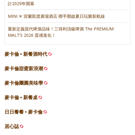
計2029年開幕
MINI ✕ 宜蘭凱渡廣場酒店 聯手開啟夏日玩樂新航線
重新定義當代啤酒品味！三得利頂級啤酒 The PREMIUM
MALT’S 2026 質感進化！
麥卡倫 • 新餐酒時代
麥卡倫甜蜜新浪潮
麥卡倫團圓美味學
麥卡倫 • 新餐桌
日日餐餐 • 麥卡倫
居心誌