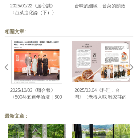
2025/01/22《居心誌》
台味的細緻，台菜的韻致
〈台菜進化論（下）〉
相關文章:
2025/10/03《聯合報》
2025/03.04《料理．台
〈500盤五週年論壇｜500
灣》〈老得入味 雞家莊的
盤五年來，餐飲圈的變與
獨家記憶〉
不變〉
最新文章 :