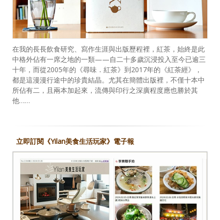
在我的長長飲食研究、寫作生涯與出版歷程裡，紅茶，始終是此
中格外佔有一席之地的一類——自二十多歲沉浸投入至今已逾三
十年，而從2005年的《尋味．紅茶》到2017年的《紅茶經》，
都是這漫漫行途中的珍貴結晶。尤其在簡體出版裡，不僅十本中
所佔有二，且兩本加起來，流傳與印行之深廣程度應也勝於其
他……
立即訂閱《Yilan美食生活玩家》電子報