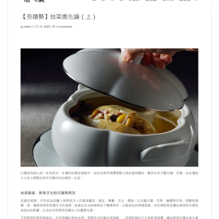
照相簿
影音區
創意出版服務
歷史區
關於Yilan
個人著作
活動實況記錄
媒體報導一覽
合作與代言
訂閱電子報