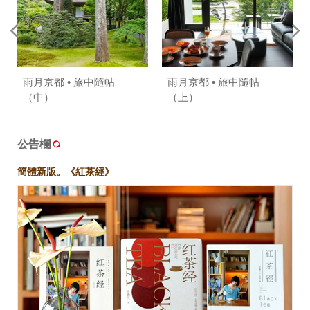
雨月京都 • 旅中隨帖
雨月京都 • 旅中隨帖
（中）
（上）
公告欄
簡體新版。《紅茶經》