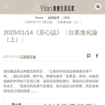
Yilan作品區
美食集
Home
媒體報導
2025
2025/01/14《居心誌》〈台菜進化論（上）〉
美飲集
2025/01/14《居心誌》〈台菜進化論
廚房集
（上）〉
旅遊集
旅遊美食集
2025-01-14
訂閱電子報
生活風
葉怡蘭認為以神髓思維而言，「台菜的特色就是精緻都在骨子
書房集
裡。」她以布袋雞、網中魚、豬腳魚翅等「套疊菜」舉例，由極其
細緻的料理技巧呈現口感、滋味與視覺的層次，風味則以原味與鮮
日記簿
味為主，「更講究的其實不是風味、形式或技法的堆疊，而是食材
與味道之間的碰撞……」
餐桌週記
享樂隨手拍