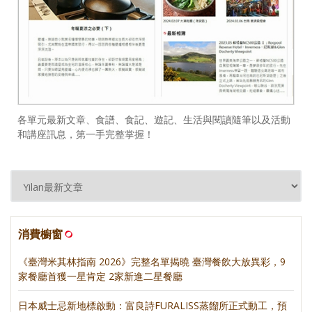
各單元最新文章、食譜、食記、遊記、生活與閱讀隨筆以及活動
和講座訊息，第一手完整掌握！
消費櫥窗
《臺灣米其林指南 2026》完整名單揭曉 臺灣餐飲大放異彩，9
家餐廳首獲一星肯定 2家新進二星餐廳
日本威士忌新地標啟動：富良詩FURALISS蒸餾所正式動工，預