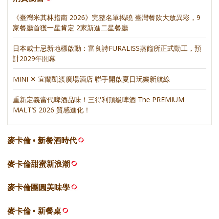
《臺灣米其林指南 2026》完整名單揭曉 臺灣餐飲大放異彩，9
家餐廳首獲一星肯定 2家新進二星餐廳
日本威士忌新地標啟動：富良詩FURALISS蒸餾所正式動工，預
計2029年開幕
MINI ✕ 宜蘭凱渡廣場酒店 聯手開啟夏日玩樂新航線
重新定義當代啤酒品味！三得利頂級啤酒 The PREMIUM
MALT’S 2026 質感進化！
麥卡倫 • 新餐酒時代
麥卡倫甜蜜新浪潮
麥卡倫團圓美味學
麥卡倫 • 新餐桌