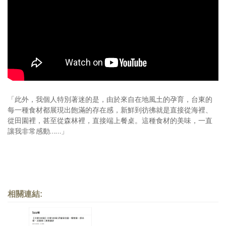
照相簿
影音區
創意出版服務
歷史區
關於Yilan
「此外，我個人特別著迷的是，由於來自在地風土的孕育，台東的
每一種食材都展現出飽滿的存在感，新鮮到彷彿就是直接從海裡、
個人著作
從田園裡，甚至從森林裡，直接端上餐桌。這種食材的美味，一直
讓我非常感動……」
活動實況記錄
媒體報導一覽
合作與代言
相關連結:
訂閱電子報