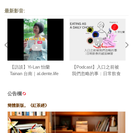
最新影音:
【訪談】Yi-Lan 怡蘭
【Podcast】入口之前被
Tainan 台南｜al.dente.life
我們忽略的事：日常飲食
的感官練習 ft.葉怡蘭｜台
味餐桌 T/ABLE TALK
公告欄
簡體新版。《紅茶經》