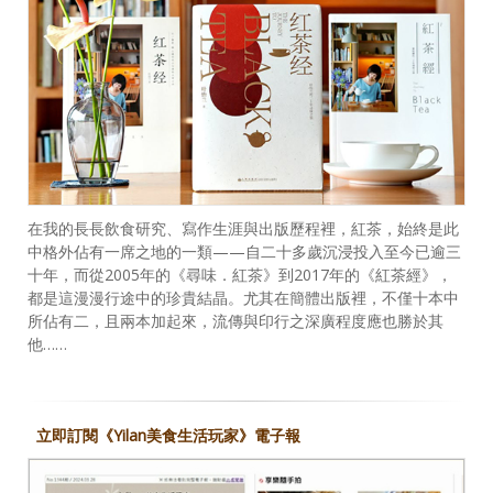
在我的長長飲食研究、寫作生涯與出版歷程裡，紅茶，始終是此
中格外佔有一席之地的一類——自二十多歲沉浸投入至今已逾三
十年，而從2005年的《尋味．紅茶》到2017年的《紅茶經》，
都是這漫漫行途中的珍貴結晶。尤其在簡體出版裡，不僅十本中
所佔有二，且兩本加起來，流傳與印行之深廣程度應也勝於其
他……
立即訂閱《Yilan美食生活玩家》電子報