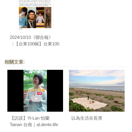
2024/10/10《聯合報》
〈【台東100碗】台東100
碗 評審葉怡蘭、楊柏偉、
舒米恩、武撒恩︱美食講
相關文章:
評〉
【訪談】Yi-Lan 怡蘭
以為生活在長濱
Tainan 台南｜al.dente.life