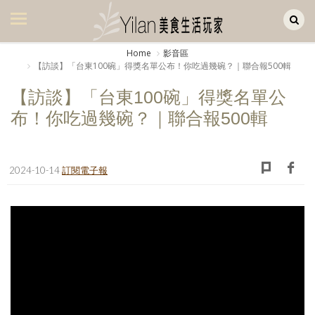
Yilan作品區
美食集
Home
影音區
【訪談】「台東100碗」得獎名單公布！你吃過幾碗？｜聯合報500輯
美飲集
【訪談】「台東100碗」得獎名單公
廚房集
布！你吃過幾碗？｜聯合報500輯
旅遊集
旅遊美食集
2024-10-14
訂閱電子報
生活風
書房集
日記簿
餐桌週記
享樂隨手拍