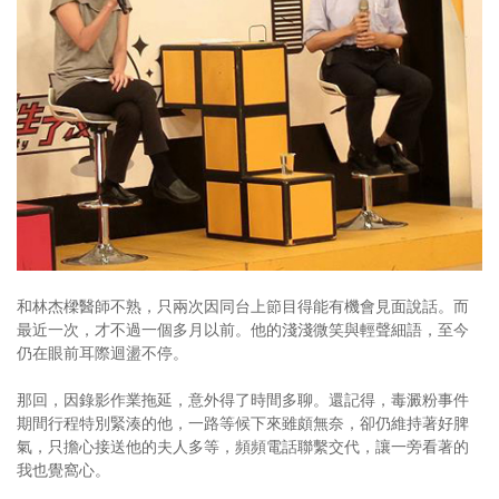
照相簿
影音區
創意出版服務
歷史區
關於Yilan
個人著作
活動實況記錄
和林杰樑醫師不熟，只兩次因同台上節目得能有機會見面說話。而
最近一次，才不過一個多月以前。他的淺淺微笑與輕聲細語，至今
媒體報導一覽
仍在眼前耳際迴盪不停。
合作與代言
那回，因錄影作業拖延，意外得了時間多聊。還記得，毒澱粉事件
期間行程特別緊湊的他，一路等候下來雖頗無奈，卻仍維持著好脾
訂閱電子報
氣，只擔心接送他的夫人多等，頻頻電話聯繫交代，讓一旁看著的
我也覺窩心。