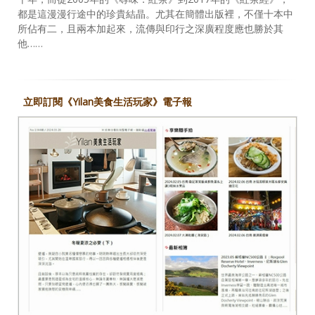
都是這漫漫行途中的珍貴結晶。尤其在簡體出版裡，不僅十本中
所佔有二，且兩本加起來，流傳與印行之深廣程度應也勝於其
他……
立即訂閱《Yilan美食生活玩家》電子報