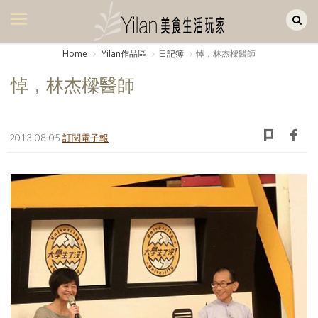
Yilan作品區
美食集
Home
Yilan作品區
日記簿
悼，林杰樑醫師
美飲集
悼，林杰樑醫師
廚房集
旅遊集
2013-08-05
訂閱電子報
旅遊美食集
生活風
書房集
日記簿
餐桌週記
享樂隨手拍