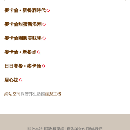
麥卡倫 • 新餐酒時代
麥卡倫甜蜜新浪潮
麥卡倫團圓美味學
麥卡倫 • 新餐桌
日日餐餐 • 麥卡倫
居心誌
網站空間
採智邦生活館
虛擬主機
關於本站
∣
隱私權保護
∣
廣告與合作
∣
聯絡我們