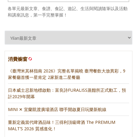
各單元最新文章、食譜、食記、遊記、生活與閱讀隨筆以及活動
和講座訊息，第一手完整掌握！
消費櫥窗
《臺灣米其林指南 2026》完整名單揭曉 臺灣餐飲大放異彩，9
家餐廳首獲一星肯定 2家新進二星餐廳
日本威士忌新地標啟動：富良詩FURALISS蒸餾所正式動工，預
計2029年開幕
MINI ✕ 宜蘭凱渡廣場酒店 聯手開啟夏日玩樂新航線
重新定義當代啤酒品味！三得利頂級啤酒 The PREMIUM
MALT’S 2026 質感進化！