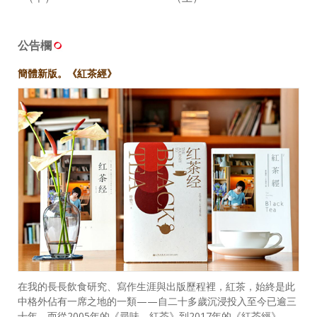
公告欄
簡體新版。《紅茶經》
在我的長長飲食研究、寫作生涯與出版歷程裡，紅茶，始終是此
中格外佔有一席之地的一類——自二十多歲沉浸投入至今已逾三
十年，而從2005年的《尋味．紅茶》到2017年的《紅茶經》，