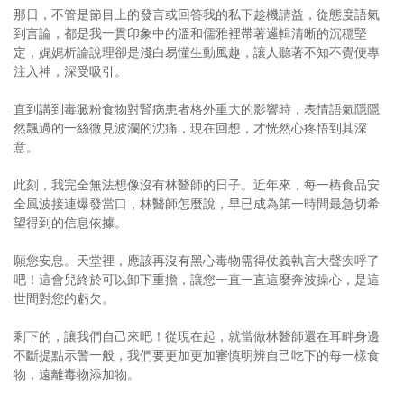
那日，不管是節目上的發言或回答我的私下趁機請益，從態度語氣
到言論，都是我一貫印象中的溫和儒雅裡帶著邏輯清晰的沉穩堅
定，娓娓析論說理卻是淺白易懂生動風趣，讓人聽著不知不覺便專
注入神，深受吸引。
直到講到毒澱粉食物對腎病患者格外重大的影響時，表情語氣隱隱
然飄過的一絲微見波瀾的沈痛，現在回想，才恍然心疼悟到其深
意。
此刻，我完全無法想像沒有林醫師的日子。近年來，每一樁食品安
全風波接連爆發當口，林醫師怎麼說，早已成為第一時間最急切希
望得到的信息依據。
願您安息。天堂裡，應該再沒有黑心毒物需得仗義執言大聲疾呼了
吧！這會兒終於可以卸下重擔，讓您一直一直這麼奔波操心，是這
世間對您的虧欠。
剩下的，讓我們自己來吧！從現在起，就當做林醫師還在耳畔身邊
不斷提點示警一般，我們要更加更加審慎明辨自己吃下的每一樣食
物，遠離毒物添加物。