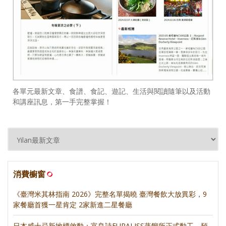
各單元最新文章、食譜、食記、遊記、生活與閱讀隨筆以及活動
和講座訊息，第一手完整掌握！
消費櫥窗
《臺灣米其林指南 2026》完整名單揭曉 臺灣餐飲大放異彩，9
家餐廳首獲一星肯定 2家新進二星餐廳
日本威士忌新地標啟動：富良詩FURALISS蒸餾所正式動工，預