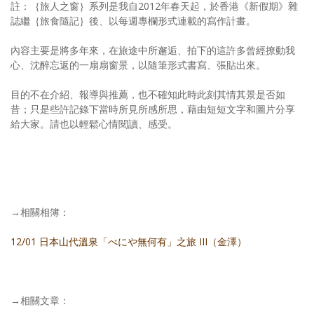
註：｛旅人之窗｝系列是我自2012年春天起，於香港《新假期》雜
誌繼｛旅食隨記｝後、以每週專欄形式連載的寫作計畫。
內容主要是將多年來，在旅途中所邂逅、拍下的這許多曾經撩動我
心、沈醉忘返的一扇扇窗景，以隨筆形式書寫、張貼出來。
目的不在介紹、報導與推薦，也不確知此時此刻其情其景是否如
昔；只是些許記錄下當時所見所感所思，藉由短短文字和圖片分享
給大家。請也以輕鬆心情閱讀、感受。
→相關相簿：
12/01 日本山代溫泉「べにや無何有」之旅 III（金澤）
→相關文章：