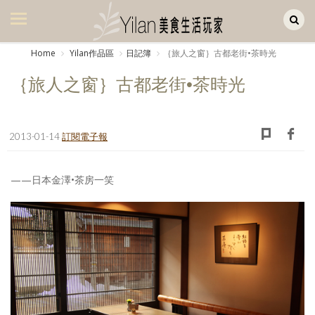
Yilan作品區
美食集
Home
Yilan作品區
日記簿
｛旅人之窗｝古都老街•茶時光
美飲集
｛旅人之窗｝古都老街•茶時光
廚房集
旅遊集
2013-01-14
訂閱電子報
旅遊美食集
——日本金澤•茶房一笑
生活風
書房集
日記簿
餐桌週記
享樂隨手拍