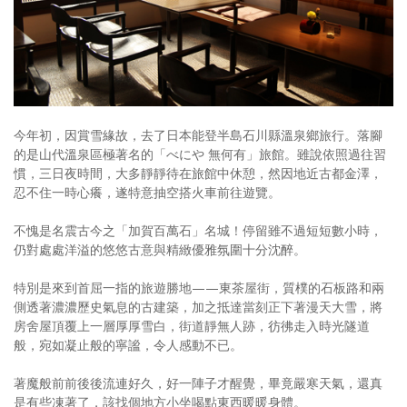
照相簿
影音區
創意出版服務
歷史區
今年初，因賞雪緣故，去了日本能登半島石川縣溫泉鄉旅行。落腳
的是山代溫泉區極著名的「べにや 無何有」旅館。雖說依照過往習
關於Yilan
慣，三日夜時間，大多靜靜待在旅館中休憩，然因地近古都金澤，
忍不住一時心癢，遂特意抽空搭火車前往遊覽。
個人著作
不愧是名震古今之「加賀百萬石」名城！停留雖不過短短數小時，
活動實況記錄
仍對處處洋溢的悠悠古意與精緻優雅氛圍十分沈醉。
媒體報導一覽
特別是來到首屈一指的旅遊勝地——東茶屋街，質樸的石板路和兩
側透著濃濃歷史氣息的古建築，加之抵達當刻正下著漫天大雪，將
合作與代言
房舍屋頂覆上一層厚厚雪白，街道靜無人跡，彷彿走入時光隧道
般，宛如凝止般的寧謐，令人感動不已。
訂閱電子報
著魔般前前後後流連好久，好一陣子才醒覺，畢竟嚴寒天氣，還真
是有些凍著了，該找個地方小坐喝點東西暖暖身體。