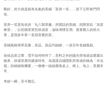
剛好，前方就是頗有名氣的茶鋪「茶房一笑」，當下立即推門問
坐。
茶房一笑是知名的「丸八製茶廠」所開設的茶鋪。招牌茶款「加賀
棒茶」，以初摘茶莖煎焙成茶，滋味渾樸甘潤、透著襲人的焙火
香，是我多年來一直很喜愛的茶。
茶鋪風格簡單高雅，茶品、甜品均細緻，一派百年老鋪風範。
徐徐品茶之際，雪不知何時停了，意料之外的陽光突地就這麼露出
臉來，篩過茶屋街建築特有、為迴護店鋪隱私而形成的稱為「木虫
籠」的細細格柵窗，一條條一線線撒落桌上、椅上、地上，美麗非
常。
奇妙一瞬，至今難忘。