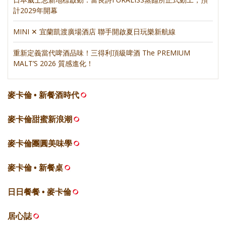
計2029年開幕
MINI ✕ 宜蘭凱渡廣場酒店 聯手開啟夏日玩樂新航線
重新定義當代啤酒品味！三得利頂級啤酒 The PREMIUM
MALT’S 2026 質感進化！
麥卡倫 • 新餐酒時代
麥卡倫甜蜜新浪潮
麥卡倫團圓美味學
麥卡倫 • 新餐桌
日日餐餐 • 麥卡倫
居心誌