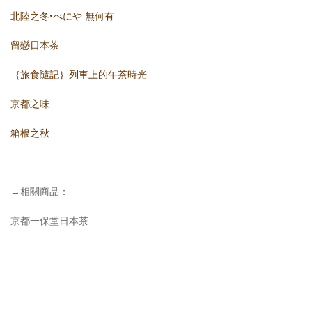
北陸之冬•べにや 無何有
留戀日本茶
｛旅食隨記｝列車上的午茶時光
京都之味
箱根之秋
→相關商品：
京都一保堂日本茶