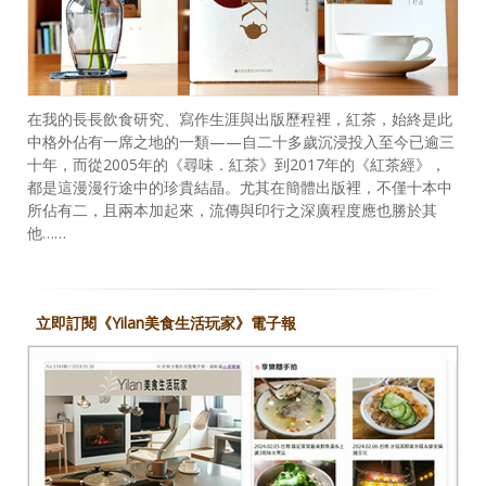
在我的長長飲食研究、寫作生涯與出版歷程裡，紅茶，始終是此
中格外佔有一席之地的一類——自二十多歲沉浸投入至今已逾三
十年，而從2005年的《尋味．紅茶》到2017年的《紅茶經》，
都是這漫漫行途中的珍貴結晶。尤其在簡體出版裡，不僅十本中
所佔有二，且兩本加起來，流傳與印行之深廣程度應也勝於其
他……
立即訂閱《Yilan美食生活玩家》電子報