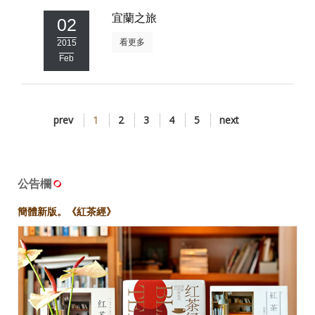
宜蘭之旅
02
看更多
2015
Feb
prev
1
2
3
4
5
next
公告欄
簡體新版。《紅茶經》