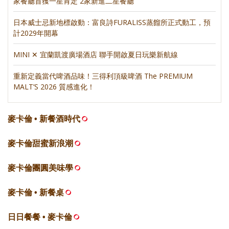
家餐廳首獲一星肯定 2家新進二星餐廳
日本威士忌新地標啟動：富良詩FURALISS蒸餾所正式動工，預
計2029年開幕
MINI ✕ 宜蘭凱渡廣場酒店 聯手開啟夏日玩樂新航線
重新定義當代啤酒品味！三得利頂級啤酒 The PREMIUM
MALT’S 2026 質感進化！
麥卡倫 • 新餐酒時代
麥卡倫甜蜜新浪潮
麥卡倫團圓美味學
麥卡倫 • 新餐桌
日日餐餐 • 麥卡倫