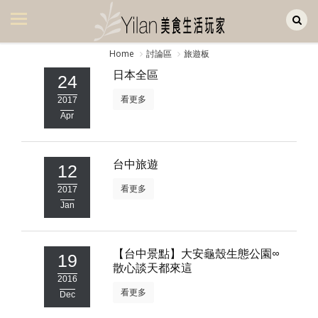
Yilan作品區
美食集
Home
討論區
旅遊板
美飲集
日本全區
24
看更多
廚房集
2017
Apr
旅遊集
旅遊美食集
台中旅遊
12
生活風
看更多
2017
Jan
書房集
日記簿
【台中景點】大安龜殼生態公園∞
19
散心談天都來這
餐桌週記
2016
看更多
Dec
享樂隨手拍