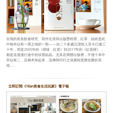
在我的長長飲食研究、寫作生涯與出版歷程裡，紅茶，始終是此
中格外佔有一席之地的一類——自二十多歲沉浸投入至今已逾三
十年，而從2005年的《尋味．紅茶》到2017年的《紅茶經》，
都是這漫漫行途中的珍貴結晶。尤其在簡體出版裡，不僅十本中
所佔有二，且兩本加起來，流傳與印行之深廣程度應也勝於其
他……
立即訂閱《Yilan美食生活玩家》電子報