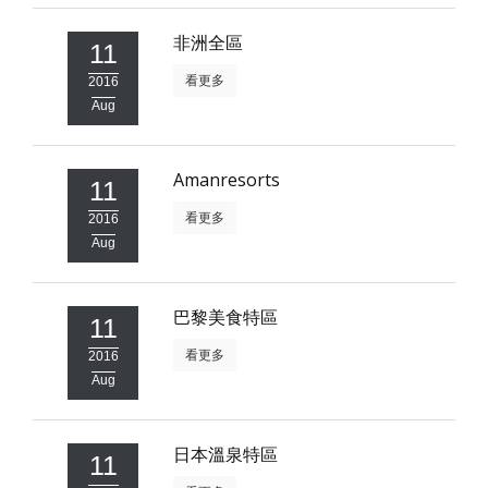
照相簿
非洲全區
11
影音區
看更多
2016
Aug
創意出版服務
歷史區
Amanresorts
11
關於Yilan
看更多
2016
Aug
個人著作
活動實況記錄
巴黎美食特區
11
媒體報導一覽
看更多
2016
合作與代言
Aug
訂閱電子報
日本溫泉特區
11