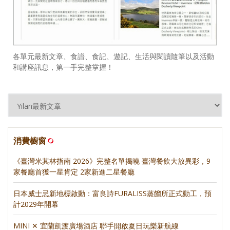
各單元最新文章、食譜、食記、遊記、生活與閱讀隨筆以及活動
和講座訊息，第一手完整掌握！
消費櫥窗
《臺灣米其林指南 2026》完整名單揭曉 臺灣餐飲大放異彩，9
家餐廳首獲一星肯定 2家新進二星餐廳
日本威士忌新地標啟動：富良詩FURALISS蒸餾所正式動工，預
計2029年開幕
MINI ✕ 宜蘭凱渡廣場酒店 聯手開啟夏日玩樂新航線