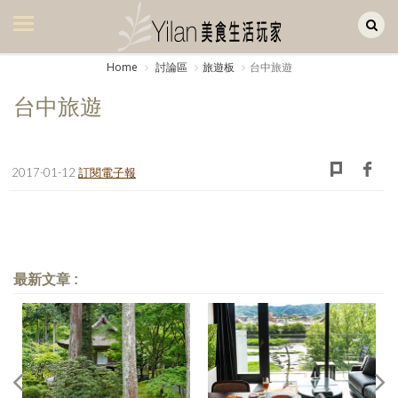
Yilan作品區
美食集
Home
討論區
旅遊板
台中旅遊
美飲集
台中旅遊
廚房集
旅遊集
2017-01-12
訂閱電子報
旅遊美食集
生活風
書房集
最新文章 :
日記簿
餐桌週記
享樂隨手拍