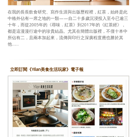
在我的長長飲食研究、寫作生涯與出版歷程裡，紅茶，始終是此
中格外佔有一席之地的一類——自二十多歲沉浸投入至今已逾三
十年，而從2005年的《尋味．紅茶》到2017年的《紅茶經》，
都是這漫漫行途中的珍貴結晶。尤其在簡體出版裡，不僅十本中
所佔有二，且兩本加起來，流傳與印行之深廣程度應也勝於其
他……
立即訂閱《Yilan美食生活玩家》電子報