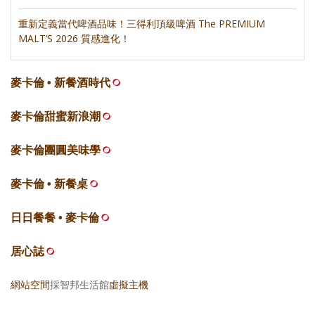
重新定義當代啤酒品味！三得利頂級啤酒 The PREMIUM
MALT’S 2026 質感進化！
麥卡倫 • 新餐酒時代
麥卡倫甜蜜新浪潮
麥卡倫團圓美味學
麥卡倫 • 新餐桌
日日餐餐 • 麥卡倫
居心誌
網站空間
採智邦生活館
虛擬主機