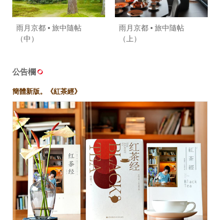
照相簿
雨月京都 • 旅中隨帖
雨月京都 • 旅中隨帖
影音區
（中）
（上）
創意出版服務
公告欄
歷史區
簡體新版。《紅茶經》
關於Yilan
個人著作
活動實況記錄
媒體報導一覽
合作與代言
訂閱電子報