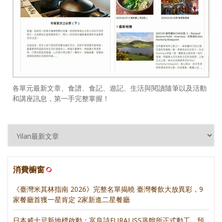
各單元最新文章、食譜、食記、遊記、生活與閱讀隨筆以及活動
和講座訊息，第一手完整掌握！
消費櫥窗
《臺灣米其林指南 2026》完整名單揭曉 臺灣餐飲大放異彩，9
家餐廳首獲一星肯定 2家新進二星餐廳
日本威士忌新地標啟動：富良詩FURALISS蒸餾所正式動工，預