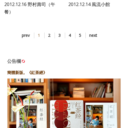
2012.12.16 野村壽司（午
2012.12.14 風流小館
餐）
prev
1
2
3
4
5
next
公告欄
簡體新版。《紅茶經》