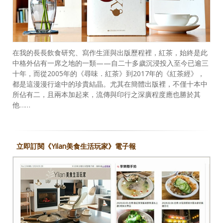
在我的長長飲食研究、寫作生涯與出版歷程裡，紅茶，始終是此
中格外佔有一席之地的一類——自二十多歲沉浸投入至今已逾三
十年，而從2005年的《尋味．紅茶》到2017年的《紅茶經》，
都是這漫漫行途中的珍貴結晶。尤其在簡體出版裡，不僅十本中
所佔有二，且兩本加起來，流傳與印行之深廣程度應也勝於其
他……
立即訂閱《Yilan美食生活玩家》電子報