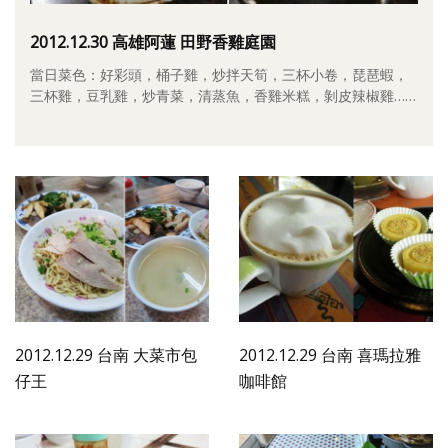
照相簿
2012.12.30 高雄阿蓮 田野香雞庭園
影音區
當日菜色：好彩頭，桶子雞，炒拌天筍，三杯小卷，琵琶蝦，
三杯雞，豆乳雞，炒青菜，清蒸魚，香雞米糕，剝皮辣椒雞……
創意出版服務
歷史區
關於Yilan
個人著作
活動實況記錄
媒體報導一覽
合作與代言
2012.12.29 台南 大菜市包
2012.12.29 台南 喜瑪拉雅
仔王
咖啡館
訂閱電子報