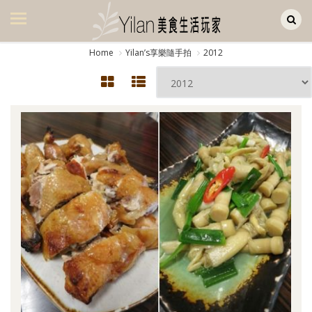
Yilan作品區
美食集
Home
Yilanʼs享樂隨手拍
2012
美飲集
廚房集
旅遊集
旅遊美食集
生活風
書房集
日記簿
餐桌週記
享樂隨手拍