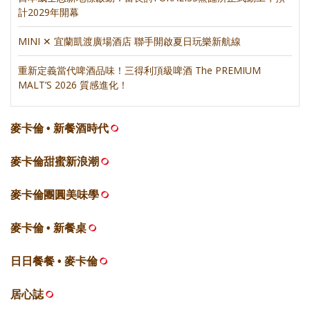
計2029年開幕
MINI ✕ 宜蘭凱渡廣場酒店 聯手開啟夏日玩樂新航線
重新定義當代啤酒品味！三得利頂級啤酒 The PREMIUM
MALT’S 2026 質感進化！
麥卡倫 • 新餐酒時代
麥卡倫甜蜜新浪潮
麥卡倫團圓美味學
麥卡倫 • 新餐桌
日日餐餐 • 麥卡倫
居心誌