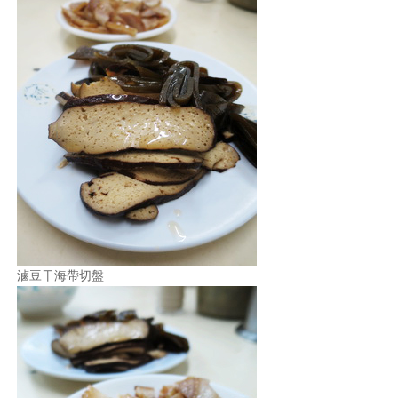
滷豆干海帶切盤