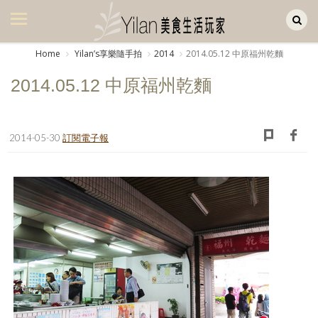
Yilan作品區
美食集
Home
Yilanʼs享樂隨手拍
2014
2014.05.12 中原福州乾麵
美飲集
2014.05.12 中原福州乾麵
廚房集
旅遊集
2014-05-30
訂閱電子報
旅遊美食集
生活風
書房集
日記簿
餐桌週記
享樂隨手拍