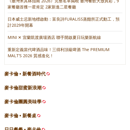
《臺灣米其林指南 2026》完整名單揭曉 臺灣餐飲大放異彩，9
家餐廳首獲一星肯定 2家新進二星餐廳
日本威士忌新地標啟動：富良詩FURALISS蒸餾所正式動工，預
計2029年開幕
MINI ✕ 宜蘭凱渡廣場酒店 聯手開啟夏日玩樂新航線
重新定義當代啤酒品味！三得利頂級啤酒 The PREMIUM
MALT’S 2026 質感進化！
麥卡倫 • 新餐酒時代
麥卡倫甜蜜新浪潮
麥卡倫團圓美味學
麥卡倫 • 新餐桌
日日餐餐 • 麥卡倫