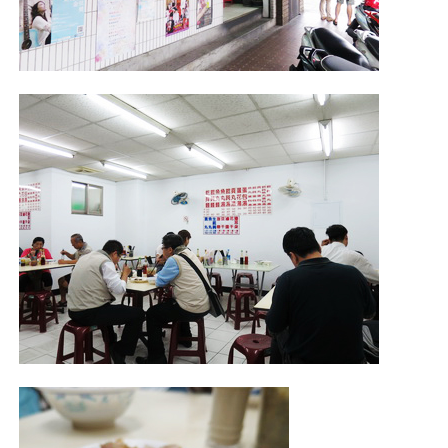
照相簿
影音區
創意出版服務
歷史區
關於Yilan
個人著作
活動實況記錄
媒體報導一覽
合作與代言
訂閱電子報