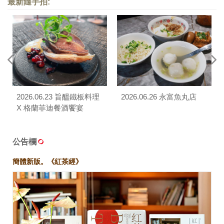
最新隨手拍:
2026.06.23 旨醞鐵板料理
2026.06.26 永富魚丸店
X 格蘭菲迪餐酒饗宴
公告欄
簡體新版。《紅茶經》