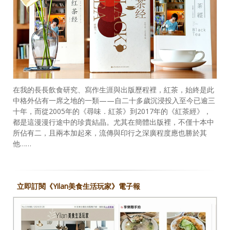
在我的長長飲食研究、寫作生涯與出版歷程裡，紅茶，始終是此
中格外佔有一席之地的一類——自二十多歲沉浸投入至今已逾三
十年，而從2005年的《尋味．紅茶》到2017年的《紅茶經》，
都是這漫漫行途中的珍貴結晶。尤其在簡體出版裡，不僅十本中
所佔有二，且兩本加起來，流傳與印行之深廣程度應也勝於其
他……
立即訂閱《Yilan美食生活玩家》電子報