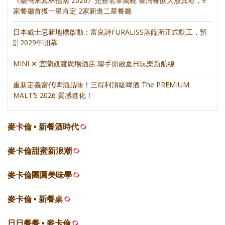
《臺灣米其林指南 2026》完整名單揭曉 臺灣餐飲大放異彩，9
家餐廳首獲一星肯定 2家新進二星餐廳
日本威士忌新地標啟動：富良詩FURALISS蒸餾所正式動工，預
計2029年開幕
MINI ✕ 宜蘭凱渡廣場酒店 聯手開啟夏日玩樂新航線
重新定義當代啤酒品味！三得利頂級啤酒 The PREMIUM
MALT’S 2026 質感進化！
麥卡倫 • 新餐酒時代
麥卡倫甜蜜新浪潮
麥卡倫團圓美味學
麥卡倫 • 新餐桌
日日餐餐 • 麥卡倫