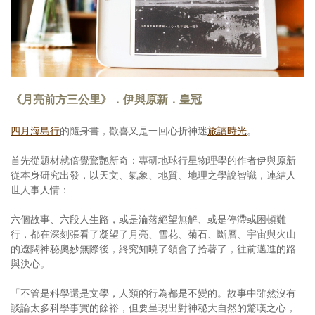
《月亮前方三公里》．伊與原新．皇冠
四月海島行
的隨身書，歡喜又是一回心折神迷
旅讀時光
。
首先從題材就倍覺驚艷新奇：專研地球行星物理學的作者伊與原新
從本身研究出發，以天文、氣象、地質、地理之學說智識，連結人
世人事人情：
六個故事、六段人生路，或是淪落絕望無解、或是停滯或困頓難
行，都在深刻張看了凝望了月亮、雪花、菊石、斷層、宇宙與火山
的遼闊神秘奧妙無際後，終究知曉了領會了拾著了，往前邁進的路
與決心。
「不管是科學還是文學，人類的行為都是不變的。故事中雖然沒有
談論太多科學事實的餘裕，但要呈現出對神秘大自然的驚嘆之心，