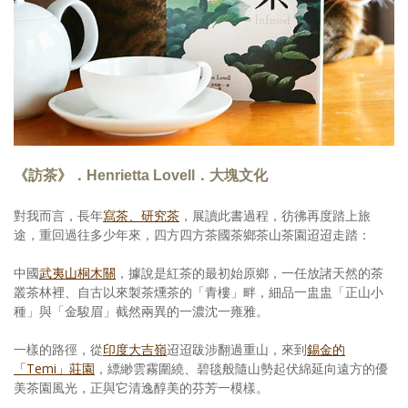
照相簿
影音區
創意出版服務
歷史區
關於Yilan
《訪茶》．Henrietta Lovell．大塊文化
個人著作
對我而言，長年
寫茶、研究茶
，展讀此書過程，彷彿再度踏上旅
途，重回過往多少年來，四方四方茶國茶鄉茶山茶園迢迢走踏：
活動實況記錄
中國
武夷山桐木關
，據說是紅茶的最初始原鄉，一任放諸天然的茶
媒體報導一覽
叢茶林裡、自古以來製茶燻茶的「青樓」畔，細品一盅盅「正山小
種」與「金駿眉」截然兩異的一濃沈一雍雅。
合作與代言
一樣的路徑，從
印度大吉嶺
迢迢跋涉翻過重山，來到
錫金的
訂閱電子報
「Temi」莊園
，縹緲雲霧圍繞、碧毯般隨山勢起伏綿延向遠方的優
美茶園風光，正與它清逸醇美的芬芳一模樣。