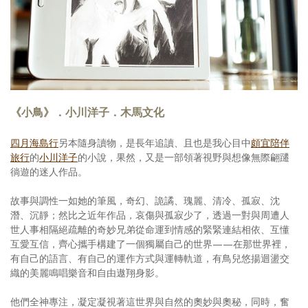
《小鳥》．小川洋子．木馬文化
四月海島行
另本隨身讀物，是長年追讀、且也是我心目中
頗宜陪伴
旅行
的
小川洋子
的小說，果然，又是一部領著視野與想像無際翩躚
徜遊的迷人作品。
故事與調性一如她的筆風，奇幻、詭譎、瑰麗、清冷、孤寂、沈
潛、沉靜；然比之近年作品，哀傷與孤寂少了，透過一對與周遭人
世人事相隔絕疏離的奇妙兄弟從命運到情感的緊緊連結相依、互懂
互愛互信，齊心攜手構建了一個獨屬自己的世界——在那世界裡，
有自己的語言、有自己的運作方式與運轉軌道，有鳥兒悠揚迴盪交
織的美麗鳴唱樂音和自由遨翔身影。
他們全神專注，凝定凝視著這世界與自然的奧妙與奧秘，同時，奮