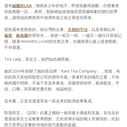
還有
錫蘭的UVA
，憧憬多少年的地方，即使因豪雨路斷，仍舊奮勇
排除萬難一訪……果然，那陡峭如崖坡陵與雲雨霧晴劇烈變幻的季
候，讓我就此瞭然茶中雄渾奔放之味之香從何而來。
當然還有更熟稔的，咱台灣的台東、
京都的宇治
，以及茶鄉以外，
倫敦
、
蘇格蘭
的茶時光……曾經一程又一程、一趟又一趟往日茶旅記
憶，隨著Henrietta Lovell的生動之筆，在腦海裡心版上接連甦醒、
不停迴盪。
Tea Lady，茶女士，他們如此稱呼她。
她於2004年創辦了她的茶品牌「Rare Tea Company」，然後，有
別於西方其他同類型公司的慣常作風：懷著對茶的熾烈之愛，不依
賴跨國中間商，不遠千里直奔產地，茶園裡茶樹旁，親身眼見、手
採、口嚐，與茶農把盞共飲、傾誠相交。
這本書，正是這漫漫茶途一路走來的點滴故事集成。
對我而言，《訪茶》此書之獨樹一格與最大價值和意義，首先在於
透過如茶女士這般奮勇開創、立於浪潮尖端的職人所展現的，此刻
西方茶界以至餐飲領域的當代面貌與超越。