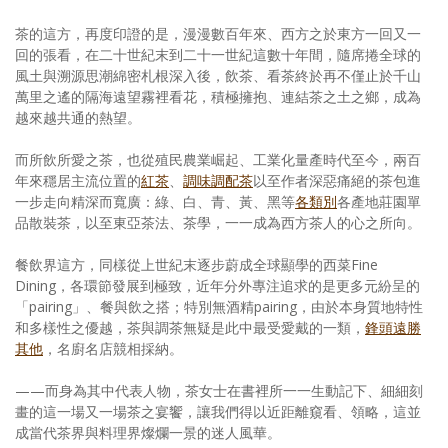
茶的這方，再度印證的是，漫漫數百年來、西方之於東方一回又一
回的張看，在二十世紀末到二十一世紀這數十年間，隨席捲全球的
風土與溯源思潮綿密札根深入後，飲茶、看茶終於再不僅止於千山
萬里之遙的隔海遠望霧裡看花，積極擁抱、連結茶之土之鄉，成為
越來越共通的熱望。
而所飲所愛之茶，也從殖民農業崛起、工業化量產時代至今，兩百
年來穩居主流位置的
紅茶
、
調味調配茶
以至作者深惡痛絕的茶包進
一步走向精深而寬廣：綠、白、青、黃、黑等
各類別
各產地莊園單
品散裝茶，以至東亞茶法、茶學，一一成為西方茶人的心之所向。
餐飲界這方，同樣從上世紀末逐步蔚成全球顯學的西菜Fine
Dining，各環節發展到極致，近年分外專注追求的是更多元紛呈的
「pairing」、餐與飲之搭；特別無酒精pairing，由於本身質地特性
和多樣性之優越，茶與調茶無疑是此中最受愛戴的一類，
鋒頭遠勝
其他
，名廚名店競相採納。
——而身為其中代表人物，茶女士在書裡所一一生動記下、細細刻
畫的這一場又一場茶之宴饗，讓我們得以近距離窺看、領略，這並
成當代茶界與料理界燦爛一景的迷人風華。