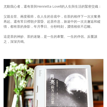
尤動我心者，還有茶與Henrietta Lovell的人生與生活的緊密交織：
父親去世、兩度罹癌，在人生的谷底中，在茶的相伴下一次次奮勇
再起。還有常日裡朝夕晨昏、起居作息，旅途中的一次次邂逅和縱
情，都有茶的身影，年月季日、分秒時刻，濃情相依不忍離。
這是茶的神妙、茶的迷魅，是一生的牽繫、一生的伴侶。反覆讀
之，深深共鳴。