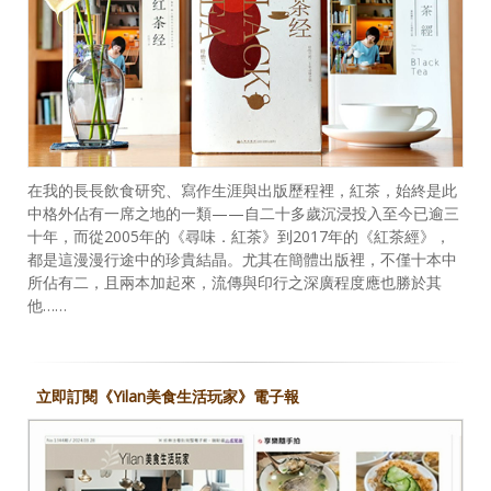
在我的長長飲食研究、寫作生涯與出版歷程裡，紅茶，始終是此
中格外佔有一席之地的一類——自二十多歲沉浸投入至今已逾三
十年，而從2005年的《尋味．紅茶》到2017年的《紅茶經》，
都是這漫漫行途中的珍貴結晶。尤其在簡體出版裡，不僅十本中
所佔有二，且兩本加起來，流傳與印行之深廣程度應也勝於其
他……
立即訂閱《Yilan美食生活玩家》電子報