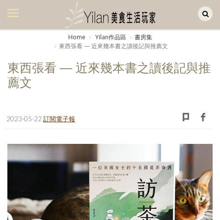
Yilan作品區
美食集
Home
Yilan作品區
書房集
東西張看 — 近來幾本書之讀後記與推薦文
美飲集
東西張看 — 近來幾本書之讀後記與推
廚房集
薦文
旅遊集
旅遊美食集
2023-05-22
訂閱電子報
生活風
書房集
日記簿
餐桌週記
享樂隨手拍