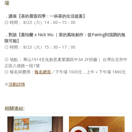
場
．講座【茶的晨昏四季：一杯茶的生活提案】
◎ 時間： 8/23（六）14：00～15：00
．對談【葉怡蘭 x Nick Wu ｜茶的風味創作：從Pairing到混調的無
限可能】
◎ 時間： 8/23（六）15：30～17：00
◎ 地點： 華山1914文化創意產業園區中3A 2F拱廳｜ 台灣台北市中
正區八德路一段1號
◎ 報名與費用：
報名網頁
／下午場 1000元，上午＋下午場 1800元
※
活動詳情
相關連結: