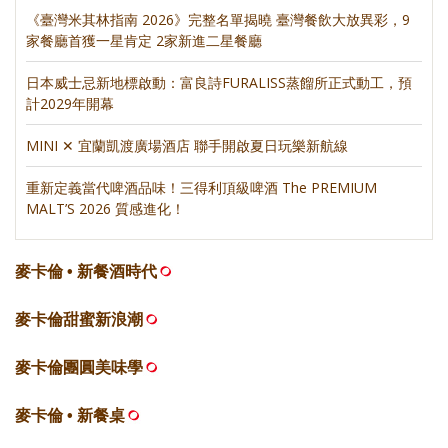
《臺灣米其林指南 2026》完整名單揭曉 臺灣餐飲大放異彩，9
家餐廳首獲一星肯定 2家新進二星餐廳
日本威士忌新地標啟動：富良詩FURALISS蒸餾所正式動工，預
計2029年開幕
MINI ✕ 宜蘭凱渡廣場酒店 聯手開啟夏日玩樂新航線
重新定義當代啤酒品味！三得利頂級啤酒 The PREMIUM
MALT’S 2026 質感進化！
麥卡倫 • 新餐酒時代
麥卡倫甜蜜新浪潮
麥卡倫團圓美味學
麥卡倫 • 新餐桌