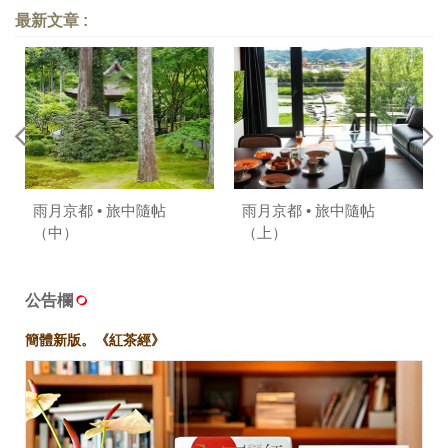
最新文章 :
雨月京都 • 旅中隨帖
雨月京都 • 旅中隨帖
（中）
（上）
公告欄
簡體新版。《紅茶經》