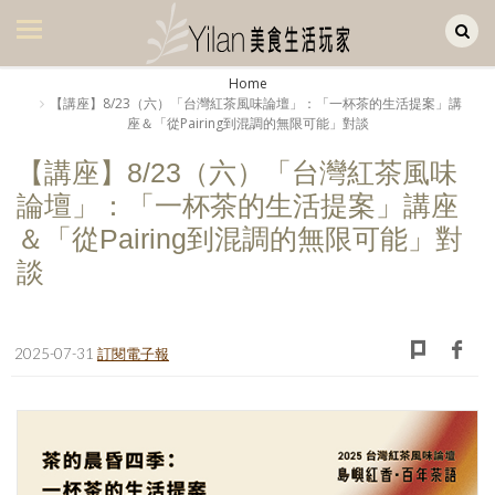
Yilan作品區
美食集
Home
【講座】8/23（六）「台灣紅茶風味論壇」：「一杯茶的生活提案」講
美飲集
座＆「從Pairing到混調的無限可能」對談
廚房集
【講座】8/23（六）「台灣紅茶風味
論壇」：「一杯茶的生活提案」講座
旅遊集
＆「從Pairing到混調的無限可能」對
旅遊美食集
談
生活風
書房集
2025-07-31
訂閱電子報
日記簿
餐桌週記
享樂隨手拍