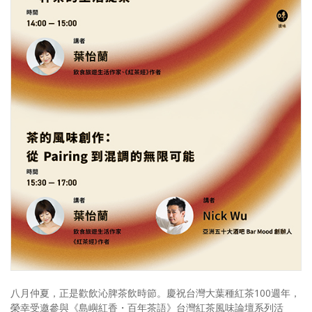
照相簿
影音區
創意出版服務
歷史區
關於Yilan
個人著作
活動實況記錄
媒體報導一覽
合作與代言
訂閱電子報
八月仲夏，正是歡飲沁脾茶飲時節。慶祝台灣大葉種紅茶100週年，
榮幸受邀參與《島嶼紅香・百年茶語》台灣紅茶風味論壇系列活