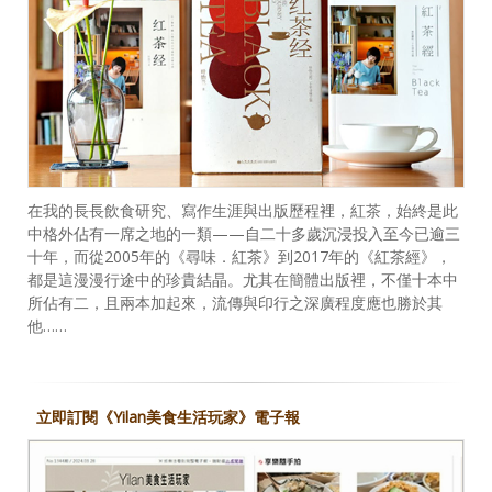
在我的長長飲食研究、寫作生涯與出版歷程裡，紅茶，始終是此
中格外佔有一席之地的一類——自二十多歲沉浸投入至今已逾三
十年，而從2005年的《尋味．紅茶》到2017年的《紅茶經》，
都是這漫漫行途中的珍貴結晶。尤其在簡體出版裡，不僅十本中
所佔有二，且兩本加起來，流傳與印行之深廣程度應也勝於其
他……
立即訂閱《Yilan美食生活玩家》電子報