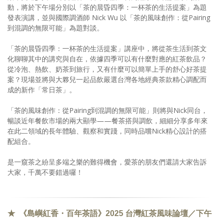
動，將於下午場分別以「茶的晨昏四季：一杯茶的生活提案」為題
發表演講，並與國際調酒師 Nick Wu 以「茶的風味創作：從Pairing
到混調的無限可能」為題對談。
「茶的晨昏四季：一杯茶的生活提案」講座中，將從茶生活到茶文
化聊聊其中的講究與自在，依據四季可以有什麼對應的紅茶飲品？
從冷泡、熱飲、奶茶到旅行，又有什麼可以簡單上手的舒心好茶提
案？現場並將與大夥兒一起品飲嚴選台灣各地經典茶款精心調配而
成的新作「常日茶」。
「茶的風味創作：從Pairing到混調的無限可能」則將與Nick同台，
暢談近年餐飲市場的兩大顯學——餐茶搭與調飲，細細分享多年來
在此二領域的長年體驗、觀察和實踐，同時品嚐Nick精心設計的搭
配組合。
是一窺茶之紛呈多端之樂的難得機會，愛茶的朋友們還請大家告訴
大家，千萬不要錯過囉！
★ 《島嶼紅香・百年茶語》2025 台灣紅茶風味論壇／下午