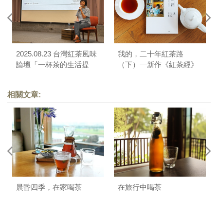
2025.08.23 台灣紅茶風味
我的，二十年紅茶路
論壇「一杯茶的生活提
（下）—新作《紅茶經》
案」講座＆「從Pairing到
自序
混調的無限可能」對談
相關文章:
晨昏四季，在家喝茶
在旅行中喝茶