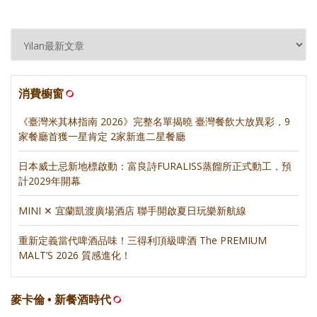
消費櫥窗
《臺灣米其林指南 2026》完整名單揭曉 臺灣餐飲大放異彩，9
家餐廳首獲一星肯定 2家新進二星餐廳
日本威士忌新地標啟動：富良詩FURALISS蒸餾所正式動工，預
計2029年開幕
MINI ✕ 宜蘭凱渡廣場酒店 聯手開啟夏日玩樂新航線
重新定義當代啤酒品味！三得利頂級啤酒 The PREMIUM
MALT’S 2026 質感進化！
麥卡倫 • 新餐酒時代