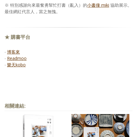
※ 特別感謝向來最奮勇幫忙打書（亂入）的
小書僮 miki
協助展示。
最佳網紅代言人，當之無愧。
★ 購書平台
‧
博客來
‧
Readmoo
‧
樂天kobo
相關連結: