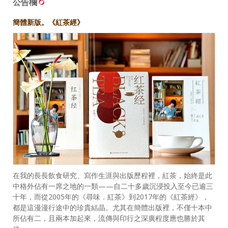
公告欄
簡體新版。《紅茶經》
在我的長長飲食研究、寫作生涯與出版歷程裡，紅茶，始終是此
中格外佔有一席之地的一類——自二十多歲沉浸投入至今已逾三
十年，而從2005年的《尋味．紅茶》到2017年的《紅茶經》，
都是這漫漫行途中的珍貴結晶。尤其在簡體出版裡，不僅十本中
所佔有二，且兩本加起來，流傳與印行之深廣程度應也勝於其