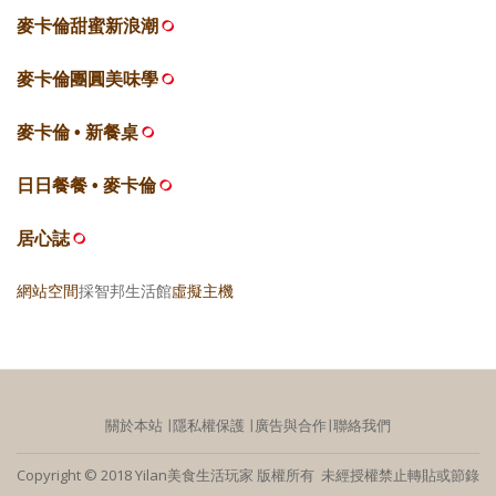
麥卡倫甜蜜新浪潮
麥卡倫團圓美味學
麥卡倫 • 新餐桌
日日餐餐 • 麥卡倫
居心誌
網站空間
採智邦生活館
虛擬主機
關於本站
∣
隱私權保護
∣
廣告與合作
∣
聯絡我們
Copyright © 2018 Yilan美食生活玩家 版權所有 未經授權禁止轉貼或節錄