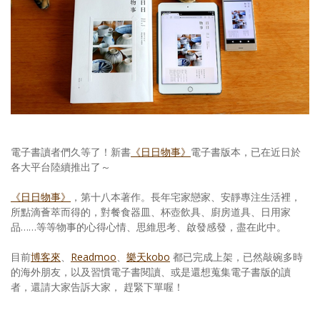
照相簿
影音區
創意出版服務
歷史區
關於Yilan
電子書讀者們久等了！新書
《日日物事》
電子書版本，已在近日於
個人著作
各大平台陸續推出了～
活動實況記錄
《日日物事》
，第十八本著作。長年宅家戀家、安靜專注生活裡，
所點滴薈萃而得的，對餐食器皿、杯壺飲具、廚房道具、日用家
媒體報導一覽
品……等等物事的心得心情、思維思考、啟發感發，盡在此中。
合作與代言
目前
博客來
、
Readmoo
、
樂天kobo
都已完成上架，已然敲碗多時
的海外朋友，以及習慣電子書閱讀、或是還想蒐集電子書版的讀
訂閱電子報
者，還請大家告訴大家， 趕緊下單喔！