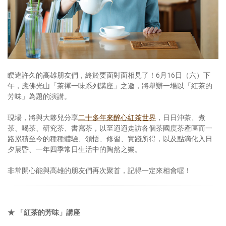
照相簿
影音區
創意出版服務
歷史區
睽違許久的高雄朋友們，終於要面對面相見了！6月16日（六）下
午，應佛光山「茶禪一味系列講座」之邀，將舉辦一場以「紅茶的
關於Yilan
芳味」為題的演講。
個人著作
現場，將與大夥兒分享
二十多年來醉心紅茶世界
，日日沖茶、煮
茶、喝茶、研究茶、書寫茶，以至迢迢走訪各個茶國度茶產區而一
活動實況記錄
路累積至今的種種體驗、領悟、修習、實踐所得，以及點滴化入日
夕晨昏、一年四季常日生活中的陶然之樂。
媒體報導一覽
非常開心能與高雄的朋友們再次聚首，記得一定來相會喔！
合作與代言
訂閱電子報
★ 「紅茶的芳味」講座