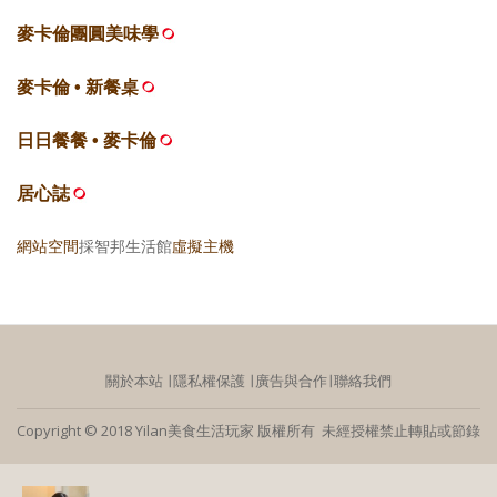
麥卡倫團圓美味學
麥卡倫 • 新餐桌
日日餐餐 • 麥卡倫
居心誌
網站空間
採智邦生活館
虛擬主機
關於本站
∣
隱私權保護
∣
廣告與合作
∣
聯絡我們
Copyright © 2018 Yilan美食生活玩家 版權所有 未經授權禁止轉貼或節錄