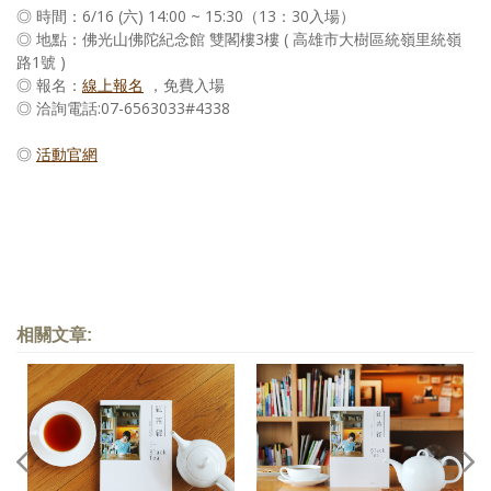
◎ 時間：6/16 (六) 14:00 ~ 15:30（13：30入場）
◎ 地點：佛光山佛陀紀念館 雙閣樓3樓 ( 高雄市大樹區統嶺里統嶺
路1號 )
◎ 報名：
線上報名
，免費入場
◎ 洽詢電話:07-6563033#4338
◎
活動官網
相關文章: