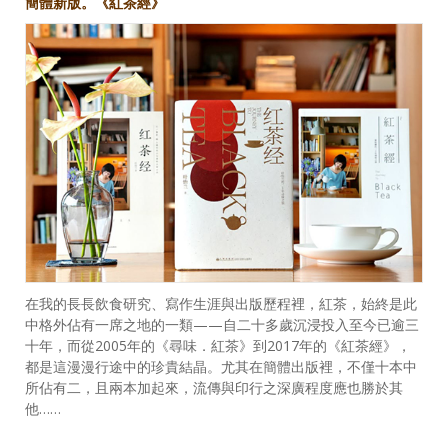
簡體新版。《紅茶經》
在我的長長飲食研究、寫作生涯與出版歷程裡，紅茶，始終是此
中格外佔有一席之地的一類——自二十多歲沉浸投入至今已逾三
十年，而從2005年的《尋味．紅茶》到2017年的《紅茶經》，
都是這漫漫行途中的珍貴結晶。尤其在簡體出版裡，不僅十本中
所佔有二，且兩本加起來，流傳與印行之深廣程度應也勝於其
他……