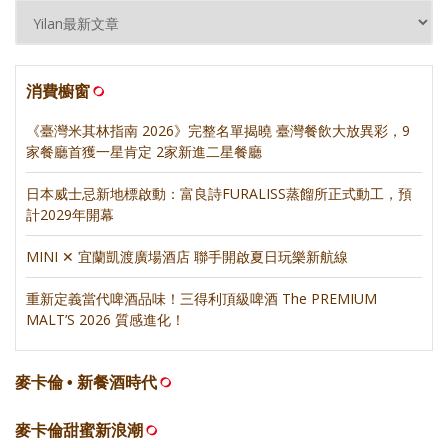
消費櫥窗
《臺灣米其林指南 2026》完整名單揭曉 臺灣餐飲大放異彩，9
家餐廳首獲一星肯定 2家新進二星餐廳
日本威士忌新地標啟動：富良詩FURALISS蒸餾所正式動工，預
計2029年開幕
MINI ✕ 宜蘭凱渡廣場酒店 聯手開啟夏日玩樂新航線
重新定義當代啤酒品味！三得利頂級啤酒 The PREMIUM
MALT’S 2026 質感進化！
麥卡倫 • 新餐酒時代
麥卡倫甜蜜新浪潮