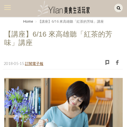
Yilan作品區
美食集
Home
【講座】6/16 來高雄聽「紅茶的芳味」講座
美飲集
【講座】6/16 來高雄聽「紅茶的芳
廚房集
味」講座
旅遊集
旅遊美食集
2018-05-15
訂閱電子報
生活風
書房集
日記簿
餐桌週記
享樂隨手拍